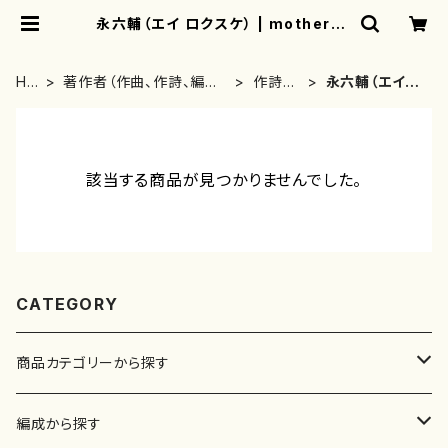
永六輔（エイ ロクスケ） | motherea
rth
HO
著作者（作曲、作詩、編曲、
作詩
永六輔（エイ ロ
ME
著者）から探す
者・著
クスケ）
者
該当する商品が見つかりませんでした。
CATEGORY
商品カテゴリーから探す
楽譜
編成から探す