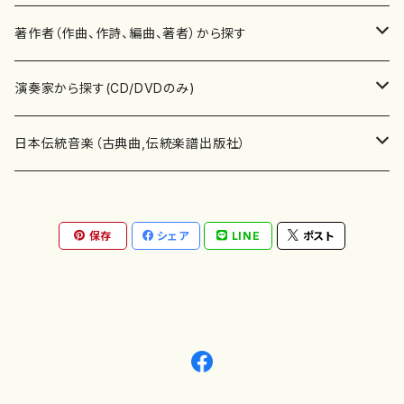
書籍
邦楽器
著作者（作曲、作詩、編曲、著者）から探す
書籍
箏・琴（ソロ）
CD・DVD
合唱
あ行
演奏家から探す(CD/DVDのみ)
テキストブック
箏・琴（合奏）
混声合唱
青木省三(アオキ ショウゾウ)
チケット
歌・声
か行
邦楽（箏、三味線、尺八等）演奏家
日本伝統音楽（古典曲,伝統楽譜出版社）
事典
三味線（ソロ）
女声合唱
青島広志（アオシマ ヒロシ）
ソプラノ
梯郁夫(カケハシ イクオ)
アルメリア（箏）
雑誌
洋楽器（鍵盤楽器）
さ行
声楽家・合唱団・朗読等
地歌箏曲（箏古典楽譜）
保存
シェア
LINE
ポスト
詩集
三味線（合奏）
男声合唱
秋山健治(アキヤマ ケンジ）
アルト
蔭山滸山(カゲヤマ キョザン)
石川高（笙）
邦楽ジャーナル
ピアノ（ソロ）
斉藤松声(サイトウ ショウセイ)
應和惠子（声楽・ソプラノ）
宮城道雄（宮城宗家監修）
レコード
洋楽器（弦楽器）
た行
洋楽-鍵盤楽器（ピアノ、オルガン等）演奏家
地歌箏曲（三絃古典楽譜）
尺八（ソロ）
児童合唱
秋山邦晴(アキヤマ クニハル)
テノール
景山伸夫(カゲヤマ ノブオ)
伊藤まなみ（箏）
ピアノ（連弾）
斎藤武（サイトウ タケシ）
栗友会女声アンサンブル（合唱・女声合唱）
バイオリン（ソロ）
平良伊津美(タイラ イツミ)
マリーン・ファン・ニューケルケン（ピアノ）
宮城道雄（宮城宗家監修）
雑貨・アクセサリー
洋楽器（木管楽器）
な行
洋楽-弦楽器（バイオリン、ギター等）演奏家
長唄青柳楽譜（唄、三味線楽譜）
尺八（合奏）
朗読・語り
芥川也寸志（アクタガワ ヤスシ）
バリトン
葛西聖憲(カサイ マサノリ)
浦上恵子（箏）
ピアノ（合奏）
斎藤友子(サイトウ トモコ)
川口聖加（声楽・ソプラノ）
バイオリン（合奏）
田頭優子(タガシラ ユウコ)
赤城眞理（ピアノ）
フルート（ピッコロを含む）（ソロ）
内藤 明美(ナイトウ アケミ)
戸澤哲夫（バイオリン）
杵屋彌之介(青柳茂三）
用具
洋楽器（金管楽器）
は行
洋楽-木管楽器（フルート、クラリネット等）演奏家
尺八（古典楽譜、伝統楽譜出版社）
邦楽大合奏
歌曲
芦垣美穂(アシガキ ミホ)
バス
片桐朋子(カタギリ トモコ)
小笠原夏美（箏）
オルガン
佐伯圭子(サエキ ケイコ)
平野忠彦（声楽・バリトン）