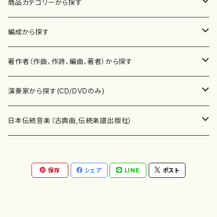
商品カテゴリーから探す
楽譜
編成から探す
書籍
邦楽器
著作者（作曲、作詩、編曲、著者）から探す
書籍
箏・琴（ソロ）
CD・DVD
合唱
あ行
演奏家から探す(CD/DVDのみ)
テキストブック
箏・琴（合奏）
混声合唱
青木省三(アオキ ショウゾウ)
チケット
歌・声
か行
邦楽（箏、三味線、尺八等）演奏家
日本伝統音楽（古典曲,伝統楽譜出版社）
事典
三味線（ソロ）
女声合唱
青島広志（アオシマ ヒロシ）
ソプラノ
梯郁夫(カケハシ イクオ)
アルメリア（箏）
雑誌
洋楽器（鍵盤楽器）
さ行
声楽家・合唱団・朗読等
地歌箏曲（箏古典楽譜）
保存
シェア
LINE
ポスト
詩集
三味線（合奏）
男声合唱
秋山健治(アキヤマ ケンジ）
アルト
蔭山滸山(カゲヤマ キョザン)
石川高（笙）
邦楽ジャーナル
ピアノ（ソロ）
斉藤松声(サイトウ ショウセイ)
應和惠子（声楽・ソプラノ）
宮城道雄（宮城宗家監修）
レコード
洋楽器（弦楽器）
た行
洋楽-鍵盤楽器（ピアノ、オルガン等）演奏家
地歌箏曲（三絃古典楽譜）
尺八（ソロ）
児童合唱
秋山邦晴(アキヤマ クニハル)
テノール
景山伸夫(カゲヤマ ノブオ)
伊藤まなみ（箏）
ピアノ（連弾）
斎藤武（サイトウ タケシ）
栗友会女声アンサンブル（合唱・女声合唱）
バイオリン（ソロ）
平良伊津美(タイラ イツミ)
マリーン・ファン・ニューケルケン（ピアノ）
宮城道雄（宮城宗家監修）
雑貨・アクセサリー
洋楽器（木管楽器）
な行
洋楽-弦楽器（バイオリン、ギター等）演奏家
長唄青柳楽譜（唄、三味線楽譜）