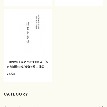
T32i291 ほととぎす（郭公）（尺
八/山田検校/楽譜）都山流公刊
楽譜曲番:1146
¥450
CATEGORY