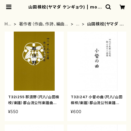
山田検校(ヤマダ ケンギョウ) | moth
erearth
HO
著作者（作曲、作詩、編曲、
や
山田検校(ヤマダ ケ
ME
著者）から探す
行
ンギョウ)
T32i255 那須野（尺八/山田検
T32i247 小督の曲（尺八/山田
校/楽譜）都山流公刊楽譜曲番:1
検校/楽譜）都山流公刊楽譜曲
107
番:1099
¥550
¥600