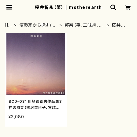
桜井智永（箏） | motherearth
HO
演奏家から探す(C
邦楽（箏、三味線、尺
桜井智
ME
D/DVDのみ)
八等）演奏家
永（箏）
BCD-031 川崎絵都夫作品集3
神の風音（熊沢栄利子、宮越圭
子他/川崎絵都夫/CD）
¥3,080