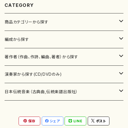
CATEGORY
商品カテゴリーから探す
楽譜
編成から探す
書籍
邦楽器
著作者（作曲、作詩、編曲、著者）から探す
書籍
箏・琴（ソロ）
CD・DVD
合唱
あ行
演奏家から探す(CD/DVDのみ)
テキストブック
箏・琴（合奏）
混声合唱
青木省三(アオキ ショウゾウ)
チケット
歌・声
か行
邦楽（箏、三味線、尺八等）演奏家
日本伝統音楽（古典曲,伝統楽譜出版社）
事典
三味線（ソロ）
女声合唱
青島広志（アオシマ ヒロシ）
ソプラノ
梯郁夫(カケハシ イクオ)
アルメリア（箏）
雑誌
洋楽器（鍵盤楽器）
さ行
声楽家・合唱団・朗読等
地歌箏曲（箏古典楽譜）
保存
シェア
LINE
ポスト
詩集
三味線（合奏）
男声合唱
秋山健治(アキヤマ ケンジ）
アルト
蔭山滸山(カゲヤマ キョザン)
石川高（笙）
邦楽ジャーナル
ピアノ（ソロ）
斉藤松声(サイトウ ショウセイ)
應和惠子（声楽・ソプラノ）
宮城道雄（宮城宗家監修）
レコード
洋楽器（弦楽器）
た行
洋楽-鍵盤楽器（ピアノ、オルガン等）演奏家
地歌箏曲（三絃古典楽譜）