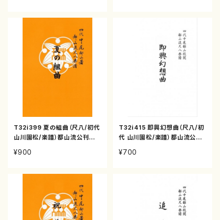
T32i399 夏の組曲（尺八/初代
T32i415 即興幻想曲（尺八/初
山川園松/楽譜）都山流公刊楽
代 山川園松/楽譜）都山流公刊
譜曲番:2104
楽譜曲番:2120
¥900
¥700