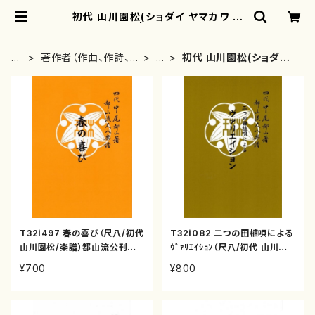
初代 山川園松(ショダイ ヤマカワ エ
ンショウ) | motherearth
H
著作者（作曲、作詩、
や
初代 山川園松(ショダイ
O
編曲、著者）から探す
行
ヤマカワ エンショウ)
M
E
T32i497 春の喜び（尺八/初代
T32i082 二つの田植唄による
山川園松/楽譜）都山流公刊楽
ｳﾞｧﾘｴｲｼｮﾝ（尺八/初代 山川園
譜曲番:2206
松/尺八/都山式譜）都山流公刊
¥700
¥800
楽譜曲番:531