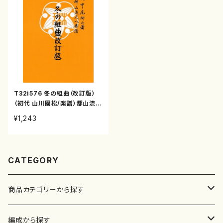
T32i576 冬の組曲（改訂版）
（初代 山川園松/楽譜）都山流公
刊楽譜曲番:2291
¥1,243
CATEGORY
商品カテゴリーから探す
楽譜
編成から探す