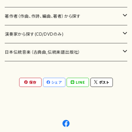
書籍
邦楽器
著作者（作曲、作詩、編曲、著者）から探す
書籍
箏・琴（ソロ）
CD・DVD
合唱
あ行
演奏家から探す(CD/DVDのみ)
テキストブック
箏・琴（合奏）
混声合唱
青木省三(アオキ ショウゾウ)
チケット
歌・声
か行
邦楽（箏、三味線、尺八等）演奏家
日本伝統音楽（古典曲,伝統楽譜出版社）
事典
三味線（ソロ）
女声合唱
青島広志（アオシマ ヒロシ）
ソプラノ
梯郁夫(カケハシ イクオ)
アルメリア（箏）
雑誌
洋楽器（鍵盤楽器）
さ行
声楽家・合唱団・朗読等
地歌箏曲（箏古典楽譜）
保存
シェア
LINE
ポスト
詩集
三味線（合奏）
男声合唱
秋山健治(アキヤマ ケンジ）
アルト
蔭山滸山(カゲヤマ キョザン)
石川高（笙）
邦楽ジャーナル
ピアノ（ソロ）
斉藤松声(サイトウ ショウセイ)
應和惠子（声楽・ソプラノ）
宮城道雄（宮城宗家監修）
レコード
洋楽器（弦楽器）
た行
洋楽-鍵盤楽器（ピアノ、オルガン等）演奏家
地歌箏曲（三絃古典楽譜）
尺八（ソロ）
児童合唱
秋山邦晴(アキヤマ クニハル)
テノール
景山伸夫(カゲヤマ ノブオ)
伊藤まなみ（箏）
ピアノ（連弾）
斎藤武（サイトウ タケシ）
栗友会女声アンサンブル（合唱・女声合唱）
バイオリン（ソロ）
平良伊津美(タイラ イツミ)
マリーン・ファン・ニューケルケン（ピアノ）
宮城道雄（宮城宗家監修）
雑貨・アクセサリー
洋楽器（木管楽器）
な行
洋楽-弦楽器（バイオリン、ギター等）演奏家
長唄青柳楽譜（唄、三味線楽譜）
尺八（合奏）
朗読・語り
芥川也寸志（アクタガワ ヤスシ）
バリトン
葛西聖憲(カサイ マサノリ)
浦上恵子（箏）
ピアノ（合奏）
斎藤友子(サイトウ トモコ)
川口聖加（声楽・ソプラノ）
バイオリン（合奏）
田頭優子(タガシラ ユウコ)
赤城眞理（ピアノ）
フルート（ピッコロを含む）（ソロ）
内藤 明美(ナイトウ アケミ)
戸澤哲夫（バイオリン）
杵屋彌之介(青柳茂三）
用具
洋楽器（金管楽器）
は行
洋楽-木管楽器（フルート、クラリネット等）演奏家
尺八（古典楽譜、伝統楽譜出版社）