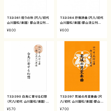
T32i361 稔りの秋（尺八/初代
T32i364 抒情詩曲（尺八/初代
山川園松/楽譜） 都山流公刊楽
山川園松/楽譜）都山流公刊楽
譜曲番:2066
譜曲番:2069
¥800
¥600
T32i390 白鳥に寄せる幻想
T32i397 荒城の月変奏曲（尺
（尺八/初代 山川園松/楽譜）都
八/初代 山川園松/楽譜）都山流
山流公刊楽譜曲番:2095
公刊楽譜曲番:2102
¥570
¥700