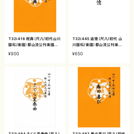
T32i416 祝典（尺八/初代山川
T32i445 追憶（尺八/初代 山
園松/楽譜）都山流公刊楽譜曲
川園松/楽譜）都山流公刊楽譜
番:2121
曲番:2152
¥900
¥650
T32i494 さくら変奏曲（尺八/
T32i497 春の喜び（尺八/初代