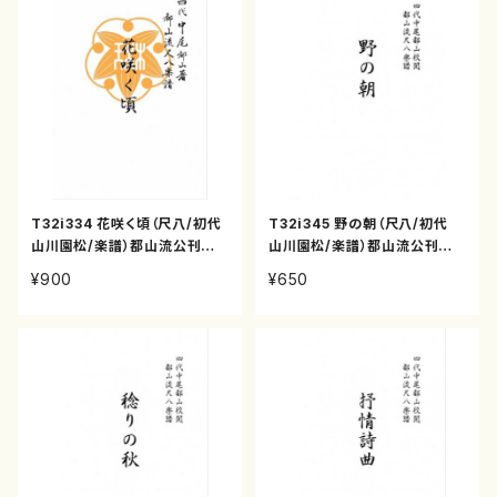
T32i334 花咲く頃（尺八/初代
T32i345 野の朝（尺八/初代
山川園松/楽譜）都山流公刊楽
山川園松/楽譜）都山流公刊楽
譜曲番:2037
譜曲番:2049
¥900
¥650