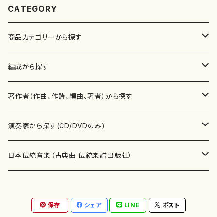
司、米倉 由起)/楽譜）
CATEGORY
商品カテゴリーから探す
楽譜
編成から探す
書籍
邦楽器
著作者（作曲、作詩、編曲、著者）から探す
書籍
箏・琴（ソロ）
CD・DVD
合唱
あ行
演奏家から探す(CD/DVDのみ)
テキストブック
箏・琴（合奏）
混声合唱
青木省三(アオキ ショウゾウ)
チケット
歌・声
か行
邦楽（箏、三味線、尺八等）演奏家
日本伝統音楽（古典曲,伝統楽譜出版社）
事典
三味線（ソロ）
女声合唱
青島広志（アオシマ ヒロシ）
ソプラノ
梯郁夫(カケハシ イクオ)
アルメリア（箏）
雑誌
洋楽器（鍵盤楽器）
さ行
声楽家・合唱団・朗読等
地歌箏曲（箏古典楽譜）
保存
シェア
LINE
ポスト
詩集
三味線（合奏）
男声合唱
秋山健治(アキヤマ ケンジ）
アルト
蔭山滸山(カゲヤマ キョザン)
石川高（笙）
邦楽ジャーナル
ピアノ（ソロ）
斉藤松声(サイトウ ショウセイ)
應和惠子（声楽・ソプラノ）
宮城道雄（宮城宗家監修）
レコード
洋楽器（弦楽器）
た行
洋楽-鍵盤楽器（ピアノ、オルガン等）演奏家
地歌箏曲（三絃古典楽譜）