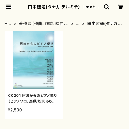
田中照通(タナカ テルミチ） | mothe
rearth
HO
著作者（作曲、作詩、編曲、
た
田中照通(タナカ
ME
著者）から探す
行
テルミチ）
C0201 阿波からのピアノ便り
（ピアノソロ，連弾/松岡みち子
他／中国・四国の作曲家 編 (青
¥2,530
木 省三、熊澤 住子、近藤 裕子、
齊藤 武、田中 照通、伴谷 晃二、
松岡 貴史、松岡みち子、山下 耕