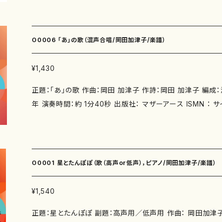
村上佳子、エリック・パケラ、マイケル・ジンガー、上水口・ジ
岡田加津子ミニシアターNo.4「ANOTHER BOXING DAY」 
村幸弘、制作：PhiLfilm 出版社： マザーアース ISMN ：979-0-65003-368-8 サイ
O0006 「あ」の歌（混声合唱/岡田加津子/楽譜）
ズ： A4 初版発行：2018年1月11日 楽譜の種類：スコア
¥1,430
正題：「あ」の歌 作曲：岡田 加津子 作詩：岡田 加津子 編成：混声合唱 作曲年：2000
年 演奏時間：約 1分40秒 出版社： マザーアース ISMN ： サイズ： A4 初版発行：200
4年9月1日 ３版発行：2010年5月15日 楽譜の種類：スコア
O0001 星とたんぽぽ（歌（高声or低声），ピアノ/岡田加津子/楽譜）
¥1,540
正題：星とたんぽぽ 副題：高声用／低声用 作曲： 岡田加津