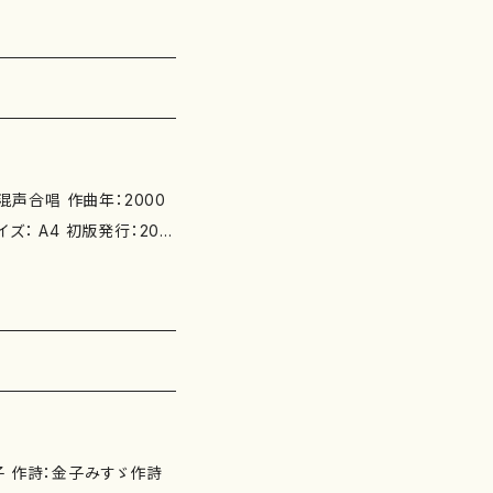
ンガー・亜矢 別売CD：
撮影・編集：野
子 作詩：金子みすゞ作詩