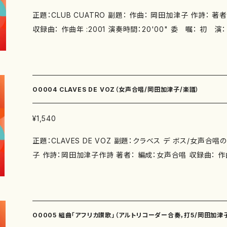
正題：CLUB CUATRO 副題： 作曲： 岡田加津子 作詩： 著者： 編成：ピアノ(4手)，
収録曲： 作曲年 :2001 演奏時間：20'00" 委 嘱： 初 演： 別売CD： 添付CD：音源
CD付 出版社：マザーアース ISMN ：979-0-65002-721-2 ISBN ： サイズ：A4 5版
発行：2017.6.1 楽譜の種類：スコア＋CD 作品の詳細↓ http://
com/
O0004 CLAVES DE VOZ（女声合唱/岡田加津子/楽譜）
¥1,540
正題：CLAVES DE VOZ 副題：クラベス デ ボス/女声合
子 作詩：岡田加津子作詩 著者： 編成：女声合唱 収録曲： 作曲年 :2003 演奏時間：
3'40" 委 嘱： 初 演： 別売CD： 添付CD：なし 出版社：マザーアー
N ： サイズ：A4 2版発行：2008.4.1 楽譜の種類：スコアのみ 
w.kazuko.okada.com/
O0005 組曲「アフリカ讃歌」（アルトリコーダー合奏，打5/岡田加津