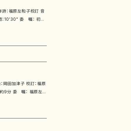
子 作詩：福原左和子校訂 音
箏譜+CD 作品の詳細↓ ht
om/