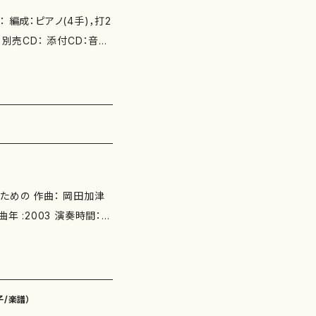
打2
www.kazuko.okada.
唱のための 作曲： 岡田加津
ス ISMN ： ISB
作品の詳細↓ http://ww
子/楽譜）