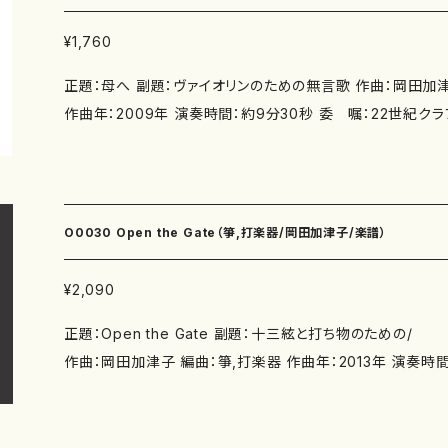
¥1,760
正題：母へ 副題：ヴァイオリンのための無言歌 作曲：岡田加津子 編成：バイオリンソロ
作曲年：2009年 演奏時間：約9分30秒 委 嘱：22世紀クラ
日京都府民ホールALTI 堀米ゆず子 別売CD：ナミレコードより
CD： なし 出版社： マザーアース ISMN ： サイズ： A4 初版：2010.5.15 楽譜の種類：
スコアのみ 作品の詳細（作曲家ホームページ）↓ http://www
O0030 Open the Gate（箏,打楽器/岡田加津子/楽譜）
¥2,090
正題：Open the Gate 副題：十三絃と打ち物のための/ 十三絃独奏のための
作曲：岡田加津子 編曲：箏,打楽器 作曲年：2013年 演奏時間：約 9分 委 嘱：福原左
和子 初 演：2013年10月29日 京都府民ホール・アルティ 箏：福原左和
子、打ち物：岡田加津子 別売CD： 添付CD： なし 出版社： マザーアース ISMN ： サイ
ズ： A4 初版発行：2019年6月15日 楽譜の種類： O0030-1