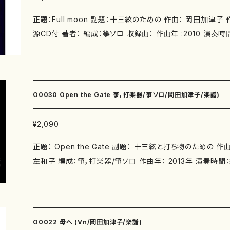
正題：Full moon 副題：十三絃のための 作曲： 岡田加津
源CD付 著者： 編成：箏ソロ 収録曲： 作曲年 :2010 演奏時間：10'30" 委 嘱： 初
演： 別売CD： 添付CD：なし 出版社：マザーアース ISMN ：979-0-65002-751-9 IS
BN ： サイズ：A4 3版発行：2016.6.1 楽譜の種類：スコア＋
tp://www.kazuko.okada.com/
O0030 Open the Gate 箏，打楽器/箏ソロ/岡田加津子/楽譜)
¥2,090
正題： Open the Gate 副題： 十三絃と打ち物のための 作曲：岡田加津子 校訂：福原
左和子 編成：箏，打楽器/箏ソロ 作曲年： 2013年 演奏時間：約9分 委 嘱： 福原左和
子 初 演：2013年10月29日 京都府民ホール・アルティ 箏：福原左和子、打ち物：
岡田加津子 校 訂：福原左和子 添付CD： なし 出版社： マザーアース サイズ： A4
楽譜の種類： O0030-1 箏版(スコア＋箏縦譜) O0030-2打楽器版(スコア) 作品の詳
細（作曲家ホームページ）↓ http://www.kazuko-okada.c
O0022 母へ (Vn/岡田加津子/楽譜)