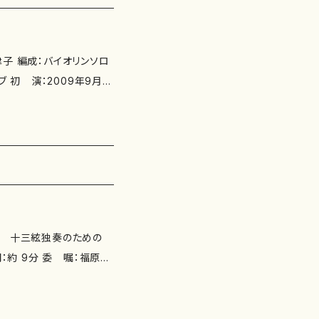
ブ 初 演：2009年9月9
2010年8月発売 添付
.kazuko-okada.com/
《箏》スコア＋箏譜 ISMN