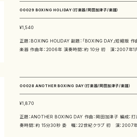
979-0-65003-420-3 O0030-2《打楽器》スコア ISMN 97
O0029 BOXING HOLIDAY（打楽器/岡田加津子/楽譜）
¥1,540
正題：BOXING HOLIDAY 副題：「BOXING DAY」短縮版 作曲：岡田加津子 編成：打
楽器 作曲年：2006年 演奏時間：約 10分 初 演：2007年1月13日 大阪A&Hホール
池上英樹、尾崎裕子、木田景子、駿田千佳 出版社： マザーアース IS
-0-65003-345-9 サイズ： A4 初版発行：2017年8月1
O0028 ANOTHER BOXING DAY（打楽器/岡田加津子/楽譜）
¥1,870
正題：ANOTHER BOXING DAY 作曲：岡田加津子 編成：打楽器 作曲年：2007年 演
奏時間：約 15分30秒 委 嘱：22世紀クラブ 初 演：2007年3月21日 京都府民ホ
ールALTI 「21世紀の日本・アジアの子守歌の創