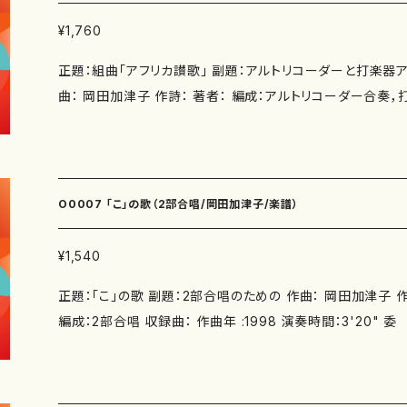
¥1,760
正題：組曲「アフリカ讃歌」 副題：アルトリコーダーと打楽器
曲： 岡田加津子 作詩： 著者： 編成：アルトリコーダー合奏，打5 収録曲： 作曲年 :198
8 演奏時間：8'30" 委 嘱： 初 演： 別売CD： 添付CD：なし 出版社：マザーアース I
SMN ： ISBN ： サイズ：A4 4版発行：2010.5.15 楽譜の種類：スコアのみ 作品の詳細
↓ http://www.kazuko.okada.com/
O0007 「こ」の歌（2部合唱/岡田加津子/楽譜）
¥1,540
正題：「こ」の歌 副題：2部合唱のための 作曲： 岡田加津子 
編成：2部合唱 収録曲： 作曲年 :1998 演奏時間：3'20" 委 嘱： 初 演： 別売CD：
添付CD：なし 出版社：マザーアース ISMN ： ISBN ： サイズ：A4 5版発行：2012.5.1
楽譜の種類：スコアのみ 作品の詳細↓ http://www.kazuko.o