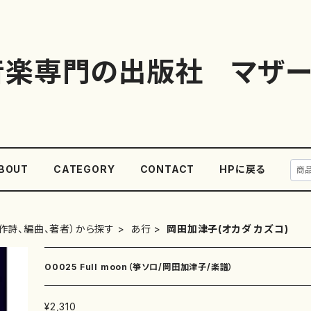
音楽専門の出版社 マザー
BOUT
CATEGORY
CONTACT
HPに戻る
作詩、編曲、著者）から探す
あ行
岡田加津子(オカダ カズコ)
O0025 Full moon（箏ソロ/岡田加津子/楽譜）
¥2,310