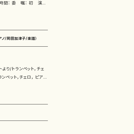
kazuko.okada.co
アノ/岡田加津子/楽譜）
より/トランペット，チェ
《チェロ》スコア＋Vcパート
uko.okada.com/