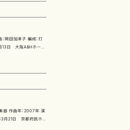
9-0-65003-421-0
MN ：979
5日 楽譜の種類：スコア
造2007」において