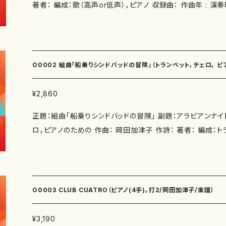
著者： 編成：歌（高声or低声），ピアノ 収録曲： 作曲年 : 演奏時間： 委 嘱： 初 演：
別売CD： 添付CD：なし 出版社：マザーアース ISMN ： ISBN ： サイズ：A4 2版発行：
2009.8.15 楽譜の種類：スコアのみ 作品の詳細↓ http://www.
m/
O0002 組曲「船乗りシンドバッドの冒険」（トランペット，チェロ， ピ
¥2,860
正題：組曲「船乗りシンドバッドの冒険」 副題：アラビアンナイト
ロ，ピアノのための 作曲： 岡田加津子 作詩： 著者： 編成：トランペット，チェロ， ピアノ
収録曲： 作曲年 :2003 演奏時間：20'00" 委 嘱： 初 演： 別売CD： 添付CD：なし
出版社：マザーアース ISMN ： ISBN ： サイズ：A4 初版発行：2004/11/1 楽譜の種類：
O0002- 1《トランペット》スコア＋Tpパート譜 O0002- 2
譜 O0002- 3《ピアノ》スコア 作品の詳細↓ http://www.kaz
O0003 CLUB CUATRO（ピアノ(4手)，打2/岡田加津子/楽譜）
¥3,190