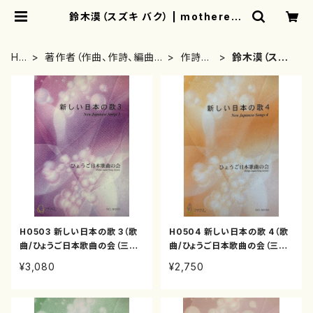
鈴木漠（スズキ バク） | motherear
th
HO
著作者（作曲、作詩、編曲、
作詩
鈴木漠（スズ
ME
著者）から探す
者・著
キ バク）
者
H0503 新しい日本の歌 3（歌
H0504 新しい日本の歌 4（歌
曲/ひょうご日本歌曲の会（三善
曲/ひょうご日本歌曲の会（三善
有希乃、南夏世、白井淳子、古瀬
有希乃、南夏世、白井淳子、古瀬
¥3,080
¥2,750
徳雄、高橋正道、下村正彦、高橋
徳雄、高橋正道、下村正彦、高橋
滋子、中西覚、）/楽譜）
滋子、中西覚、） /楽譜）