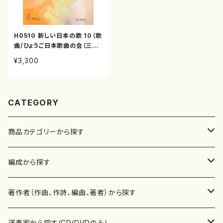
H0510 新しい日本の歌 10（歌
曲/ひょうご日本歌曲の会（三善
有希乃、池田則彦、神谷依香、南
¥3,300
夏世、南川弥生、白井淳子、古瀬
徳雄、下村正彦、高橋滋子、中西
覚、）/楽譜）
CATEGORY
商品カテゴリーから探す
楽譜
編成から探す
書籍
邦楽器
著作者（作曲、作詩、編曲、著者）から探す
書籍
箏・琴（ソロ）
CD・DVD
合唱
あ行
演奏家から探す(CD/DVDのみ)