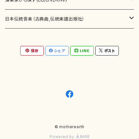
テキストブック
箏・琴（合奏）
混声合唱
青木省三(アオキ ショウゾウ)
チケット
歌・声
か行
邦楽（箏、三味線、尺八等）演奏家
日本伝統音楽（古典曲,伝統楽譜出版社）
事典
三味線（ソロ）
女声合唱
青島広志（アオシマ ヒロシ）
ソプラノ
梯郁夫(カケハシ イクオ)
アルメリア（箏）
雑誌
洋楽器（鍵盤楽器）
さ行
声楽家・合唱団・朗読等
地歌箏曲（箏古典楽譜）
保存
シェア
LINE
ポスト
詩集
三味線（合奏）
男声合唱
秋山健治(アキヤマ ケンジ）
アルト
蔭山滸山(カゲヤマ キョザン)
石川高（笙）
邦楽ジャーナル
ピアノ（ソロ）
斉藤松声(サイトウ ショウセイ)
應和惠子（声楽・ソプラノ）
宮城道雄（宮城宗家監修）
レコード
洋楽器（弦楽器）
た行
洋楽-鍵盤楽器（ピアノ、オルガン等）演奏家
地歌箏曲（三絃古典楽譜）
尺八（ソロ）
児童合唱
秋山邦晴(アキヤマ クニハル)
テノール
景山伸夫(カゲヤマ ノブオ)
伊藤まなみ（箏）
ピアノ（連弾）
斎藤武（サイトウ タケシ）
栗友会女声アンサンブル（合唱・女声合唱）
バイオリン（ソロ）
平良伊津美(タイラ イツミ)
マリーン・ファン・ニューケルケン（ピアノ）
宮城道雄（宮城宗家監修）
雑貨・アクセサリー
洋楽器（木管楽器）
な行
洋楽-弦楽器（バイオリン、ギター等）演奏家
長唄青柳楽譜（唄、三味線楽譜）
尺八（合奏）
朗読・語り
芥川也寸志（アクタガワ ヤスシ）
バリトン
葛西聖憲(カサイ マサノリ)
浦上恵子（箏）
ピアノ（合奏）
斎藤友子(サイトウ トモコ)
川口聖加（声楽・ソプラノ）
バイオリン（合奏）
田頭優子(タガシラ ユウコ)
赤城眞理（ピアノ）
フルート（ピッコロを含む）（ソロ）
内藤 明美(ナイトウ アケミ)
戸澤哲夫（バイオリン）
杵屋彌之介(青柳茂三）
用具
洋楽器（金管楽器）
は行
洋楽-木管楽器（フルート、クラリネット等）演奏家
尺八（古典楽譜、伝統楽譜出版社）
邦楽大合奏
歌曲
芦垣美穂(アシガキ ミホ)
バス
片桐朋子(カタギリ トモコ)
小笠原夏美（箏）
オルガン
佐伯圭子(サエキ ケイコ)
平野忠彦（声楽・バリトン）
ビオラ
高野喜長(タカノ キチョウ)
青柳晋（ピアノ）
フルート（ピッコロを含む）（合奏）
永井薫(ナガイ カオル）
工藤真菜（バイオリン）
トランペット
萩原正吟(ハギワラ セイギン)
河村利夫（サクソフォン）
都山楽会楽譜
洋楽器（打楽器）
ま行
洋楽-打楽器（パーカッション、マリンバ等）演奏者
篠笛
ドロシー・アシュビー
その他（声域を指定しない歌など）
かただときこ(カタダ トキコ）
大久保智子（箏）
アコーディオン
坂井情二(サカイ ジョウジ)
河内紀恵（声楽・ソプラノ）
© motherearth
チェロ
高野検校(タカノ ケンギョウ)
伊沢長俊（オルガン）
クラリネット
永井ますみ(ナガイ マスミ）
松本克己（バイオリン）
ホルン
朴守賢(パク スヒョン)
板倉稔（クラリネット）
石垣 征山
マリンバ
セルドン・マイヤーズ
上野信一（パーカッション）
洋楽器（大編成）
や行
洋楽-大編成(オーケストラ、吹奏楽)楽団
Powered by