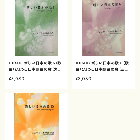
H0505 新しい日本の歌 5（歌
H0506 新しい日本の歌 6（歌
曲/ひょうご日本歌曲の会（大久
曲/ひょうご日本歌曲の会（三善
夏織、三善有希乃、神谷依香、山
有希乃、神谷依香、南夏世、白井
¥3,080
¥3,080
岸徹、白井淳子、古瀬徳雄、高橋
淳子、古瀬徳雄、高橋正道、下村
正道、下村正彦、高橋滋子、中西
正彦、高橋滋子、中西覚、）/楽
覚、）/楽譜）
譜）