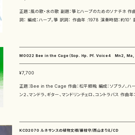
正題：風の歌・水の歌 副題：箏とハープのためのソナチネ 作曲
詞： 編成：ハープ，箏 訳詞： 作曲年 :1978 演奏時間：約10' 委 嘱： 初 演： 別売C
D： 添付CD：なし 出版社：マザーアース ISMN ： サイズ：A4 発行：2004/4/1 楽譜の
種類： S0113-1《ハープ》五線譜スコア＋ハープ譜（３版：2025.6.1
5003-918-5)) S0113-2《箏》 五線譜スコア＋箏譜（３版：2016.
5002-831-8) 作品の詳細↓ https://www.censhu.com 本作品の音源はこちらから
M0022 Bee in the Cage（Sop. Hp. Pf. Voice4 Mn2, Ma, Gt, Mc, Cb/松平頼暁/
無料でお聞きいただけます。 リンク: https://www.youtube.c
Pc-DL4
譜）
¥7,700
正題：Bee in the Cage 作曲：松平頼暁 編成：ソプラノ、
ン２、マンドラ、ギター、マンドリンチェロ、コントラバス 作曲年： 演奏時間： 初 演： 
版社： マザーアース ISMN ：979-0-65003-179-0 サイズ： B4（B４スコアのため、ポ
スト投函はできません。） 初版発行：2024.12.1 楽譜の種類：
KCD2070 ルネサンスの植物文様/藤枝守/西山まりえ/CD