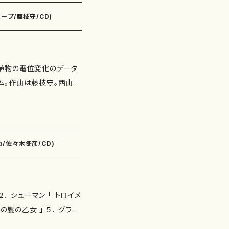
[8] 三瀬和朗： リュミエ
ープ/藤枝守/CD)
楽小箱 V サラバンド [1
shop.mother-eart
晃： マリー・アントワネットの音
、植物の電位変化のデータ
NG [13] 鷹羽弘晃： マリ
ム。作曲は藤枝守。西山ま
ォと終曲 ＜DVD＞ [1]
世やケルトの世界に舞い
ボール： ソナタ 第4番（作
ャン・ボール： ソナタ 第1
： ラ・リュジャック 成田
愛神の三重唱 ジャン・ボー
rp/佐々木冬彦/CD)
・アントワネットの音楽小箱
ンテーズ（挿入句） V サラ
 [3] ヤン=ラディスラ
作品7）より アレグロ アン
・ボール： ソナタ第2番
精霊の踊り 法倉雅紀： 悽