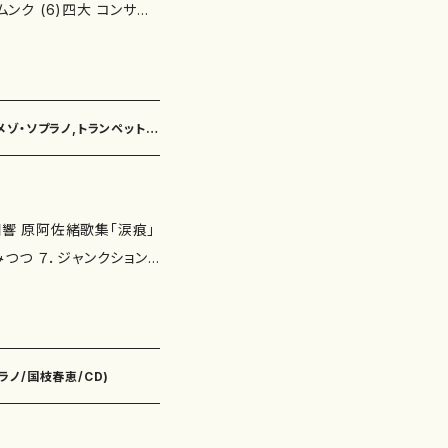
(6)四大 コンサー
オリン) 斉藤和久(ヴィオ
ルート) 田淵 萌(クラリネ
メゾ・ソプラノ,トランペット,
ヴィオリーノ) 福富祥子(チ
つつ ７．ジャンクションII
ノ曲 第一 １１．ホモフォリ
二十絃箏) 宮越圭子(十七
ラノ/国枝春恵/CD)