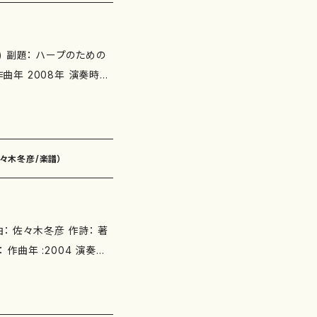
/onlineshop.moth
.不思議な花の咲く地帯 ＜初演
ou) 副題： ハープのための
lineshop.mother-
思議な花の咲く地帯 ＜初演＞ Ｆ
ール・エローラ（レコーディ
her-earth-publishi
＜初演＞ Ａｍｂｉｇｕｏｕ
om/items/60328232 添付
-earth-publishing.
11.メディテーション Ⅴ ＜
佐々木冬彦/楽譜）
↓ http://www5d.bi
nlinesh
19 12.メディテーション Ⅶ ＜
.m
14.メディテーション Ⅸ Ｔｉｍ
シティ・リサイタル・ホール
r-earth-publishin
の声」（The Voice
Ｐｒｏｆｏｕｎｄ Ｔｈｏｕｇｈ
添付CD：なし 出版社：マザー
lishing.com/items/2