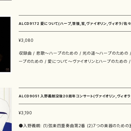
Ⅰ. 春・儚い夢 ７． 佐々木冬彦 Ⅱ. 夏・すべては過ぎ去ってゆく ８． 佐々木冬彦
惆の歌 第三番 クリストフ=ヴィリバルト・グルック： シャコンヌ 【演奏】 ローラン・テ
Ⅲ. 秋・間奏曲 ９． 佐々木冬彦 Ⅳ. 冬・孤独・受難曲 １０． 佐々木冬彦 Ⅴ. 終
ュネ（チェンバロ） 篠崎和子（ハープ） マチュー・マルタン（ハー
曲・復活、目覚めるときは君も一緒だ １１． 佐々木冬彦 編 「 アメイジング・グレイ
瀬陽子、ピエール・ダルド（古典舞踊） 【録音・収録】 2005年4月 東京FMホール／ム
ALCD9172 愛について(ハープ,箜篌,笙,ヴァイオリン,ヴィオラ/佐々
ス 」 １２． 佐々木冬彦 編 「 山辺に向かいて 」 １３． 佐々木冬彦 編 「 主にのみ十
ジカーザ
字架を 」 １４． グランジャニー 「 アリア 」 （ 佐々木冬彦 編 ） １５． 佐々木冬彦 「 子
¥3,080
守唄 」 ハープ： 佐々木冬彦、 ヴァイオリン： 宮野陽子 ( １１ ～ １５ ) JACO JCD-1
収録曲 / 悲歌～ハープのための / 光の道～ハープのための 
53 別売楽譜：あり https://onlineshop.mother-earth-publishing.com/items/30
ープのための / 愛について～ヴァイオリンとハープのための 
913877
笙、ヴィオラ、ハープ及び箜篌のための ハープ・箜篌奏者、
東日本大震災以後の作品を収めたアルバム。
ALCD9051 入野義朗没後20周年コンサート(ヴァイオリン,ヴィオラ
ーカッション,クラリネット,ピアノ,ファゴット,ヴィオリーノ,三絃,二十
¥3,190
●入野義朗: (1)弦楽四重奏曲第2番 (2)7つの楽器のための
野義朗/CD)