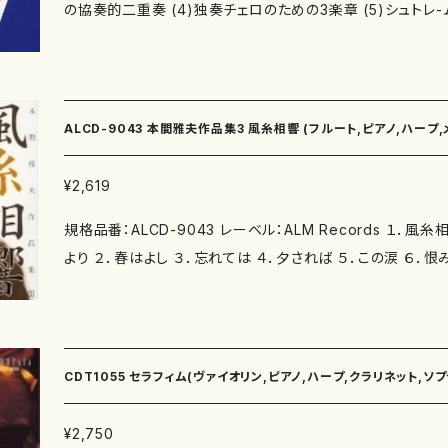
の協奏的二重奏 (4)独奏チェロのための3楽章 (5)シュトレ-ムンク 
トI :室内楽をあつめて <あめつちのことば> 1.弦楽四重奏曲第2番 1957 演奏:安田弦
楽四重奏団 安田明子(第1ヴァイオリン) 戸澤哲夫 (第2ヴァイ
ラ) 安田謙一郎(チェロ) 2.7つの楽器のための室内協奏曲 1951(fl, cl, fg, vn, vc, c
b, pf) 演奏:アンサンブル・コンテンポラリーα 木ノ脇道元(フ
ALCD-9043 本間雅夫作品集3 風糸相響 (フルート,ピアノ,ハープ,
ット) 塚原里江( ファゴット) 黒田亜樹(ピアノ) 野口千代光(
ェロ) 柳沢智之(コントラバス) 城谷正博(指揮) 3.尺八と箏の協奏的二重奏 1969(尺
ギター,打楽器,箏/本間雅夫/CD)
¥2,619
八、箏) 演奏:三橋貴風(尺八) 吉村七重(箏) 4.独奏チェロのための3楽章 1969 演奏:
規格品番：ALCD-9043 レーベル：ALM Records １．風糸相響 原阿佐緒歌集「涙痕」
菊地知也(チェロ) 5.シュトレ-ムンク1973(フルート、ハープ、打楽器) 演奏:西沢幸彦
より ２．春はよし ３．忘れては ４．夕されば ５．この涙 ６．恨み
(フルート) 篠崎史子(ハープ) 山口恭範(パーカッション) 6.四大 1979(三絃、二十絃
８．ギターのためにII ９．インタープレイII 交錯V １０．ピア
箏、十七絃箏、尺八) 演奏:三橋貴風(尺八と篠笛) 吉村七重(
ック １２．ポリフォニック １３．ピアノ曲 第二
絃箏) 徳野礼子(三絃) コジマ録音
CDT1055 セラフィム(ヴァイオリン,ピアノ,ハープ,クラリネット,ソプ
¥2,750