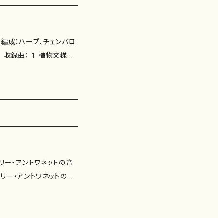
 編成：ハープ、チェンバロ
収録曲： 1. 植物文様第
文様第26集「茶の文様」：patt
様ソングブック第2番：「マリア
ern A (2018) 7.
 D (2018) 植物文様第27集「台
 (2018) 植物文様第20集「ベ
tern D (2009) 植物文様ソ
 15. 植物文様第22集
 マリー・アントワネットの音
：4562257810482 発
 マリー・アントワネットの音
 鷹羽弘晃： マリー・アント
り 別売楽譜：あり http
s/40191521 [7] 鷹羽弘晃：