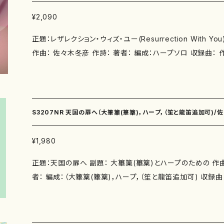
＞ Ｐｈｏｎｅｍｉｃ Ｐｏｌｙａｎｔｈｕｓ 別売楽譜：あり https:/
¥2,090
er-earth-publishing.com/items/29499503 7
正題：レザレクション・ウィズ・ユー(Resurrection With Y
＞ Ｂｏｌｉｖｉａｎ Ｂｏｕｖａｒｄｉａ 別売楽譜：あり https://on
作曲： 佐々木冬彦 作詩： 著者： 編成：ハープソロ 収録曲： 作曲年 2008年 演奏時
earth-publishing.com/items/29499503 8.不
間：25' 委 嘱： 初 演：2008年5月23日、松伏市田園ホ
ｌｙｎｇ Ｆｒｅｅｓｉａ 別売楽譜：あり https://onlineshop.mot
ング） ハープ：佐々木冬彦 別売CD：あり「レザレクション・ウィズ・ユー」（JACO JCD-1
ng.com/items/29499503 9.不思議な花の咲く地帯 
53) https://onlineshop.mother-earth-publishing.c
ｓ Ａｌｙｓｓｕｍ 別売楽譜：あり https://onlineshop.mother
CD：なし 出版社：マザーアース ISMN ：979-0-65003-475-3 ISBN ： サイズ：W2
com/items/29499503 10.ウェイヴズ フォー ピアノ 
S3207NR 天国の扉へ（大篳篥(篳篥)，ハープ，（笙と龍笛追加可)/
2.7xH29.7 初版発行：2020.6.1 楽譜の種類：スコア 作品の詳細
改訂初演＞ 別売楽譜：あり for Pianist and Actor https://onlineshop.mother-
globe.ne.jp/~fuyuhiko/
earth-publishing.com/items/29500455 Piano solo version https://o
¥1,980
op.mother-earth-publishing.com/items/295004
正題：天国の扉へ 副題： 大篳篥(篳篥)とハープのための 作曲： 佐々木冬彦 作詩： 著
初演＞ 13.メディテーション Ⅷ ＜初演＞ 別売楽譜：あり https://onlineshop
者： 編成：（大篳篥(篳篥)，ハープ，（笙と龍笛追加可) 収録曲： 作曲年 :2004 演奏時
other-earth-publishing.com/items/29500544 
間：12'20" 委 嘱： 初 演：2004年2月3日 東京オペラ
ｅ Ｐａｔｔｅｒｎｓ 別売楽譜：あり https://onlineshop.mothe
大篳篥＆篳篥：中村仁美、ハープ：佐々木冬彦 別売CD：CD:「胡笳
g.com/items/29499471 15.メディテーション Ⅸ Ａ 
of Koka）中村仁美・篳篥 ALM Records ALCD-95 
ｔ 別売楽譜：あり https://onlineshop.mother-earth-pub