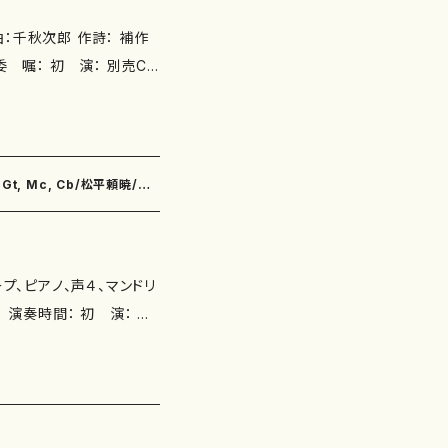
：千秋次郎 作詩： 補作
5、ISMN : 979-0-6
5.1/ISMN : 979-0-6
楽
om/watch?v=0k3YG
ハープ、ピアノ、声４、マンドリ
出
スコア