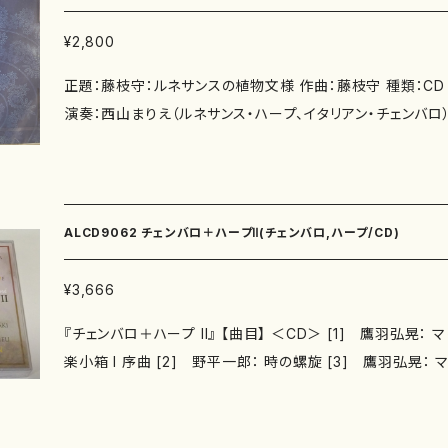
¥2,800
正題：藤枝守：ルネサンスの植物文様 作曲：藤枝守 種類：CD
演奏：西山まりえ（ルネサンス・ハープ、イタリアン・チェンバロ） 
8集：pattern B 2. 植物文様第16集：pattern A 3. 植物
ern B「矢部」 4. 植物文様第6集：pattern C 5. 植物文
はバラを愛するⅡ」 植物文様第27集「台湾茶曲集 - Ⅰ 」 6. patt
pattern B (2018) 8. pattern C (2018) 9. pattern
ALCD9062 チェンバロ＋ハープⅡ(チェンバロ,ハープ/CD)
湾茶曲集 - Ⅱ 」 10. pattern C (2018) 11. pattern D
ゴニア・イン・マイ・ライフ」 12. pattern B (2009) 13. pat
¥3,666
ングブック第1番：「蘭の名前」 14. 「パフィオペディラムの奴隷」
『チェンバロ＋ハープ II』 【曲目】 ＜CD＞ [1] 鷹羽弘晃：
「ハーンの向日葵」：pattern D 演奏時間：62'37" JANコード
楽小箱 I 序曲 [2] 野平一郎： 時の螺旋 [3] 鷹羽弘晃：
行元：OMF 枚数：１枚
楽小箱 II 若かりし日のMとの遭遇 [4] 久木山直： H [5]
ワネットの音楽小箱 III ダンスのお稽古 [6] 成田和子： 花飾
s://onlineshop.mother-earth-publishing.com/item