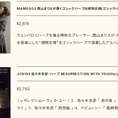
マリー・アントワネットの音楽小箱 IV パランテーズ（挿入句） 
MAM0002 西山まりえが弾くゴシックハープの植物文様(ゴシックハ
ール・デュ・マタン [9] 鷹羽弘晃： マリー・アントワネットの音
0] 法倉雅紀： 悽惆の歌 第三番 別売楽譜：あり https://online
¥2,619
h-publishing.com/items/40098205 [11] 鷹羽弘
チェンバロとハープを操る稀有なプレーヤー、西山まりえが
楽小箱 VI 首飾り [12] 棚田文紀： MISTERIOUS MORNI
を音楽にした"植物文様"をゴシックハープで演奏したアルバ
ー・アントワネットの音楽小箱 VII バスティーユ・レチタティーヴ
りえの繊細な指先から紡ぎ出されるとき、そのメロディは、中
鷹羽弘晃： マリー・アントワネットの音楽小箱 I 序曲 ジャン・
降りる。 (C)RS
品6）より アレグロ、アンダンテ ジャック・デュフリ： 三美神 ジ
番（作品7）より アレグロ クロード=ベニーニュ・バルバートル
和子： 花飾り [2] グルック： エウリディーチェ／オルフェ／
JCD153 佐々木冬彦・ハープ RESURRECTION WITH YOU(Ha
ル： ソナタ 第4番（作品6）より アレグロ 鷹羽弘晃： マリー
II 若かりし日のMとの遭遇 III ダンスのお稽古 IV パラ
¥2,750
バンド VI 首飾り VII バスティーユ・レチタティーヴォと終曲
（ レザレクション・ウィズ・ユー ） １． 佐々木冬彦 「 命の泉 」 ２． シューマン 「 トロイメ
フ・デュセック： 葬送行進曲 ジャン・ボール： ソナタ 第2番（
ライ 」 ３． 佐々木冬彦 「 黙想曲 」 ４． ドビュッシー 「 亜麻色の髪の乙女 」 ５． グラナ
トワーヌ＆ジャン=バティスト・フォルクレ： ラ・マレッラ ジャン
ドス 「 アンダルーザ 」 「 RESURRECTION WITH YOU 」 ６． 佐々木冬彦
（作品7）より アレグロ クリストフ=ヴィリバルト・グルック： 