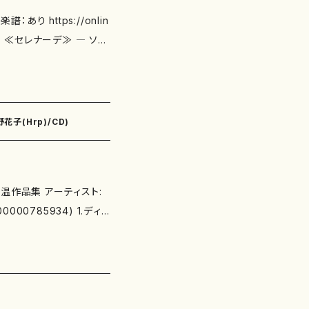
あり https://onlin
プ
,“栗の葉” ≪３つの
花子(Hrp)/CD)
康明、中川俊郎、山崎 貴
温作品集 アーティスト:
785934) 1.ディ
フォー ハープ ＜改訂
 春 ＜改訂初演＞ 第２
な花の咲く地帯 ＜初演＞
://onlineshop.mo
 6.不思議な花の咲く地帯 ＜初演