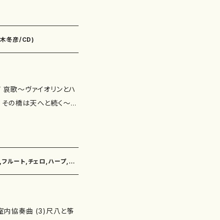
シ
プ） 中山マリ（朗読） 市
木冬彦/CD)
/ 哀歌～ヴァイオリンとハ
/ その橋は天へと続く～
作曲家である佐々木冬彦の、
,フルート,チェロ,ハープ,パ
絃箏,十七絃箏,尺八,篠笛/入
室内協奏曲 (3)尺八と筝