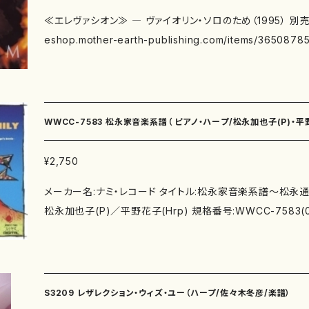
≪エレヴァシオン≫ ― ヴァイオリン・ソロのため（1995） 別売楽譜：
eshop.mother-earth-publishing.com/items/36508785 ≪セレナーデ≫ ― ソ
ラノとハープのための（1992） ヴァイオリンとオーケストラのための≪セラフィム≫（19
97/1999） ≪４つの歌曲≫ ― ソプラノ、クラリネット、ピアノのための（1997～98） ～
西脇順三郎“Ambarvalia”ギリシャ的抒情詩より“天気”, “雨”, “眼”
歌曲≫ ― ソプラノ、クラリネット、ピアノのための（2001） ～西脇順三郎“Ambarvali
WWCC-7583 松永家音楽系譜（ ピアノ・ハープ/松永加也子(P)・平野
a”ギリシャ的抒情詩より “太陽”, “手”, “皿” 演奏者：渡邊一正 (Classical)、澤和樹、
土屋律子、早川りさこ、東京フィルハーモニー交響楽団、板倉
¥2,750
子、 佐竹由美、船橋 忠雄 作曲：国枝春恵
メーカー名:ナミ・レコード タイトル:松永家音楽系譜～松永通
松永加也子(P)／平野花子(Hrp) 規格番号:WWCC-7583(00000
スインターラクション Ｂ＝メディテーション Ⅵ＋ソナタ 
初演＞ 2.ソナタ 春 ＜改訂初演＞ 第１楽章 3.ソナタ
楽章 4.ソナタ 春 ＜改訂初演＞ 第３楽章 5.不思議
Ｈｅｔｅｒｏｇｏｎｏｕｓ Ｈｅｌｉｏｔｏｌｏｐｅ 別売楽譜：あり https
S3209 レザレクション・ウィズ・ユー（ハープ/佐々木冬彦/楽譜）
ther-earth-publishing.com/items/29499503