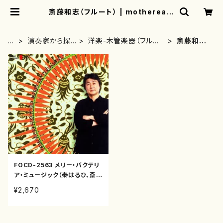
斎藤和志（フルート） | mothereart
h
H
演奏家から探
洋楽-木管楽器（フルー
斎藤和志
O
す(CD/DVDの
ト、クラリネット等）演奏
（フルー
M
み)
家
ト）
E
FOCD-2563 メリー・バクテリ
ア・ミュージック（秦はるひ、斎藤
和志、新井靖志他/久留智之/C
¥2,670
D）