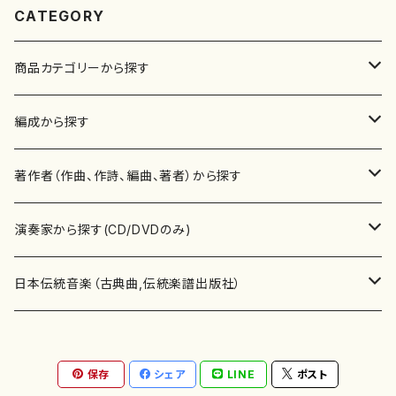
CATEGORY
商品カテゴリーから探す
楽譜
編成から探す
書籍
邦楽器
著作者（作曲、作詩、編曲、著者）から探す
書籍
箏・琴（ソロ）
CD・DVD
合唱
あ行
演奏家から探す(CD/DVDのみ)
テキストブック
箏・琴（合奏）
混声合唱
青木省三(アオキ ショウゾウ)
チケット
歌・声
か行
邦楽（箏、三味線、尺八等）演奏家
日本伝統音楽（古典曲,伝統楽譜出版社）
事典
三味線（ソロ）
女声合唱
青島広志（アオシマ ヒロシ）
ソプラノ
梯郁夫(カケハシ イクオ)
アルメリア（箏）
雑誌
洋楽器（鍵盤楽器）
さ行
声楽家・合唱団・朗読等
地歌箏曲（箏古典楽譜）
保存
シェア
LINE
ポスト
詩集
三味線（合奏）
男声合唱
秋山健治(アキヤマ ケンジ）
アルト
蔭山滸山(カゲヤマ キョザン)
石川高（笙）
邦楽ジャーナル
ピアノ（ソロ）
斉藤松声(サイトウ ショウセイ)
應和惠子（声楽・ソプラノ）
宮城道雄（宮城宗家監修）
レコード
洋楽器（弦楽器）
た行
洋楽-鍵盤楽器（ピアノ、オルガン等）演奏家
地歌箏曲（三絃古典楽譜）