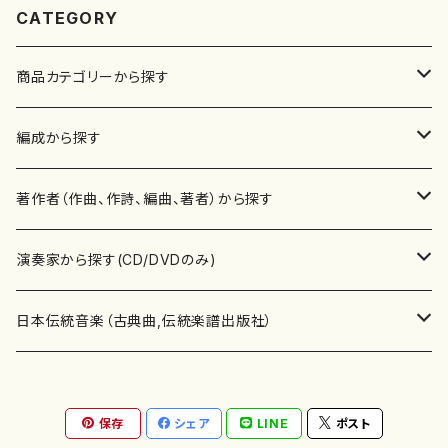
CATEGORY
商品カテゴリーから探す
楽譜
編成から探す
書籍
邦楽器
著作者（作曲、作詩、編曲、著者）から探す
書籍
箏・琴（ソロ）
CD・DVD
合唱
あ行
演奏家から探す(CD/DVDのみ)
テキストブック
箏・琴（合奏）
混声合唱
青木省三(アオキ ショウゾウ)
チケット
歌・声
か行
邦楽（箏、三味線、尺八等）演奏家
日本伝統音楽（古典曲,伝統楽譜出版社）
事典
三味線（ソロ）
女声合唱
青島広志（アオシマ ヒロシ）
ソプラノ
梯郁夫(カケハシ イクオ)
アルメリア（箏）
雑誌
洋楽器（鍵盤楽器）
さ行
声楽家・合唱団・朗読等
地歌箏曲（箏古典楽譜）
保存
シェア
LINE
ポスト
詩集
三味線（合奏）
男声合唱
秋山健治(アキヤマ ケンジ）
アルト
蔭山滸山(カゲヤマ キョザン)
石川高（笙）
邦楽ジャーナル
ピアノ（ソロ）
斉藤松声(サイトウ ショウセイ)
應和惠子（声楽・ソプラノ）
宮城道雄（宮城宗家監修）
レコード
洋楽器（弦楽器）
た行
洋楽-鍵盤楽器（ピアノ、オルガン等）演奏家
地歌箏曲（三絃古典楽譜）