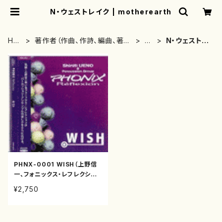
N・ウェストレイク | motherearth
HO
著作者（作曲、作詩、編曲、著
あ
N・ウェストレ
ME
者）から探す
行
イク
PHNX-0001 WISH（上野信
一、フォニックス・レフレクショ
ン/山本祐介、梯郁夫、継田和広
¥2,750
他/CD）