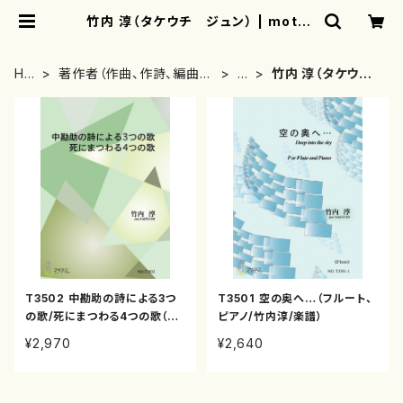
竹内 淳（タケウチ ジュン） | mothe
rearth
HO
著作者（作曲、作詩、編曲、
た
竹内 淳（タケウ
ME
著者）から探す
行
チ ジュン）
T3502 中勘助の詩による3つ
T3501 空の奥へ…（フルート、
の歌/死にまつわる4つの歌（歌
ピアノ/竹内淳/楽譜）
曲/竹内淳/楽譜）
¥2,970
¥2,640