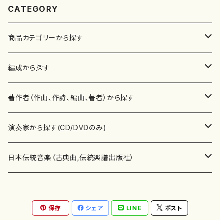
CATEGORY
商品カテゴリーから探す
楽譜
編成から探す
書籍
邦楽器
著作者（作曲、作詩、編曲、著者）から探す
書籍
箏・琴（ソロ）
CD・DVD
合唱
あ行
演奏家から探す(CD/DVDのみ)
テキストブック
箏・琴（合奏）
混声合唱
青木省三(アオキ ショウゾウ)
チケット
歌・声
か行
邦楽（箏、三味線、尺八等）演奏家
日本伝統音楽（古典曲,伝統楽譜出版社）
事典
三味線（ソロ）
女声合唱
青島広志（アオシマ ヒロシ）
ソプラノ
梯郁夫(カケハシ イクオ)
アルメリア（箏）
雑誌
洋楽器（鍵盤楽器）
さ行
声楽家・合唱団・朗読等
地歌箏曲（箏古典楽譜）
保存
シェア
LINE
ポスト
詩集
三味線（合奏）
男声合唱
秋山健治(アキヤマ ケンジ）
アルト
蔭山滸山(カゲヤマ キョザン)
石川高（笙）
邦楽ジャーナル
ピアノ（ソロ）
斉藤松声(サイトウ ショウセイ)
應和惠子（声楽・ソプラノ）
宮城道雄（宮城宗家監修）
レコード
洋楽器（弦楽器）
た行
洋楽-鍵盤楽器（ピアノ、オルガン等）演奏家
地歌箏曲（三絃古典楽譜）