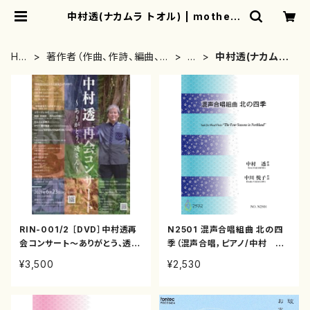
中村透(ナカムラ トオル) | mothere
arth
HO
著作者（作曲、作詩、編曲、著
な
中村透(ナカムラ
ME
者）から探す
行
トオル)
RIN-001/2 ［DVD］中村透再
N2501 混声合唱組曲 北の四
会コンサート～ありがとう、透さ
季（混声合唱，ピアノ/中村 透/
ん～（DVD 2枚組）
楽譜）
¥3,500
¥2,530