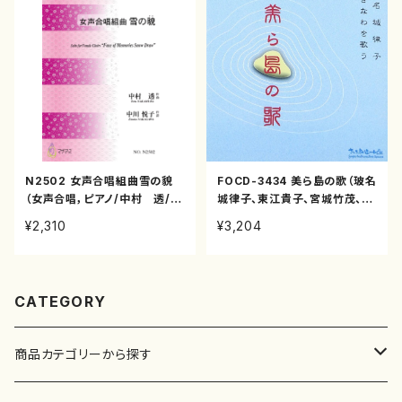
N2502 女声合唱組曲雪の貌
FOCD-3434 美ら島の歌（玻名
（女声合唱，ピアノ/中村 透/楽
城律子、東江貴子、宮城竹茂、與
譜）
儀竹乃、我那覇常允/中村透、田
¥2,310
¥3,204
村徹、玉城篤/CD）
CATEGORY
商品カテゴリーから探す