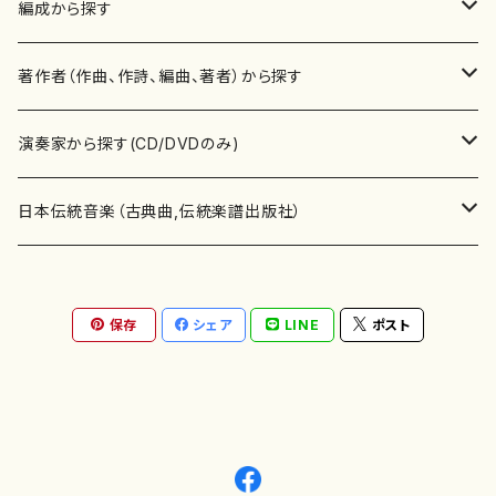
楽譜
編成から探す
書籍
邦楽器
著作者（作曲、作詩、編曲、著者）から探す
書籍
箏・琴（ソロ）
CD・DVD
合唱
あ行
演奏家から探す(CD/DVDのみ)
テキストブック
箏・琴（合奏）
混声合唱
青木省三(アオキ ショウゾウ)
チケット
歌・声
か行
邦楽（箏、三味線、尺八等）演奏家
日本伝統音楽（古典曲,伝統楽譜出版社）
事典
三味線（ソロ）
女声合唱
青島広志（アオシマ ヒロシ）
ソプラノ
梯郁夫(カケハシ イクオ)
アルメリア（箏）
雑誌
洋楽器（鍵盤楽器）
さ行
声楽家・合唱団・朗読等
地歌箏曲（箏古典楽譜）
保存
シェア
LINE
ポスト
詩集
三味線（合奏）
男声合唱
秋山健治(アキヤマ ケンジ）
アルト
蔭山滸山(カゲヤマ キョザン)
石川高（笙）
邦楽ジャーナル
ピアノ（ソロ）
斉藤松声(サイトウ ショウセイ)
應和惠子（声楽・ソプラノ）
宮城道雄（宮城宗家監修）
レコード
洋楽器（弦楽器）
た行
洋楽-鍵盤楽器（ピアノ、オルガン等）演奏家
地歌箏曲（三絃古典楽譜）
尺八（ソロ）
児童合唱
秋山邦晴(アキヤマ クニハル)
テノール
景山伸夫(カゲヤマ ノブオ)
伊藤まなみ（箏）
ピアノ（連弾）
斎藤武（サイトウ タケシ）
栗友会女声アンサンブル（合唱・女声合唱）
バイオリン（ソロ）
平良伊津美(タイラ イツミ)
マリーン・ファン・ニューケルケン（ピアノ）
宮城道雄（宮城宗家監修）
雑貨・アクセサリー
洋楽器（木管楽器）
な行
洋楽-弦楽器（バイオリン、ギター等）演奏家
長唄青柳楽譜（唄、三味線楽譜）
尺八（合奏）
朗読・語り
芥川也寸志（アクタガワ ヤスシ）
バリトン
葛西聖憲(カサイ マサノリ)
浦上恵子（箏）
ピアノ（合奏）
斎藤友子(サイトウ トモコ)
川口聖加（声楽・ソプラノ）
バイオリン（合奏）
田頭優子(タガシラ ユウコ)
赤城眞理（ピアノ）
フルート（ピッコロを含む）（ソロ）
内藤 明美(ナイトウ アケミ)
戸澤哲夫（バイオリン）
杵屋彌之介(青柳茂三）
用具
洋楽器（金管楽器）
は行
洋楽-木管楽器（フルート、クラリネット等）演奏家
尺八（古典楽譜、伝統楽譜出版社）