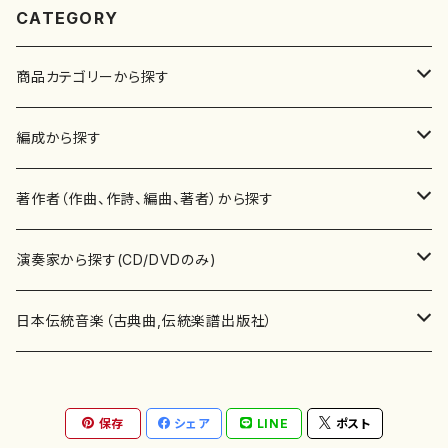
CATEGORY
商品カテゴリーから探す
楽譜
編成から探す
書籍
邦楽器
著作者（作曲、作詩、編曲、著者）から探す
書籍
箏・琴（ソロ）
CD・DVD
合唱
あ行
演奏家から探す(CD/DVDのみ)
テキストブック
箏・琴（合奏）
混声合唱
青木省三(アオキ ショウゾウ)
チケット
歌・声
か行
邦楽（箏、三味線、尺八等）演奏家
日本伝統音楽（古典曲,伝統楽譜出版社）
事典
三味線（ソロ）
女声合唱
青島広志（アオシマ ヒロシ）
ソプラノ
梯郁夫(カケハシ イクオ)
アルメリア（箏）
雑誌
洋楽器（鍵盤楽器）
さ行
声楽家・合唱団・朗読等
地歌箏曲（箏古典楽譜）
保存
シェア
LINE
ポスト
詩集
三味線（合奏）
男声合唱
秋山健治(アキヤマ ケンジ）
アルト
蔭山滸山(カゲヤマ キョザン)
石川高（笙）
邦楽ジャーナル
ピアノ（ソロ）
斉藤松声(サイトウ ショウセイ)
應和惠子（声楽・ソプラノ）
宮城道雄（宮城宗家監修）
レコード
洋楽器（弦楽器）
た行
洋楽-鍵盤楽器（ピアノ、オルガン等）演奏家
地歌箏曲（三絃古典楽譜）