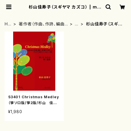
杉山佳寿子（スギヤマ カズコ） | mot
herearth
HO
著作者（作曲、作詩、編曲、
さ
杉山佳寿子（スギヤ
ME
著者）から探す
行
マ カズコ）
S3401 Christmas Medley
（箏ソロ版/箏2版/杉山 佳寿
子/楽譜）
¥1,980