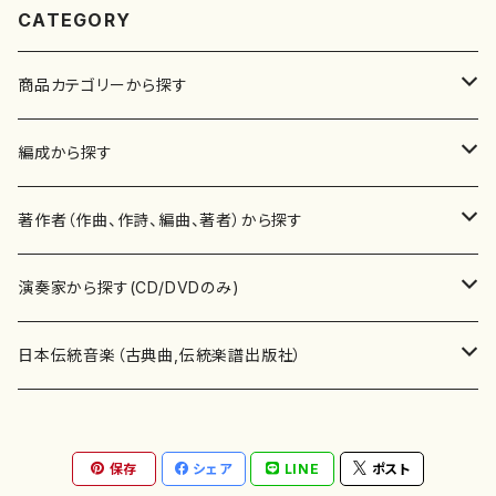
CATEGORY
商品カテゴリーから探す
楽譜
編成から探す
書籍
邦楽器
著作者（作曲、作詩、編曲、著者）から探す
書籍
箏・琴（ソロ）
CD・DVD
合唱
あ行
演奏家から探す(CD/DVDのみ)
テキストブック
箏・琴（合奏）
混声合唱
青木省三(アオキ ショウゾウ)
チケット
歌・声
か行
邦楽（箏、三味線、尺八等）演奏家
日本伝統音楽（古典曲,伝統楽譜出版社）
事典
三味線（ソロ）
女声合唱
青島広志（アオシマ ヒロシ）
ソプラノ
梯郁夫(カケハシ イクオ)
アルメリア（箏）
雑誌
洋楽器（鍵盤楽器）
さ行
声楽家・合唱団・朗読等
地歌箏曲（箏古典楽譜）
保存
シェア
LINE
ポスト
詩集
三味線（合奏）
男声合唱
秋山健治(アキヤマ ケンジ）
アルト
蔭山滸山(カゲヤマ キョザン)
石川高（笙）
邦楽ジャーナル
ピアノ（ソロ）
斉藤松声(サイトウ ショウセイ)
應和惠子（声楽・ソプラノ）
宮城道雄（宮城宗家監修）
レコード
洋楽器（弦楽器）
た行
洋楽-鍵盤楽器（ピアノ、オルガン等）演奏家
地歌箏曲（三絃古典楽譜）