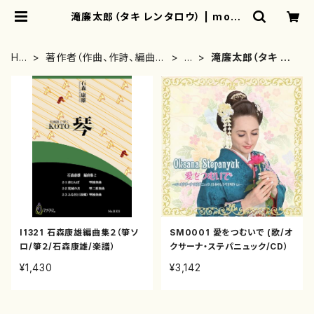
滝廉太郎（タキ レンタロウ） | moth
erearth
HO
著作者（作曲、作詩、編曲、
た
滝廉太郎（タキ レ
ME
著者）から探す
行
ンタロウ）
I1321 石森康雄編曲集２（箏ソ
SM0001 愛をつむいで (歌/オ
ロ/箏２/石森康雄/楽譜）
クサーナ・ステパニュック/CD）
¥1,430
¥3,142