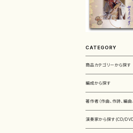
CATEGORY
商品カテゴリーから探す
楽譜
編成から探す
書籍
邦楽器
著作者（作曲、作詩、編曲
書籍
箏・琴（ソロ）
CD・DVD
合唱
あ行
演奏家から探す(CD/DV