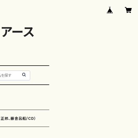
アース
）
屋正邦、藤舎呂船/CD）