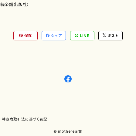
）演奏家
伝統楽譜出版社）
保存
シェア
LINE
ポスト
)
オルガン等）演奏家
譜）
唱・女声合唱）
ン（ピアノ）
、ギター等）演奏家
線楽譜）
シ）
ロ）
、クラリネット等）演奏家
譜出版社）
奏）
ョン、マリンバ等）演奏者
など）
ラ、吹奏楽)楽団
特定商取引法に基づく表記
)）
© motherearth
パーカッション）
ョウ）
特殊な楽器など）
ット、トロンボーン等）演奏家