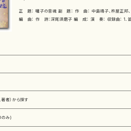
正 題： 囃子の音魂 副 題： 作 曲： 中島靖子、杵屋正邦、望月晴美、四世藤舎呂船
編 曲： 作 詩：深尾須磨子 編 成： 演 奏： 収録曲： 1．笛吹き女 作詞：深尾須磨
子／作曲：中島靖子 小鼓：望月晴美 唄：下野戸亜弓 箏：伊
子 尺八：善養寺惠介 笛： 松尾慧 2．太鼓の曲 作曲：杵屋正邦 太鼓：望月晴美 三絃Ｉ：
山本普乃 三絃II：上原潤之助 3．囃子の言霊 －Haya-sing－ 構成：望月晴美 囃子・
唱歌：望月晴美 笛： 鳳聲千晴 4．素囃子 猩々意想曲 作曲：四世藤舎呂船／笛作調：
二世藤舎名生 笛：藤舎理生 小鼓：藤舎千穂・堅田喜子 大鼓
美 唄：今藤政子 作曲年： 演奏時間： 録 音： 制 作： 販 売：ノーザンライツレコー
ド 枚 数：１枚組 備 考：
、著者）から探す
Dのみ)