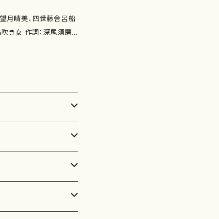
藤まなみ 十七絃：木田敦
：藤舎朱音 太鼓：望月晴