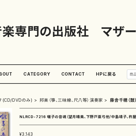
音楽専門の出版社 マザー
BOUT
CATEGORY
CONTACT
HPに戻る
(CD/DVDのみ)
邦楽（箏、三味線、尺八等）演奏家
藤舎千穂（鼓
NLRCD-7216 囃子の音魂（望月晴美、下野戸亜弓他/中島靖子、杵
¥3,143