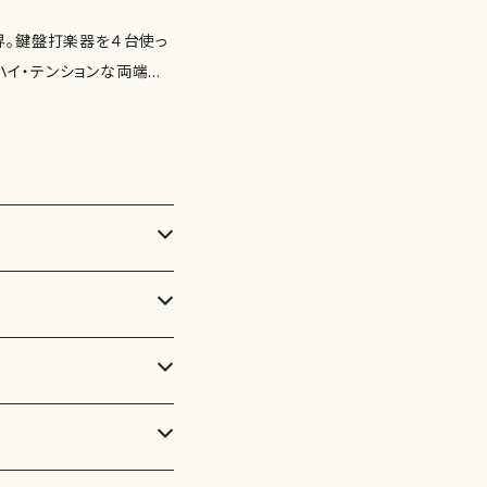
界。鍵盤打楽器を４台使っ
ハイ・テンションな両端楽
＞。天国的な美を湛えた
ラマチックな＜夢の回路
満ちた＜BULE＞の５作
 奏：銅銀久弥（チェロ）、
ッション・ミュージアム（パ
田美穂（ピアノ） 収録曲：
横山大司、小林巨明、村居
 5. ヴォカリーズ ／佐竹
穂 8-10. 女声合唱と
永曾重光 作曲年：
]2005.11.22 紀尾井ホ
15 紀尾井ホール 制 作：コジ