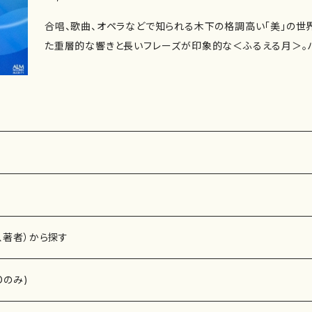
合唱、歌曲、オペラなどで知られる木下の格調高い「美」の世
た重層的な響きと長いフレーズが印象的な＜ふるえる月＞。
章と奥行き深い中間楽章の対比が見事な＜ねじれていく風景
＜ヴォカリーズ＞。ピアノ出身の木下ならではの技巧的でド
＞。女声と打楽器の多彩なサウンドが織りなす不思議な魅力に
品。 正 題： ふるえる月 副 題： 作 曲：木下牧子 編 曲： 作 詩： 編 成：チェ
ロ、クラリネット、パーカッション、ハープ、ソプラノ、ピアノ 演
武田忠善（クラリネット）、永曾重光（パーカッション）、パーカ
ーカッション）、早川りさこ（ハープ）、佐竹由美（ソプラノ）、柴
1. ふるえる月／パーカッション・ミュージアム〔西久保友広、
勲〕 2-4. ねじれていく風景 ／武田忠善、瀬川光子、柴田美穂
、著者）から探す
由美、早川りさこ、銅銀久弥、竹島悟史 6-7. 夢の回路 ／柴田美
パーカッションのためのBLUE／栗山文昭（指揮）女性合唱団「彩」、
Dのみ)
演奏時間：65'55" 録 音：[1-4]2006.9.15 埼玉芸術劇場 [5
ール [6-7] 2006.11.7 埼玉芸術劇場 [8-10] 2005.7.