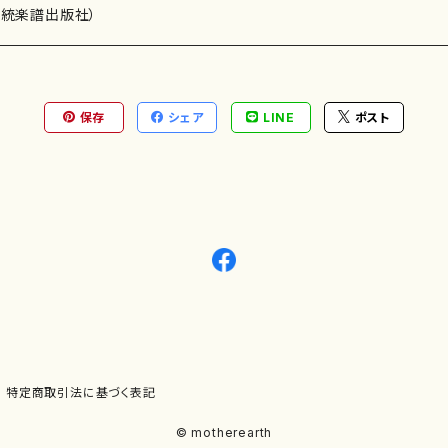
マ録音 販 売：コジマ録音 枚 数：１枚組 備 考：
）演奏家
伝統楽譜出版社）
保存
シェア
LINE
ポスト
)
オルガン等）演奏家
譜）
唱・女声合唱）
ン（ピアノ）
、ギター等）演奏家
線楽譜）
シ）
ロ）
、クラリネット等）演奏家
譜出版社）
奏）
ョン、マリンバ等）演奏者
など）
ラ、吹奏楽)楽団
特定商取引法に基づく表記
)）
© motherearth
パーカッション）
ョウ）
特殊な楽器など）
ット、トロンボーン等）演奏家