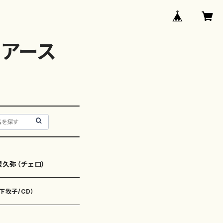
アース
銀久弥（チェロ）
下牧子/CD）