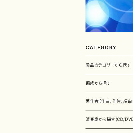
CATEGORY
商品カテゴリーから探す
楽譜
編成から探す
書籍
邦楽器
著作者（作曲、作詩、編曲
書籍
箏・琴（ソロ）
CD・DVD
合唱
あ行
演奏家から探す(CD/DV