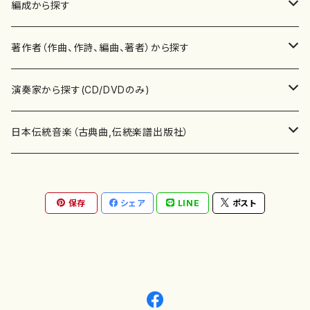
楽譜
編成から探す
書籍
邦楽器
著作者（作曲、作詩、編曲、著者）から探す
書籍
箏・琴（ソロ）
CD・DVD
合唱
あ行
演奏家から探す(CD/DVDのみ)
テキストブック
箏・琴（合奏）
混声合唱
青木省三(アオキ ショウゾウ)
チケット
歌・声
か行
邦楽（箏、三味線、尺八等）演奏家
日本伝統音楽（古典曲,伝統楽譜出版社）
事典
三味線（ソロ）
女声合唱
青島広志（アオシマ ヒロシ）
ソプラノ
梯郁夫(カケハシ イクオ)
アルメリア（箏）
雑誌
洋楽器（鍵盤楽器）
さ行
声楽家・合唱団・朗読等
地歌箏曲（箏古典楽譜）
保存
シェア
LINE
ポスト
詩集
三味線（合奏）
男声合唱
秋山健治(アキヤマ ケンジ）
アルト
蔭山滸山(カゲヤマ キョザン)
石川高（笙）
邦楽ジャーナル
ピアノ（ソロ）
斉藤松声(サイトウ ショウセイ)
應和惠子（声楽・ソプラノ）
宮城道雄（宮城宗家監修）
レコード
洋楽器（弦楽器）
た行
洋楽-鍵盤楽器（ピアノ、オルガン等）演奏家
地歌箏曲（三絃古典楽譜）
尺八（ソロ）
児童合唱
秋山邦晴(アキヤマ クニハル)
テノール
景山伸夫(カゲヤマ ノブオ)
伊藤まなみ（箏）
ピアノ（連弾）
斎藤武（サイトウ タケシ）
栗友会女声アンサンブル（合唱・女声合唱）
バイオリン（ソロ）
平良伊津美(タイラ イツミ)
マリーン・ファン・ニューケルケン（ピアノ）
宮城道雄（宮城宗家監修）
雑貨・アクセサリー
洋楽器（木管楽器）
な行
洋楽-弦楽器（バイオリン、ギター等）演奏家
長唄青柳楽譜（唄、三味線楽譜）
尺八（合奏）
朗読・語り
芥川也寸志（アクタガワ ヤスシ）
バリトン
葛西聖憲(カサイ マサノリ)
浦上恵子（箏）
ピアノ（合奏）
斎藤友子(サイトウ トモコ)
川口聖加（声楽・ソプラノ）
バイオリン（合奏）
田頭優子(タガシラ ユウコ)
赤城眞理（ピアノ）
フルート（ピッコロを含む）（ソロ）
内藤 明美(ナイトウ アケミ)
戸澤哲夫（バイオリン）
杵屋彌之介(青柳茂三）
用具
洋楽器（金管楽器）
は行
洋楽-木管楽器（フルート、クラリネット等）演奏家
尺八（古典楽譜、伝統楽譜出版社）