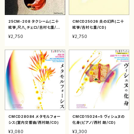
25CM-208 タクシーム(二十
CMCD25026 炎の幻声(二十
絃箏,尺八,チェロ/吉村七重/C
絃箏/吉村七重/CD)
D)
¥2,750
¥2,750
CMCD28084 メタモルフォー
CMCD15024~5 ヴィシュヌの
シス(室内交響曲/西村朗/CD)
化身(ピアノ/西村 朗/CD)
¥3,080
¥3,300