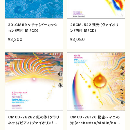
30-CM89 ケチャ（パーカッシ
28CM-522 残光（ヴァイオリ
ョン/西村 朗 /CD）
ン/西村 朗/CD）
¥3,300
¥3,080
CMCD-28282 虹の体（クラリ
CMCD-28126 秘密〜マニの
ネット/ピアノ/ヴァイオリン/西
光（orchestra/violin/har
村 朗/CD）
p/西村 朗/CD）