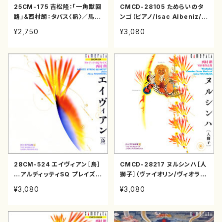
25CM-175 吉松隆：「一角獣回
CMCD-28105 ためらいのタ
路」&西村朗：タパス〈熱〉／馬込
ンゴ（ピアノ/Isac Albeniz/S
勇（オーケストラ/ファゴット/パ
amuel Barber/Akira Nish
¥2,750
¥3,080
ーカッション/吉松隆/西村朗/C
imura Nobuyasu Sakond
D）
a/CD）
28CM-524 エイヴィアン［鳥］
CMCD-28217 ヌルシンハ［人
…アルディッティSQ プレイズ
獅子］（ヴァイオリン/ヴィオラ /
西村 朗【西村 朗 作品集5】（ヴ
チェロ/西村朗/CD）
¥3,080
¥3,080
ァイオリン/ヴィオラ /チェロ/西
村朗/CD）