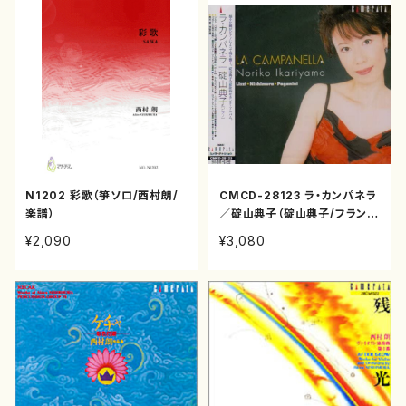
N1202 彩歌（箏ソロ/西村朗/
CMCD-28123 ラ・カンパネラ
楽譜）
／碇山典子（碇山典子/フラン
ツ・リスト、ニコロ・パガニーニ、
¥2,090
¥3,080
西村朗/CD）