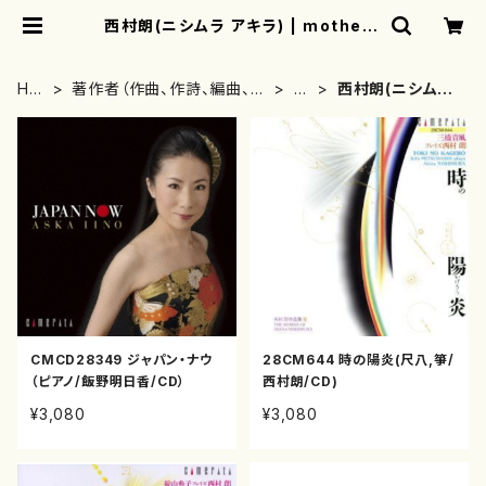
西村朗(ニシムラ アキラ) | mothere
arth
HO
著作者（作曲、作詩、編曲、著
な
西村朗(ニシムラ
ME
者）から探す
行
アキラ)
CMCD28349 ジャパン・ナウ
28CM644 時の陽炎(尺八,箏/
（ピアノ/飯野明日香/CD）
西村朗/CD)
¥3,080
¥3,080