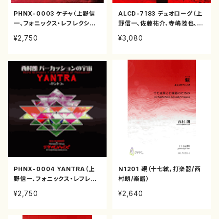
PHNX-0003 ケチャ（上野信
ALCD-7183 デュオローグ（上
一、フォニックス・レフレクショ
野信一、佐藤祐介、寺嶋陸也、石
ン/松下功、西村朗、新実徳英/C
井佑輔/西村朗他/CD）
¥2,750
¥3,080
D）
PHNX-0004 YANTRA（上
N1201 覡（十七絃，打楽器/西
野信一、フォニックス・レフレク
村朗/楽譜）
ション/西村朗/CD）
¥2,750
¥2,640