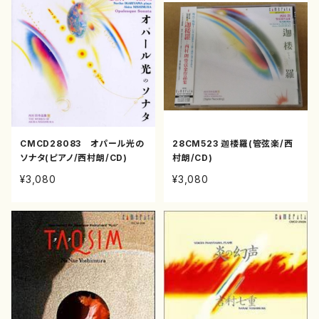
CMCD28083 オパール光の
28CM523 迦楼羅(管弦楽/西
ソナタ(ピアノ/西村朗/CD)
村朗/CD)
¥3,080
¥3,080