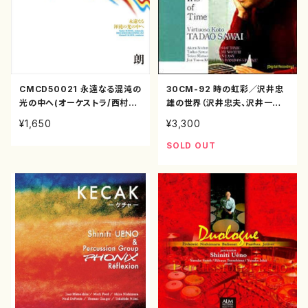
CMCD50021 永遠なる混沌の
30CM-92 時の虹彩／沢井忠
光の中へ(オーケストラ/西村
雄の世界（沢井忠夫、沢井一恵、
朗/CD)
沢井比河流/沢井忠夫、西村朗、
¥1,650
¥3,300
松村禎三、湯浅譲二/CD）
SOLD OUT