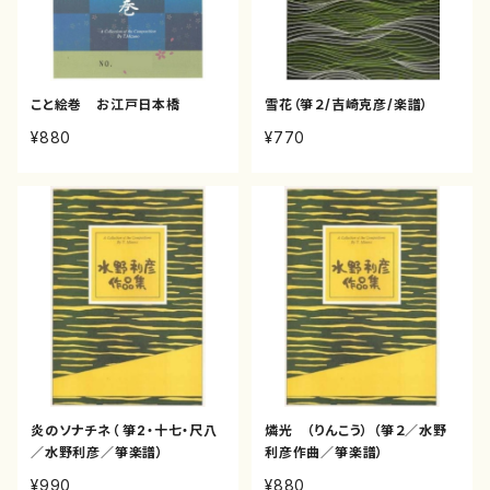
こと絵巻 お江戸日本橋
雪花（箏２/吉崎克彦/楽譜）
¥880
¥770
炎のソナチネ（ 箏2・十七・尺八
燐光 （りんこう） （箏２／水野
／水野利彦／箏楽譜）
利彦作曲／箏楽譜）
¥990
¥880