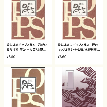
箏によるポップス集4 君がい
箏によるにポップス集3 涙の
るだけで(箏2・十七弦/水野利
キッス(箏2・十七弦/水野利彦・
彦・野村倫子編曲者 /箏縦譜)
野村倫子編曲/箏楽譜)
¥660
¥660