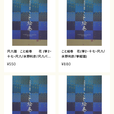
尺八譜 こと絵巻 花 (箏2・
こと絵巻 花(箏2・十七・尺八/
十七・尺八/水野利彦/尺八パー
水野利彦/箏縦譜)
ト譜)
¥550
¥880