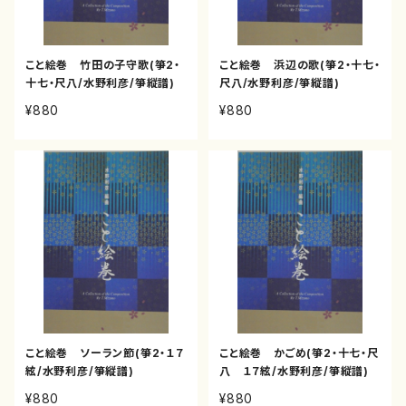
こと絵巻 竹田の子守歌(箏2・
こと絵巻 浜辺の歌(箏2・十七・
十七・尺八/水野利彦/箏縦譜)
尺八/水野利彦/箏縦譜)
¥880
¥880
こと絵巻 ソーラン節(箏2・１７
こと絵巻 かごめ(箏2・十七・尺
絃/水野利彦/箏縦譜)
八 １７絃/水野利彦/箏縦譜)
¥880
¥880