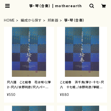
箏・琴（合奏） | motherearth
HOME
編成から探す
邦楽器
箏・琴（合奏）
尺八譜 こと絵巻 花は咲く(箏
こと絵巻 浜千鳥(箏2・十七・尺
2・尺八/水野利彦/尺八パート
八 十七絃、/水野利彦/箏縦譜
譜)
（全パート）五線譜付)
¥550
¥880