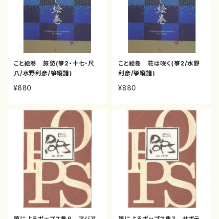
こと絵巻 旅愁(箏2・十七・尺
こと絵巻 花は咲く(箏2/水野
八/水野利彦/箏縦譜)
利彦/箏縦譜)
¥880
¥880
箏によるポップス集８ アジア
箏によるポップス集7 サボテ