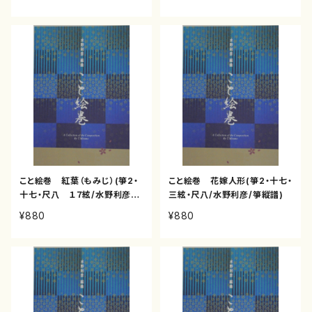
こと絵巻 紅葉（もみじ）(箏2・
こと絵巻 花嫁人形(箏2・十七・
十七・尺八 １７絃/水野利彦/
三絃・尺八/水野利彦/箏縦譜)
箏縦譜)
¥880
¥880