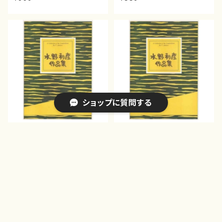
ショップに質問する
赤光の輪舞 （箏2・十七・尺八／
ことうた 追憶 （箏2・尺八／水
水野利彦作曲／箏楽譜）
野利彦作曲／箏楽譜）
¥990
¥880
キーワードから探す