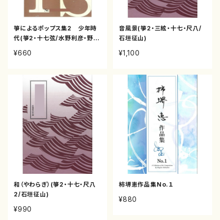
箏によるポップス集2 少年時
音風景(箏2・三絃・十七・尺八/
代(箏2・十七弦/水野利彦・野村
石垣征山)
倫子編曲/箏譜)
¥660
¥1,100
和（やわらぎ）(箏2・十七・尺八
柿堺恵作品集No.１
2/石垣征山)
¥880
¥990