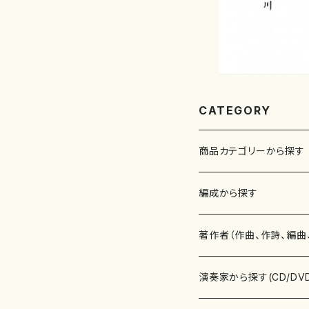
CATEGORY
商品カテゴリーから探す
楽譜
編成から探す
書籍
邦楽器
著作者（作曲、作詩、編曲
書籍
箏・琴（ソロ）
CD・DVD
合唱
あ行
演奏家から探す(CD/DV