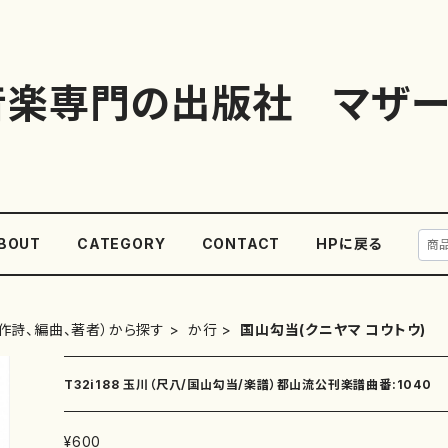
音楽専門の出版社 マザー
BOUT
CATEGORY
CONTACT
HPに戻る
作詩、編曲、著者）から探す
か行
国山勾当(クニヤマ コウトウ)
T32i188 玉川（尺八/国山勾当/楽譜）都山流公刊楽譜曲番:1040
¥600