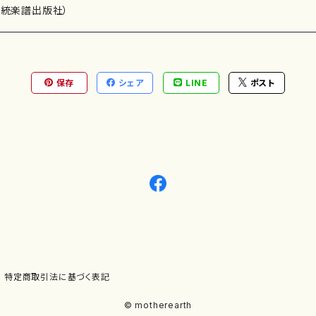
）演奏家
伝統楽譜出版社）
保存
シェア
LINE
ポスト
)
オルガン等）演奏家
譜）
唱・女声合唱）
ン（ピアノ）
、ギター等）演奏家
線楽譜）
シ）
ロ）
、クラリネット等）演奏家
譜出版社）
奏）
ョン、マリンバ等）演奏者
など）
ラ、吹奏楽)楽団
特定商取引法に基づく表記
)）
© motherearth
パーカッション）
ョウ）
特殊な楽器など）
ット、トロンボーン等）演奏家