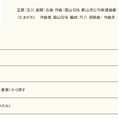
正題：玉川 副題：古曲 作曲：国山勾当 都山流公刊楽譜曲番:1040 詳細： 【古曲】玉川
（たまがわ） 作曲者 国山勾当 編成：尺八 収録曲： 作曲年 : 演奏時間： 委 嘱：
初 演： 別売CD： 添付CD：なし 出版社：都山流尺八楽会 ISMN ：979-0-6501
8-2 ISBN ： サイズ：B5 初版発行： 楽譜の種類：尺八/都山式譜
www.tozanryu.com
、著者）から探す
Dのみ)