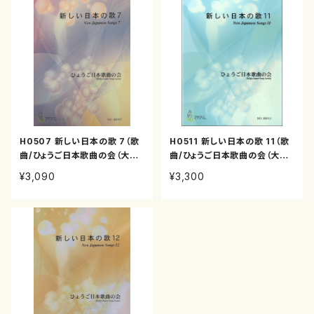
H0507 新しい日本の歌 7（歌
H0511 新しい日本の歌 11（歌
曲/ひょうご日本歌曲の会（大久
曲/ひょうご日本歌曲の会（大久
夏織、三善有希乃、神谷依香、山
夏織、三善有希乃、池田則彦、神
¥3,090
¥3,300
岸徹、白井淳子、丸尾喜久子、古
谷依香、南夏世、山岸徹、白井淳
瀬徳雄、中西覚、）/楽譜）
子、古瀬徳雄、下村正彦、高橋滋
子、中西覚、）/楽譜）