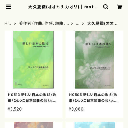
大久夏織(オオヒサ カオリ) | mothe
rearth
HO
著作者（作曲、作詩、編曲、
あ
大久夏織(オオヒ
ME
著者）から探す
行
サ カオリ)
H0513 新しい日本の歌13（歌
H0505 新しい日本の歌 5（歌
曲/ひょうご日本歌曲の会（大久
曲/ひょうご日本歌曲の会（大久
夏織、神谷依香、白井淳子、古瀬
夏織、三善有希乃、神谷依香、山
¥3,520
¥3,080
徳雄、高橋滋子、中西覚、三善有
岸徹、白井淳子、古瀬徳雄、高橋
希乃、南川弥生、山岸徹、澤田
正道、下村正彦、高橋滋子、中西
博）/楽譜）
覚、）/楽譜）