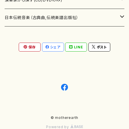
テキストブック
箏・琴（合奏）
混声合唱
青木省三(アオキ ショウゾウ)
チケット
歌・声
か行
邦楽（箏、三味線、尺八等）演奏家
日本伝統音楽（古典曲,伝統楽譜出版社）
事典
三味線（ソロ）
女声合唱
青島広志（アオシマ ヒロシ）
ソプラノ
梯郁夫(カケハシ イクオ)
アルメリア（箏）
雑誌
洋楽器（鍵盤楽器）
さ行
声楽家・合唱団・朗読等
地歌箏曲（箏古典楽譜）
保存
シェア
LINE
ポスト
詩集
三味線（合奏）
男声合唱
秋山健治(アキヤマ ケンジ）
アルト
蔭山滸山(カゲヤマ キョザン)
石川高（笙）
邦楽ジャーナル
ピアノ（ソロ）
斉藤松声(サイトウ ショウセイ)
應和惠子（声楽・ソプラノ）
宮城道雄（宮城宗家監修）
レコード
洋楽器（弦楽器）
た行
洋楽-鍵盤楽器（ピアノ、オルガン等）演奏家
地歌箏曲（三絃古典楽譜）
尺八（ソロ）
児童合唱
秋山邦晴(アキヤマ クニハル)
テノール
景山伸夫(カゲヤマ ノブオ)
伊藤まなみ（箏）
ピアノ（連弾）
斎藤武（サイトウ タケシ）
栗友会女声アンサンブル（合唱・女声合唱）
バイオリン（ソロ）
平良伊津美(タイラ イツミ)
マリーン・ファン・ニューケルケン（ピアノ）
宮城道雄（宮城宗家監修）
雑貨・アクセサリー
洋楽器（木管楽器）
な行
洋楽-弦楽器（バイオリン、ギター等）演奏家
長唄青柳楽譜（唄、三味線楽譜）
尺八（合奏）
朗読・語り
芥川也寸志（アクタガワ ヤスシ）
バリトン
葛西聖憲(カサイ マサノリ)
浦上恵子（箏）
ピアノ（合奏）
斎藤友子(サイトウ トモコ)
川口聖加（声楽・ソプラノ）
バイオリン（合奏）
田頭優子(タガシラ ユウコ)
赤城眞理（ピアノ）
フルート（ピッコロを含む）（ソロ）
内藤 明美(ナイトウ アケミ)
戸澤哲夫（バイオリン）
杵屋彌之介(青柳茂三）
用具
洋楽器（金管楽器）
は行
洋楽-木管楽器（フルート、クラリネット等）演奏家
尺八（古典楽譜、伝統楽譜出版社）
邦楽大合奏
歌曲
芦垣美穂(アシガキ ミホ)
バス
片桐朋子(カタギリ トモコ)
小笠原夏美（箏）
オルガン
佐伯圭子(サエキ ケイコ)
平野忠彦（声楽・バリトン）
ビオラ
高野喜長(タカノ キチョウ)
青柳晋（ピアノ）
フルート（ピッコロを含む）（合奏）
永井薫(ナガイ カオル）
工藤真菜（バイオリン）
トランペット
萩原正吟(ハギワラ セイギン)
河村利夫（サクソフォン）
都山楽会楽譜
洋楽器（打楽器）
ま行
洋楽-打楽器（パーカッション、マリンバ等）演奏者
篠笛
ドロシー・アシュビー
その他（声域を指定しない歌など）
かただときこ(カタダ トキコ）
大久保智子（箏）
アコーディオン
坂井情二(サカイ ジョウジ)
河内紀恵（声楽・ソプラノ）
© motherearth
チェロ
高野検校(タカノ ケンギョウ)
伊沢長俊（オルガン）
クラリネット
永井ますみ(ナガイ マスミ）
松本克己（バイオリン）
ホルン
朴守賢(パク スヒョン)
板倉稔（クラリネット）
石垣 征山
マリンバ
セルドン・マイヤーズ
上野信一（パーカッション）
洋楽器（大編成）
や行
洋楽-大編成(オーケストラ、吹奏楽)楽団
Powered by