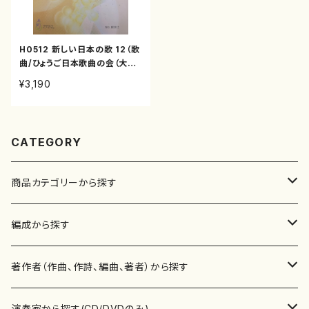
H0512 新しい日本の歌 12（歌
曲/ひょうご日本歌曲の会（大久
夏織、池田則彦、神谷依香、南夏
¥3,190
世、白井淳子、古瀬徳雄、下村正
彦、高橋滋子、中西覚、）/楽譜）
CATEGORY
商品カテゴリーから探す
楽譜
編成から探す
書籍
邦楽器
著作者（作曲、作詩、編曲、著者）から探す
書籍
箏・琴（ソロ）
CD・DVD
合唱
あ行
演奏家から探す(CD/DVDのみ)