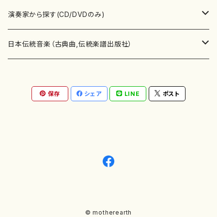
書籍
箏・琴（ソロ）
CD・DVD
合唱
あ行
演奏家から探す(CD/DVDのみ)
テキストブック
箏・琴（合奏）
混声合唱
青木省三(アオキ ショウゾウ)
チケット
歌・声
か行
邦楽（箏、三味線、尺八等）演奏家
日本伝統音楽（古典曲,伝統楽譜出版社）
事典
三味線（ソロ）
女声合唱
青島広志（アオシマ ヒロシ）
ソプラノ
梯郁夫(カケハシ イクオ)
アルメリア（箏）
雑誌
洋楽器（鍵盤楽器）
さ行
声楽家・合唱団・朗読等
地歌箏曲（箏古典楽譜）
保存
シェア
LINE
ポスト
詩集
三味線（合奏）
男声合唱
秋山健治(アキヤマ ケンジ）
アルト
蔭山滸山(カゲヤマ キョザン)
石川高（笙）
邦楽ジャーナル
ピアノ（ソロ）
斉藤松声(サイトウ ショウセイ)
應和惠子（声楽・ソプラノ）
宮城道雄（宮城宗家監修）
レコード
洋楽器（弦楽器）
た行
洋楽-鍵盤楽器（ピアノ、オルガン等）演奏家
地歌箏曲（三絃古典楽譜）
尺八（ソロ）
児童合唱
秋山邦晴(アキヤマ クニハル)
テノール
景山伸夫(カゲヤマ ノブオ)
伊藤まなみ（箏）
ピアノ（連弾）
斎藤武（サイトウ タケシ）
栗友会女声アンサンブル（合唱・女声合唱）
バイオリン（ソロ）
平良伊津美(タイラ イツミ)
マリーン・ファン・ニューケルケン（ピアノ）
宮城道雄（宮城宗家監修）
雑貨・アクセサリー
洋楽器（木管楽器）
な行
洋楽-弦楽器（バイオリン、ギター等）演奏家
長唄青柳楽譜（唄、三味線楽譜）
尺八（合奏）
朗読・語り
芥川也寸志（アクタガワ ヤスシ）
バリトン
葛西聖憲(カサイ マサノリ)
浦上恵子（箏）
ピアノ（合奏）
斎藤友子(サイトウ トモコ)
川口聖加（声楽・ソプラノ）
バイオリン（合奏）
田頭優子(タガシラ ユウコ)
赤城眞理（ピアノ）
フルート（ピッコロを含む）（ソロ）
内藤 明美(ナイトウ アケミ)
戸澤哲夫（バイオリン）
杵屋彌之介(青柳茂三）
用具
洋楽器（金管楽器）
は行
洋楽-木管楽器（フルート、クラリネット等）演奏家
尺八（古典楽譜、伝統楽譜出版社）
邦楽大合奏
歌曲
芦垣美穂(アシガキ ミホ)
バス
片桐朋子(カタギリ トモコ)
小笠原夏美（箏）
オルガン
佐伯圭子(サエキ ケイコ)
平野忠彦（声楽・バリトン）
ビオラ
高野喜長(タカノ キチョウ)
青柳晋（ピアノ）
フルート（ピッコロを含む）（合奏）
永井薫(ナガイ カオル）
工藤真菜（バイオリン）
トランペット
萩原正吟(ハギワラ セイギン)
河村利夫（サクソフォン）
都山楽会楽譜
洋楽器（打楽器）
ま行
洋楽-打楽器（パーカッション、マリンバ等）演奏者
篠笛
ドロシー・アシュビー
その他（声域を指定しない歌など）
かただときこ(カタダ トキコ）
大久保智子（箏）
アコーディオン
坂井情二(サカイ ジョウジ)
河内紀恵（声楽・ソプラノ）
© motherearth
チェロ
高野検校(タカノ ケンギョウ)
伊沢長俊（オルガン）
クラリネット
永井ますみ(ナガイ マスミ）
松本克己（バイオリン）