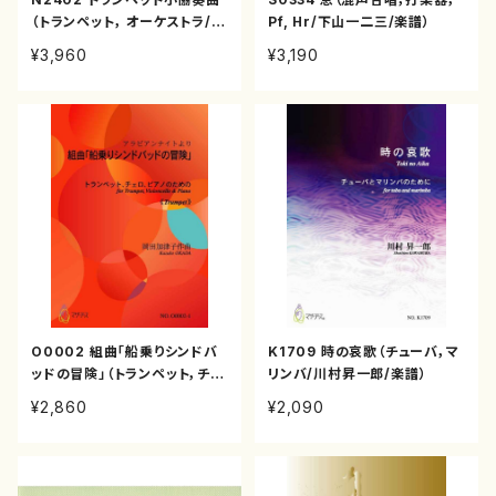
（トランペット， オーケストラ/中
Pf, Hr/下山一二三/楽譜）
島克磨/楽譜）
¥3,960
¥3,190
O0002 組曲「船乗りシンドバ
K1709 時の哀歌（チューバ，マ
ッドの冒険」（トランペット，チェ
リンバ/川村昇一郎/楽譜）
ロ， ピアノ/岡田加津子/楽譜）
¥2,860
¥2,090