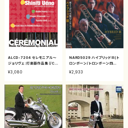
ALCD-7204 セレモニアル～
NARD5029 ハイブリッドⅢ(ト
ジョリヴェ:打楽器作品集（/C
ロンボーン/トロンボーン四重
D）
奏団/CD)
¥3,080
¥2,933