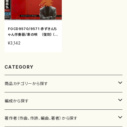
FOCD9570/9571 赤ずきんち
ゃん伴奏器/東の唄 （復刻）（メ
ゾソプラノ、ピアノ、ハープ、クラ
¥3,142
リネット、ホルン、ファゴット、ヴ
ィオラ、チェンバロ、/三輪眞弘/
CD）
CATEGORY
商品カテゴリーから探す
楽譜
編成から探す
書籍
邦楽器
著作者（作曲、作詩、編曲、著者）から探す