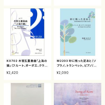
ト,ギター,打楽器,箏/本間雅夫/
CD)
K0702 木管五重奏曲「上海の
M2203 砂に残った足あと（ソ
猫」（フルート、オーボエ、クラリ
プラノ，トランペット，ピアノ/松
ネット、ホルン、バスーン/近藤浩
岡みち子/楽譜）
¥2,420
¥2,090
平/楽譜）