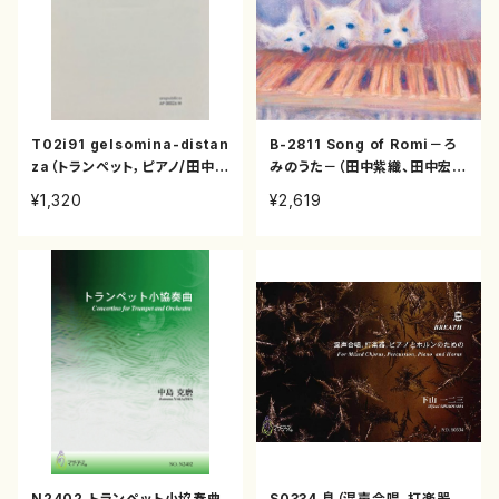
T02i91 gelsomina-distan
B-2811 Song of Romi－ろ
za（トランペット，ピアノ/田中吉
みのうた－（田中紫織、田中宏史
史/楽譜）
他/田中紫織、ジュリー・スペン
¥1,320
¥2,619
サー他/CD）
N2402 トランペット小協奏曲
S0334 息（混声合唱，打楽器，