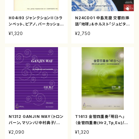
H04i93 ジャンクションII（トラ
N24CD01 中島克磨 交響的挿
ンペット、ピアノ、パーカッショ
話「地球」&ホルスト「ジュピタ
ン/本間雅夫/楽譜）
ー」（ピアノ編曲版）（オーケスト
¥1,320
¥2,750
ラ/トランペット/ピアノ/中島 克
磨/CD）
N1312 GANJIN WAY（トロン
T1613 金管四重奏「明日へ」
バーン，マリンバ/中村典子/楽
（金管四重奏(Hr2,Tp,Eu)/谷
譜）
中 優/楽譜）
¥2,090
¥1,320