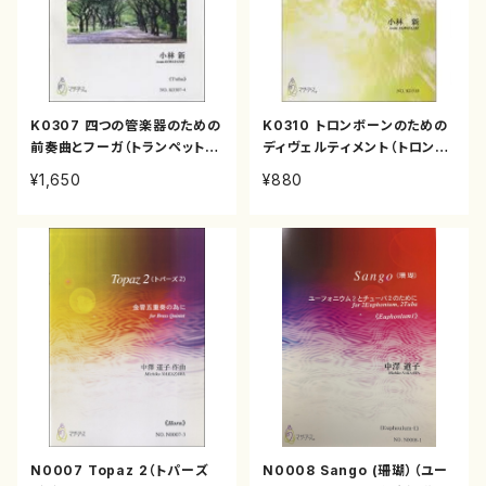
K0307 四つの管楽器のための
K0310 トロンボーンのための
前奏曲とフーガ（トランペット，
ディヴェルティメント（トロンボ
ホルン，トロンボーン，チューバ/
ーンソロ/小林 新/楽譜）
¥1,650
¥880
小林 新/楽譜）
N0007 Topaz 2（トパーズ
N0008 Sango (珊瑚）（ユー