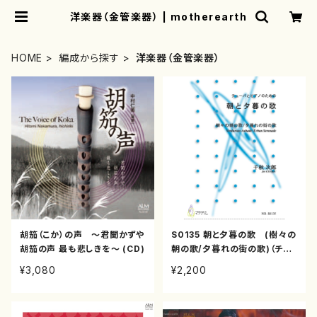
洋楽器（金管楽器） | motherearth
HOME
編成から探す
洋楽器（金管楽器）
胡笳（こか）の声 ～君聞かずや
S0135 朝と夕暮の歌 (樹々の
胡笳の声 最も悲しきを～ (CD)
朝の歌/夕暮れの街の歌)（チュ
ーバ，ピアノ/千秋次郎/楽譜）
¥3,080
¥2,200