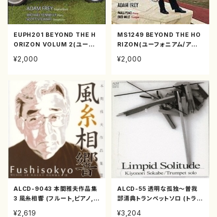
EUPH201 BEYOND THE H
MS1249 BEYOND THE HO
ORIZON VOLUM 2(ユーフォ
RIZON(ユーフォニアム/アダ
ニアム/アダム・フライ/CD)
ム・フライ/CD)
¥2,000
¥2,000
ALCD-9043 本間雅夫作品集
ALCD-55 透明な孤独～曽我
3 風糸相響 (フルート,ピアノ,ハ
部清典トランペットソロ (トラン
ープ,メゾ・ソプラノ,トランペッ
ペット/曽我部清典/CD)
¥2,619
¥3,204