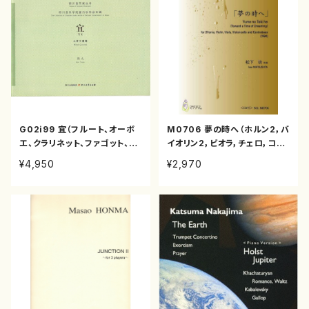
G02i99 宜（フルート、オーボ
M0706 夢の時へ（ホルン2，バ
エ、クラリネット、ファゴット、ホ
イオリン2，ビオラ，チェロ，コン
ルン/郭元/楽譜）
トラバス/松下功/楽譜）
¥4,950
¥2,970