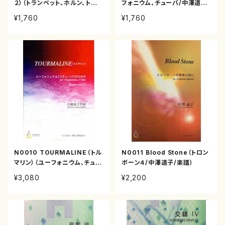
２）（トランペット、ホルン、トロン
フォニウム、チューバ/中澤道子/
ボーン、チューバ/中澤道子/楽
楽譜）
¥1,760
¥1,760
譜）
N0010 TOURMALINE（トル
N0011 Blood Stone（トロン
マリン）（ユーフォニウム、チュー
ボーン４/中澤道子/楽譜）
バ/中澤道子/楽譜）
¥3,080
¥2,200