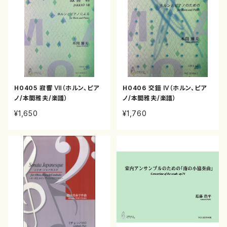
H0405 寂響 Ⅶ（ホルン、ピア
H0406 交錯 Ⅳ（ホルン、ピア
ノ/本間雅夫/楽譜）
ノ/本間雅夫/楽譜）
¥1,650
¥1,760