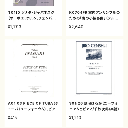
T0110 ソナタ・ジャパネスク
K0704FR 室内アンサンブルの
（オーボエ、ホルン、チェンバロ/
ための「南の小協奏曲」（フルー
徳山美奈子/楽譜）
ト，オーボエ，B♭クラリネット，
¥1,793
¥2,640
バスーン，ホルン，トランペット，
打楽器，ピアノ，ヴァイオリン，チ
ェロ/近藤浩平/楽譜）
A01i03 PIECE OF TUBA（チ
S01i26 銀河はるか（ユーフォ
ューバ（ユーフォニウム）、ピア
ニアムとピアノ/千秋次郎/楽譜）
ノ/稲垣卓三/楽譜）
¥415
¥1,210