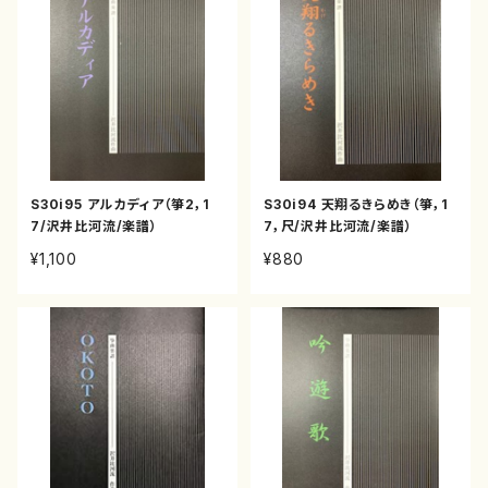
S30i95 アルカディア（箏2，1
S30i94 天翔るきらめき（箏，1
7/沢井比河流/楽譜）
7，尺/沢井比河流/楽譜）
¥1,100
¥880