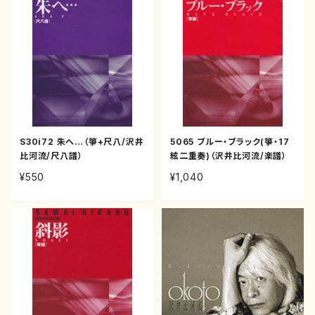
S30i72 朱へ…（箏+尺八/沢井
5065 ブルー・ブラック(箏・17
比河流/尺八譜）
絃二重奏)（沢井比河流/楽譜）
¥550
¥1,040