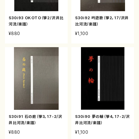
S30i93 ＯＫＯＴＯ（箏2/沢井比
S30i92 吟遊歌（箏2，17/沢井
河流/楽譜）
比河流/楽譜）
¥880
¥1,100
S30i91 石の庭（箏3，17-2/沢
S30i90 夢の輪（箏4，17-2/沢
井比河流/楽譜）
井比河流/楽譜）
¥880
¥1,100