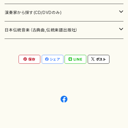
書籍
箏・琴（ソロ）
CD・DVD
合唱
あ行
演奏家から探す(CD/DVDのみ)
テキストブック
箏・琴（合奏）
混声合唱
青木省三(アオキ ショウゾウ)
チケット
歌・声
か行
邦楽（箏、三味線、尺八等）演奏家
日本伝統音楽（古典曲,伝統楽譜出版社）
事典
三味線（ソロ）
女声合唱
青島広志（アオシマ ヒロシ）
ソプラノ
梯郁夫(カケハシ イクオ)
アルメリア（箏）
雑誌
洋楽器（鍵盤楽器）
さ行
声楽家・合唱団・朗読等
地歌箏曲（箏古典楽譜）
保存
シェア
LINE
ポスト
詩集
三味線（合奏）
男声合唱
秋山健治(アキヤマ ケンジ）
アルト
蔭山滸山(カゲヤマ キョザン)
石川高（笙）
邦楽ジャーナル
ピアノ（ソロ）
斉藤松声(サイトウ ショウセイ)
應和惠子（声楽・ソプラノ）
宮城道雄（宮城宗家監修）
レコード
洋楽器（弦楽器）
た行
洋楽-鍵盤楽器（ピアノ、オルガン等）演奏家
地歌箏曲（三絃古典楽譜）
尺八（ソロ）
児童合唱
秋山邦晴(アキヤマ クニハル)
テノール
景山伸夫(カゲヤマ ノブオ)
伊藤まなみ（箏）
ピアノ（連弾）
斎藤武（サイトウ タケシ）
栗友会女声アンサンブル（合唱・女声合唱）
バイオリン（ソロ）
平良伊津美(タイラ イツミ)
マリーン・ファン・ニューケルケン（ピアノ）
宮城道雄（宮城宗家監修）
雑貨・アクセサリー
洋楽器（木管楽器）
な行
洋楽-弦楽器（バイオリン、ギター等）演奏家
長唄青柳楽譜（唄、三味線楽譜）
尺八（合奏）
朗読・語り
芥川也寸志（アクタガワ ヤスシ）
バリトン
葛西聖憲(カサイ マサノリ)
浦上恵子（箏）
ピアノ（合奏）
斎藤友子(サイトウ トモコ)
川口聖加（声楽・ソプラノ）
バイオリン（合奏）
田頭優子(タガシラ ユウコ)
赤城眞理（ピアノ）
フルート（ピッコロを含む）（ソロ）
内藤 明美(ナイトウ アケミ)
戸澤哲夫（バイオリン）
杵屋彌之介(青柳茂三）
用具
洋楽器（金管楽器）
は行
洋楽-木管楽器（フルート、クラリネット等）演奏家
尺八（古典楽譜、伝統楽譜出版社）
邦楽大合奏
歌曲
芦垣美穂(アシガキ ミホ)
バス
片桐朋子(カタギリ トモコ)
小笠原夏美（箏）
オルガン
佐伯圭子(サエキ ケイコ)
平野忠彦（声楽・バリトン）
ビオラ
高野喜長(タカノ キチョウ)
青柳晋（ピアノ）
フルート（ピッコロを含む）（合奏）
永井薫(ナガイ カオル）
工藤真菜（バイオリン）
トランペット
萩原正吟(ハギワラ セイギン)
河村利夫（サクソフォン）
都山楽会楽譜
洋楽器（打楽器）
ま行
洋楽-打楽器（パーカッション、マリンバ等）演奏者
篠笛
ドロシー・アシュビー
その他（声域を指定しない歌など）
かただときこ(カタダ トキコ）
大久保智子（箏）