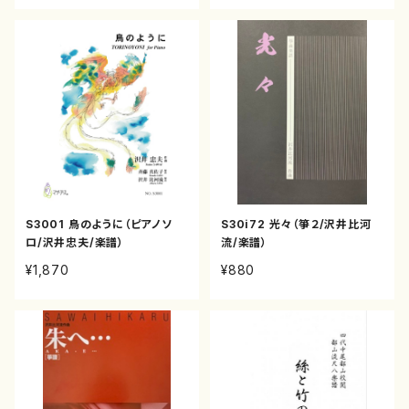
S3001 鳥のように（ピアノソ
S30i72 光々（箏２/沢井比河
ロ/沢井忠夫/楽譜）
流/楽譜）
¥1,870
¥880