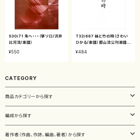
S30i71 朱へ・・・（箏ソロ/沢井
T32i667 絲と竹の時（さわい
比河流/楽譜）
ひかる/楽譜）都山流公刊楽譜曲
番:2385
¥550
¥484
CATEGORY
商品カテゴリーから探す
楽譜
編成から探す
書籍
邦楽器
著作者（作曲、作詩、編曲、著者）から探す