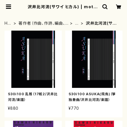
沢井比河流(サワイ ヒカル) | mothe
rearth
HO
著作者（作曲、作詩、編曲、
さ
沢井比河流(サワ
ME
著者）から探す
行
イ ヒカル)
S30i100 乱雅（17絃2/沢井比
S30i100 ASUKA(飛鳥)（箏
河流/楽譜）
独奏曲/沢井比河流/楽譜）
¥880
¥770