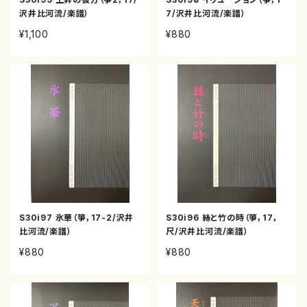
沢井比河流/楽譜）
7/沢井比河流/楽譜）
¥1,100
¥880
S30i97 氷華（箏，17-2/沢井
S30i96 絲と竹の時（箏，17，
比河流/楽譜）
尺/沢井比河流/楽譜）
¥880
¥880