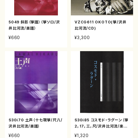
5049 斜影（箏譜）（箏ソロ/沢
VZCG611 OKOTO(箏/沢井
井比河流/楽譜）
比河流/CD)
¥660
¥3,300
S30i70 土声（十七現箏/尺八/
S30i85 コスモド・ラグーン（箏
沢井比河流/楽譜）
2，17，三，尺/沢井比河流/楽
譜）
¥660
¥1,320