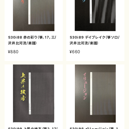
S30i88 赤の彩り（箏，17，三/
S30i89 デイブレイク（箏ソロ/
沢井比河流/楽譜）
沢井比河流/楽譜）
¥880
¥660
S30i99 上昇の彼方（箏2，17/
S30i98 イリュージョン（箏，1