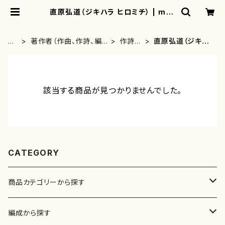
直原弘道（ジキハラ ヒロミチ） | mot
herearth
H
著作者（作曲、作詩、編
作詩
直原弘道（ジキハ
O
曲、著者）から探す
者・著
ラ ヒロミチ）
ME
者
該当する商品が見つかりませんでした。
CATEGORY
商品カテゴリーから探す
楽譜
編成から探す