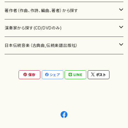
書籍
邦楽器
著作者（作曲、作詩、編曲、著者）から探す
書籍
箏・琴（ソロ）
CD・DVD
合唱
あ行
演奏家から探す(CD/DVDのみ)
テキストブック
箏・琴（合奏）
混声合唱
青木省三(アオキ ショウゾウ)
チケット
歌・声
か行
邦楽（箏、三味線、尺八等）演奏家
日本伝統音楽（古典曲,伝統楽譜出版社）
事典
三味線（ソロ）
女声合唱
青島広志（アオシマ ヒロシ）
ソプラノ
梯郁夫(カケハシ イクオ)
アルメリア（箏）
雑誌
洋楽器（鍵盤楽器）
さ行
声楽家・合唱団・朗読等
地歌箏曲（箏古典楽譜）
保存
シェア
LINE
ポスト
詩集
三味線（合奏）
男声合唱
秋山健治(アキヤマ ケンジ）
アルト
蔭山滸山(カゲヤマ キョザン)
石川高（笙）
邦楽ジャーナル
ピアノ（ソロ）
斉藤松声(サイトウ ショウセイ)
應和惠子（声楽・ソプラノ）
宮城道雄（宮城宗家監修）
レコード
洋楽器（弦楽器）
た行
洋楽-鍵盤楽器（ピアノ、オルガン等）演奏家
地歌箏曲（三絃古典楽譜）
尺八（ソロ）
児童合唱
秋山邦晴(アキヤマ クニハル)
テノール
景山伸夫(カゲヤマ ノブオ)
伊藤まなみ（箏）
ピアノ（連弾）
斎藤武（サイトウ タケシ）
栗友会女声アンサンブル（合唱・女声合唱）
バイオリン（ソロ）
平良伊津美(タイラ イツミ)
マリーン・ファン・ニューケルケン（ピアノ）
宮城道雄（宮城宗家監修）
雑貨・アクセサリー
洋楽器（木管楽器）
な行
洋楽-弦楽器（バイオリン、ギター等）演奏家
長唄青柳楽譜（唄、三味線楽譜）
尺八（合奏）
朗読・語り
芥川也寸志（アクタガワ ヤスシ）
バリトン
葛西聖憲(カサイ マサノリ)
浦上恵子（箏）
ピアノ（合奏）
斎藤友子(サイトウ トモコ)
川口聖加（声楽・ソプラノ）
バイオリン（合奏）
田頭優子(タガシラ ユウコ)
赤城眞理（ピアノ）
フルート（ピッコロを含む）（ソロ）
内藤 明美(ナイトウ アケミ)
戸澤哲夫（バイオリン）
杵屋彌之介(青柳茂三）
用具
洋楽器（金管楽器）
は行
洋楽-木管楽器（フルート、クラリネット等）演奏家
尺八（古典楽譜、伝統楽譜出版社）
邦楽大合奏
歌曲
芦垣美穂(アシガキ ミホ)
バス
片桐朋子(カタギリ トモコ)
小笠原夏美（箏）
オルガン
佐伯圭子(サエキ ケイコ)
平野忠彦（声楽・バリトン）