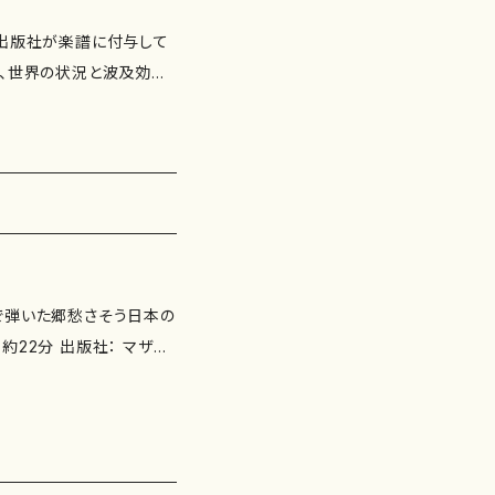
曲家・出版社が楽譜に付与して
要、世界の状況と波及効果）
.11.1(ISBN：978-
4-8) 出版：マザー