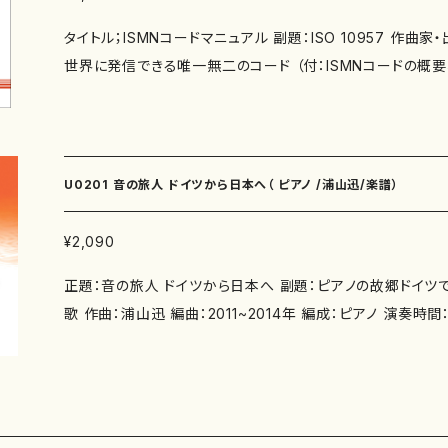
タイトル；ISMNコードマニュアル 副題：ISO 10957 作
世界に発信できる唯一無二のコード （付：ISMNコードの概
翻訳者・著者：森洋久，浦山迅，岩本京子 サイズ：B5 初版発行：2021
4-908384-34-9) 3版発行：2026.2.1 (ISBN:978-4-908384-4
アース
U0201 音の旅人 ドイツから日本へ（ ピアノ /浦山迅/楽譜）
¥2,090
正題：音の旅人 ドイツから日本へ 副題：ピアノの故郷ドイツで弾いた郷愁さそう日本の
歌 作曲：浦山迅 編曲：2011~2014年 編成：ピアノ 演奏時間：約22分 出版社： マザー
アース ISMN ：979-0-65003-158-5 サイズ： W22xH29.7 初版発行：2014年8月1
日 楽譜の種類：スコア