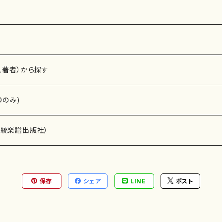
、著者）から探す
Dのみ)
）演奏家
伝統楽譜出版社）
保存
シェア
LINE
ポスト
)
オルガン等）演奏家
譜）
唱・女声合唱）
ン（ピアノ）
、ギター等）演奏家
線楽譜）