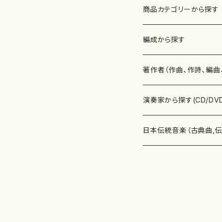
商品カテゴリーから探す
楽譜
編成から探す
書籍
邦楽器
著作者（作曲、作詩、編曲
書籍
箏・琴（ソロ）
CD・DVD
合唱
あ行
演奏家から探す(CD/DV
テキストブック
箏・琴（合奏）
混声合唱
青木省三(アオキ ショウゾウ)
チケット
歌・声
か行
邦楽（箏、三味線、尺八等
日本伝統音楽（古典曲,
事典
三味線（ソロ）
女声合唱
青島広志（アオシマ ヒロシ）
ソプラノ
梯郁夫(カケハシ イクオ)
アルメリア（箏）
雑誌
洋楽器（鍵盤楽器）
さ行
声楽家・合唱団・朗読等
地歌箏曲（箏古典楽譜）
詩集
三味線（合奏）
男声合唱
秋山健治(アキヤマ ケンジ）
アルト
蔭山滸山(カゲヤマ キョザン)
石川高（笙）
邦楽ジャーナル
ピアノ（ソロ）
斉藤松声(サイトウ ショウセイ
應和惠子（声楽・ソプラノ）
宮城道雄（宮城宗家監修）
レコード
洋楽器（弦楽器）
た行
洋楽-鍵盤楽器（ピアノ、
地歌箏曲（三絃古典楽
尺八（ソロ）
児童合唱
秋山邦晴(アキヤマ クニハル)
テノール
景山伸夫(カゲヤマ ノブオ)
伊藤まなみ（箏）
ピアノ（連弾）
斎藤武（サイトウ タケシ）
栗友会女声アンサンブル（合
バイオリン（ソロ）
平良伊津美(タイラ イツミ)
マリーン・ファン・ニューケルケ
宮城道雄（宮城宗家監修）
雑貨・アクセサリー
洋楽器（木管楽器）
な行
洋楽-弦楽器（バイオリン
長唄青柳楽譜（唄、三味