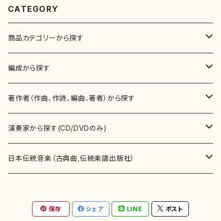
CATEGORY
商品カテゴリーから探す
楽譜
編成から探す
書籍
邦楽器
著作者（作曲、作詩、編曲、著者）から探す
書籍
箏・琴（ソロ）
CD・DVD
合唱
あ行
演奏家から探す(CD/DVDのみ)
テキストブック
箏・琴（合奏）
混声合唱
青木省三(アオキ ショウゾウ)
チケット
歌・声
か行
邦楽（箏、三味線、尺八等）演奏家
日本伝統音楽（古典曲,伝統楽譜出版社）
事典
三味線（ソロ）
女声合唱
青島広志（アオシマ ヒロシ）
ソプラノ
梯郁夫(カケハシ イクオ)
アルメリア（箏）
雑誌
洋楽器（鍵盤楽器）
さ行
声楽家・合唱団・朗読等
地歌箏曲（箏古典楽譜）
保存
シェア
LINE
ポスト
詩集
三味線（合奏）
男声合唱
秋山健治(アキヤマ ケンジ）
アルト
蔭山滸山(カゲヤマ キョザン)
石川高（笙）
邦楽ジャーナル
ピアノ（ソロ）
斉藤松声(サイトウ ショウセイ)
應和惠子（声楽・ソプラノ）
宮城道雄（宮城宗家監修）
レコード
洋楽器（弦楽器）
た行
洋楽-鍵盤楽器（ピアノ、オルガン等）演奏家
地歌箏曲（三絃古典楽譜）