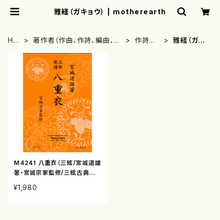
雅経（ガキョウ） | motherearth
HO
著作者（作曲、作詩、編曲、著
作詩者・
雅経（ガキ
ME
者）から探す
著者
ョウ）
M4241 八重衣（三絃/宮城道雄
著・宮城宗家監修/三絃古典楽
譜）
¥1,980