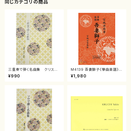
同じカテゴリの商品
三重奏で弾く名曲集 クリスマ
M4139 吾妻獅子《箏曲楽譜》
スメドレー( 箏2/大平光美 編
（箏/宮城道雄著・宮城宗家監修/
¥990
¥1,980
曲/楽譜）
箏曲古典楽譜）