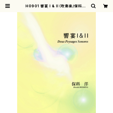
H0901 響宴 I & II（吹奏楽/保科洋/
楽譜） | motherearth