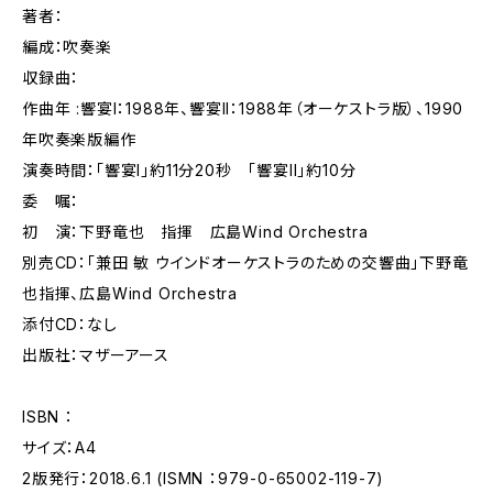
著者：
編成：吹奏楽
収録曲：
作曲年 :響宴I：1988年、響宴II：1988年（オーケストラ版）、1990
年吹奏楽版編作
演奏時間：「響宴I」約11分20秒 「響宴II」約10分
委 嘱：
初 演：下野竜也 指揮 広島Wind Orchestra
別売CD：「兼田 敏 ウインドオーケストラのための交響曲」下野竜
也指揮、広島Wind Orchestra
添付CD：なし
出版社：マザーアース
ISBN ：
サイズ：A4
2版発行：2018.6.1 (ISMN ：979-0-65002-119-7)