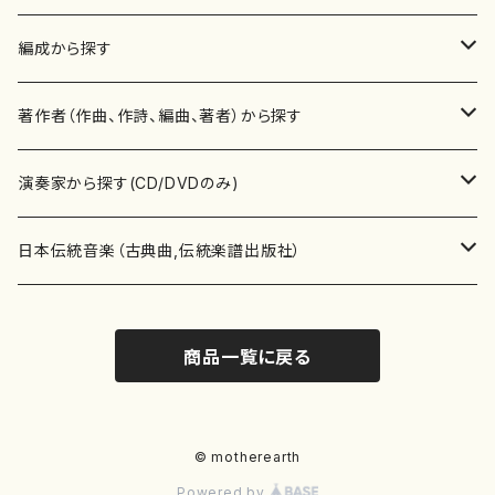
楽譜
編成から探す
書籍
邦楽器
著作者（作曲、作詩、編曲、著者）から探す
書籍
箏・琴（ソロ）
CD・DVD
合唱
あ行
演奏家から探す(CD/DVDのみ)
テキストブック
箏・琴（合奏）
混声合唱
青木省三(アオキ ショウゾウ)
チケット
歌・声
か行
邦楽（箏、三味線、尺八等）演奏家
日本伝統音楽（古典曲,伝統楽譜出版社）
事典
三味線（ソロ）
女声合唱
青島広志（アオシマ ヒロシ）
ソプラノ
梯郁夫(カケハシ イクオ)
アルメリア（箏）
雑誌
洋楽器（鍵盤楽器）
さ行
声楽家・合唱団・朗読等
地歌箏曲（箏古典楽譜）
商品一覧に戻る
詩集
三味線（合奏）
男声合唱
秋山健治(アキヤマ ケンジ）
アルト
蔭山滸山(カゲヤマ キョザン)
石川高（笙）
邦楽ジャーナル
ピアノ（ソロ）
斉藤松声(サイトウ ショウセイ)
應和惠子（声楽・ソプラノ）
宮城道雄（宮城宗家監修）
レコード
洋楽器（弦楽器）
た行
洋楽-鍵盤楽器（ピアノ、オルガン等）演奏家
地歌箏曲（三絃古典楽譜）
尺八（ソロ）
児童合唱
秋山邦晴(アキヤマ クニハル)
テノール
景山伸夫(カゲヤマ ノブオ)
伊藤まなみ（箏）
ピアノ（連弾）
斎藤武（サイトウ タケシ）
栗友会女声アンサンブル（合唱・女声合唱）
バイオリン（ソロ）
平良伊津美(タイラ イツミ)
マリーン・ファン・ニューケルケン（ピアノ）
宮城道雄（宮城宗家監修）
雑貨・アクセサリー
洋楽器（木管楽器）
な行
洋楽-弦楽器（バイオリン、ギター等）演奏家
長唄青柳楽譜（唄、三味線楽譜）
© motherearth
Powered by
尺八（合奏）