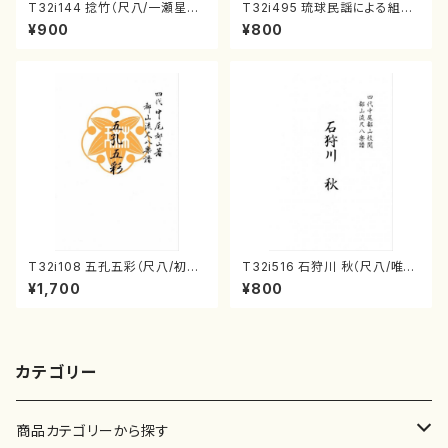
T32i144 捻竹（尺八/一瀬星山/
T32i495 琉球民謡による組曲
尺八/都山式譜）都山流公刊楽譜
（尺八/牧野由多可/楽譜）都山n
¥900
¥800
曲番:593
o:2204
T32i108 五孔五彩（尺八/初代
T32i516 石狩川 秋（尺八/唯是
石垣征山/尺八/都山式譜）都山
震一/楽譜）都山no:2225
¥1,700
¥800
流公刊楽譜曲番:557
カテゴリー
商品カテゴリーから探す