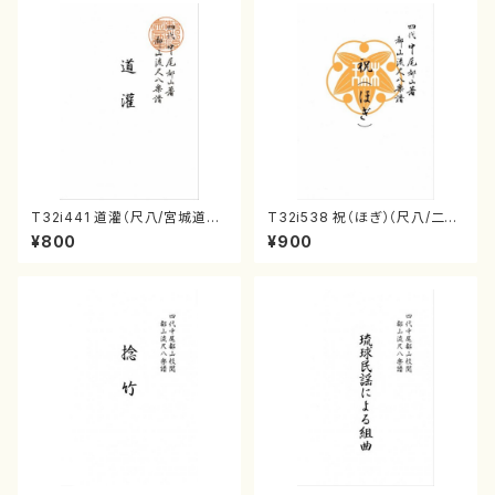
T32i441 道灌（尺八/宮城道雄/
T32i538 祝（ほぎ）（尺八/二代
楽譜）都山流公刊楽譜曲番:214
池田静山/楽譜）都山流公刊楽譜
¥800
¥900
8
曲番:2247