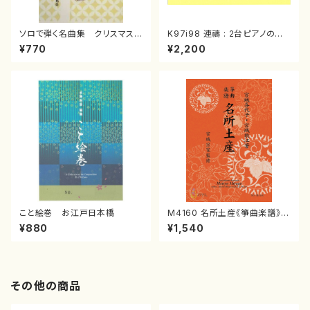
ソロで弾く名曲集 クリスマス・
K97i98 連禱 : 2台ピアノのた
イブ／恋人がサンタクロース(
めの（2 Pianos / 菊池 幸夫 /
¥770
¥2,200
箏独奏 /大平光美 編曲/楽
楽譜）
譜）
こと絵巻 お江戸日本橋
M4160 名所土産《箏曲楽譜》
（箏/宮城喜代子・宮城数江著・
¥880
¥1,540
宮城宗家監修/箏曲古典楽譜）
その他の商品