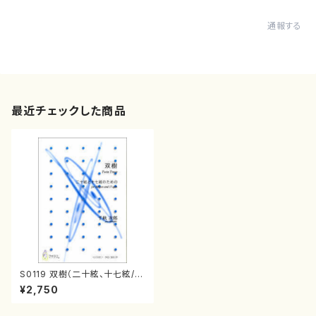
通報する
最近チェックした商品
S0119 双樹（二十絃、十七絃/千
秋次郎/楽譜）
¥2,750