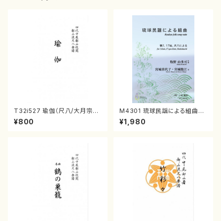
T32i527 瑜伽（尺八/大月宗明/
M4301 琉球民謡による組曲
楽譜）都山流公刊楽譜曲番:223
（箏/牧野由多可作曲/宮城喜代
¥800
¥1,980
6
子・宮城数江著/箏曲楽譜）