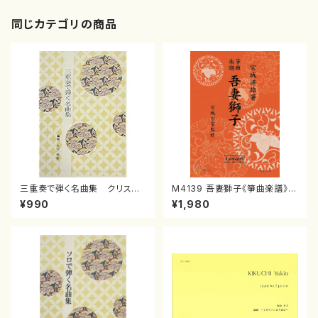
同じカテゴリの商品
三重奏で弾く名曲集 クリスマ
M4139 吾妻獅子《箏曲楽譜》
スメドレー( 箏2/大平光美 編
（箏/宮城道雄著・宮城宗家監修/
¥990
¥1,980
曲/楽譜）
箏曲古典楽譜）