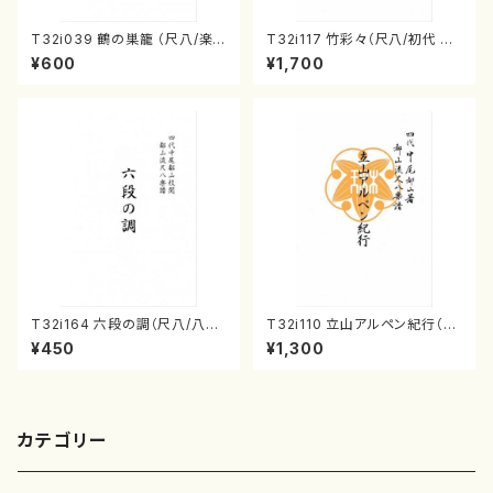
T32i039 鶴の巣籠 （尺八/楽
T32i117 竹彩々（尺八/初代 山
譜）都山no.38
本邦山/尺八/都山式譜）都山流
¥600
¥1,700
公刊楽譜曲番:566
T32i164 六段の調（尺八/八橋
T32i110 立山アルペン紀行（尺
検校/楽譜）都山流公刊楽譜曲
八/初代 石垣征山/尺八/都山式
¥450
¥1,300
番:1016
譜）都山流公刊楽譜曲番:559
カテゴリー