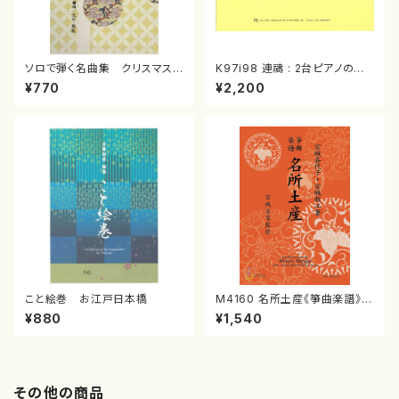
ソロで弾く名曲集 クリスマス・
K97i98 連禱 : 2台ピアノのた
イブ／恋人がサンタクロース(
めの（2 Pianos / 菊池 幸夫 /
¥770
¥2,200
箏独奏 /大平光美 編曲/楽
楽譜）
譜）
こと絵巻 お江戸日本橋
M4160 名所土産《箏曲楽譜》
（箏/宮城喜代子・宮城数江著・
¥880
¥1,540
宮城宗家監修/箏曲古典楽譜）
その他の商品