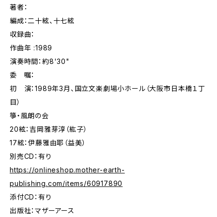
著者：
編成：二十絃、十七絃
収録曲：
作曲年 :1989
演奏時間：約8'30"
委 嘱：
初 演：1989年3月、国立文楽劇場小ホール（大阪市日本橋１丁
目）
箏・風朗の会
20絃：吉岡雅芽淳（紘子）
17絃：伊藤雅由耶（益美）
別売CD：有り
https://onlineshop.mother-earth-
publishing.com/items/60917890
添付CD：有り
出版社：マザーアース