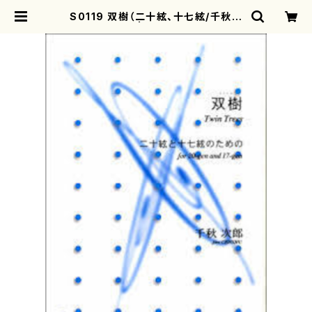
S0119 双樹（二十絃、十七絃/千秋次
郎/楽譜） | motherearth