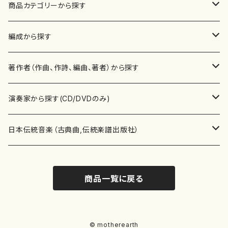
商品カテゴリーから探す
楽譜
編成から探す
書籍
邦楽器
著作者（作曲、作詩、編曲、著者）から探す
書籍
箏・琴（ソロ）
CD・DVD
合唱
あ行
演奏家から探す(CD/DVDのみ)
テキストブック
箏・琴（合奏）
混声合唱
青木省三(アオキ ショウゾウ)
チケット
歌・声
か行
邦楽（箏、三味線、尺八等）演奏家
日本伝統音楽（古典曲,伝統楽譜出版社）
事典
三味線（ソロ）
女声合唱
青島広志（アオシマ ヒロシ）
ソプラノ
梯郁夫(カケハシ イクオ)
アルメリア（箏）
雑誌
洋楽器（鍵盤楽器）
さ行
声楽家・合唱団・朗読等
地歌箏曲（箏古典楽譜）
商品一覧に戻る
詩集
三味線（合奏）
男声合唱
秋山健治(アキヤマ ケンジ）
アルト
蔭山滸山(カゲヤマ キョザン)
石川高（笙）
邦楽ジャーナル
ピアノ（ソロ）
斉藤松声(サイトウ ショウセイ)
應和惠子（声楽・ソプラノ）
宮城道雄（宮城宗家監修）
レコード
洋楽器（弦楽器）
た行
洋楽-鍵盤楽器（ピアノ、オルガン等）演奏家
地歌箏曲（三絃古典楽譜）
尺八（ソロ）
児童合唱
秋山邦晴(アキヤマ クニハル)
テノール
景山伸夫(カゲヤマ ノブオ)
伊藤まなみ（箏）
ピアノ（連弾）
斎藤武（サイトウ タケシ）
栗友会女声アンサンブル（合唱・女声合唱）
バイオリン（ソロ）
平良伊津美(タイラ イツミ)
マリーン・ファン・ニューケルケン（ピアノ）
宮城道雄（宮城宗家監修）
雑貨・アクセサリー
洋楽器（木管楽器）
な行
洋楽-弦楽器（バイオリン、ギター等）演奏家
長唄青柳楽譜（唄、三味線楽譜）
© motherearth