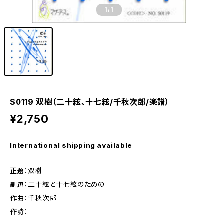
1
/1
S0119 双樹（二十絃、十七絃/千秋次郎/楽譜）
¥2,750
International shipping available
正題：双樹
副題：二十絃と十七絃のための
作曲：千秋次郎
作詩：