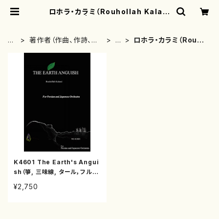
ロホラ・カラミ（Rouhollah Kalam
i） | motherearth
H
著作者（作曲、作詩、編
か
ロホラ・カラミ（Rouho
O
曲、著者）から探す
行
llah Kalami）
M
E
K4601 The Earth's Angui
sh（箏, 三味線, タール，フルー
ト, 尺八, ソプラノ，歌手/R. カ
¥2,750
ラミ/楽譜）