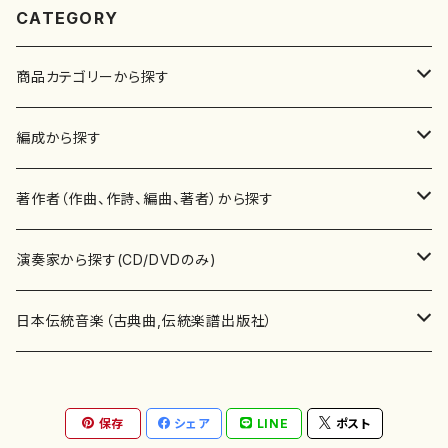
CATEGORY
商品カテゴリーから探す
楽譜
編成から探す
書籍
邦楽器
著作者（作曲、作詩、編曲、著者）から探す
書籍
箏・琴（ソロ）
CD・DVD
合唱
あ行
演奏家から探す(CD/DVDのみ)
テキストブック
箏・琴（合奏）
混声合唱
青木省三(アオキ ショウゾウ)
チケット
歌・声
か行
邦楽（箏、三味線、尺八等）演奏家
日本伝統音楽（古典曲,伝統楽譜出版社）
事典
三味線（ソロ）
女声合唱
青島広志（アオシマ ヒロシ）
ソプラノ
梯郁夫(カケハシ イクオ)
アルメリア（箏）
雑誌
洋楽器（鍵盤楽器）
さ行
声楽家・合唱団・朗読等
地歌箏曲（箏古典楽譜）
保存
シェア
LINE
ポスト
詩集
三味線（合奏）
男声合唱
秋山健治(アキヤマ ケンジ）
アルト
蔭山滸山(カゲヤマ キョザン)
石川高（笙）
邦楽ジャーナル
ピアノ（ソロ）
斉藤松声(サイトウ ショウセイ)
應和惠子（声楽・ソプラノ）
宮城道雄（宮城宗家監修）
レコード
洋楽器（弦楽器）
た行
洋楽-鍵盤楽器（ピアノ、オルガン等）演奏家
地歌箏曲（三絃古典楽譜）