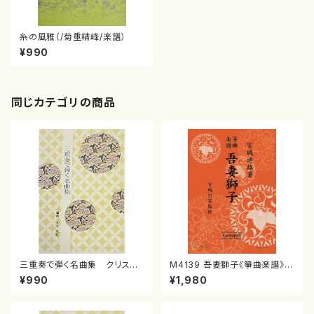
糸の風雅（/菊重精峰/楽譜）
¥990
同じカテゴリの商品
三重奏で弾く名曲集 クリスマ
M4139 吾妻獅子《箏曲楽譜》
スメドレー( 箏2/大平光美 編
（箏/宮城道雄著・宮城宗家監修/
¥990
¥1,980
曲/楽譜）
箏曲古典楽譜）