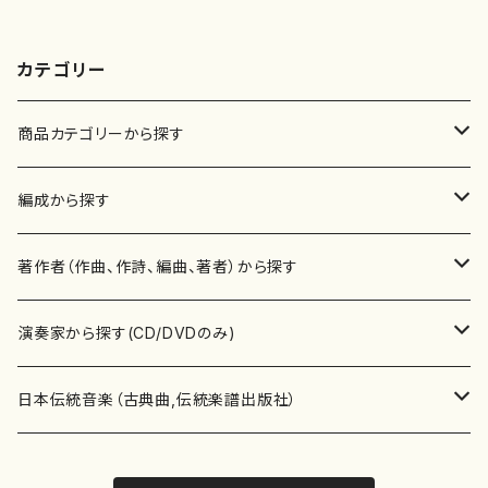
カテゴリー
商品カテゴリーから探す
楽譜
編成から探す
書籍
邦楽器
著作者（作曲、作詩、編曲、著者）から探す
書籍
箏・琴（ソロ）
CD・DVD
合唱
あ行
演奏家から探す(CD/DVDのみ)
テキストブック
箏・琴（合奏）
混声合唱
青木省三(アオキ ショウゾウ)
チケット
歌・声
か行
邦楽（箏、三味線、尺八等）演奏家
日本伝統音楽（古典曲,伝統楽譜出版社）
事典
三味線（ソロ）
女声合唱
青島広志（アオシマ ヒロシ）
ソプラノ
梯郁夫(カケハシ イクオ)
アルメリア（箏）
雑誌
洋楽器（鍵盤楽器）
さ行
声楽家・合唱団・朗読等
地歌箏曲（箏古典楽譜）