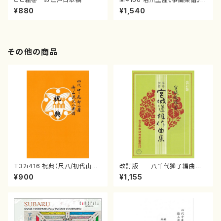
（箏/宮城喜代子・宮城数江著・
¥880
¥1,540
宮城宗家監修/箏曲古典楽譜）
その他の商品
T32i416 祝典（尺八/初代山川
改訂版 八千代獅子編曲
園松/楽譜）都山流公刊楽譜曲
（編曲八千代獅子）(/宮城道
¥900
¥1,155
番:2121
雄/楽譜）