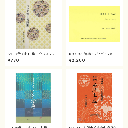
ソロで弾く名曲集 クリスマス・
K97i98 連禱 : 2台ピアノのた
イブ／恋人がサンタクロース(
めの（2 Pianos / 菊池 幸夫 /
¥770
¥2,200
箏独奏 /大平光美 編曲/楽
楽譜）
譜）
こと絵巻 お江戸日本橋
M4160 名所土産《箏曲楽譜》