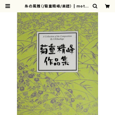
糸の風雅（/菊重精峰/楽譜） | mothe
rearth