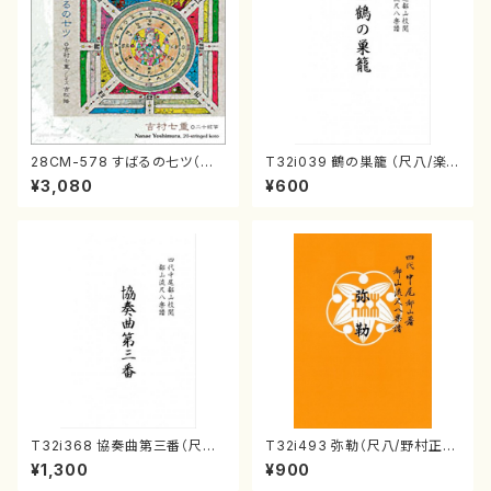
28CM-578 すばるの七ツ（二
T32i039 鶴の巣籠 （尺八/楽
十絃箏/クラリネット/ヴァイオリ
譜）都山no.38
¥3,080
¥600
ン/チェロ/吉松 隆：/CD）
T32i368 協奏曲第三番（尺八/
T32i493 弥勒（尺八/野村正
唯是震一/楽譜）都山流公刊楽譜
峰/楽譜）都山流公刊楽譜曲番:2
¥1,300
¥900
曲番:2073
202