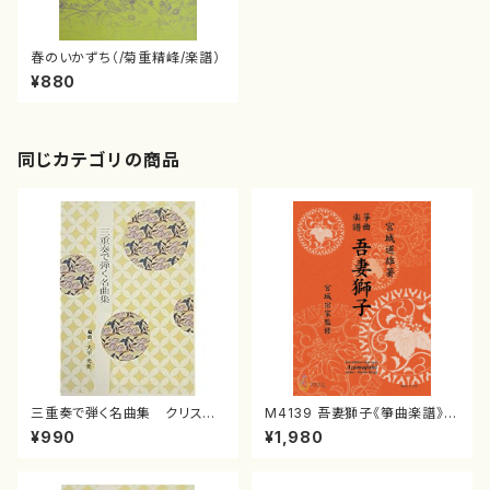
春のいかずち（/菊重精峰/楽譜）
¥880
同じカテゴリの商品
三重奏で弾く名曲集 クリスマ
M4139 吾妻獅子《箏曲楽譜》
スメドレー( 箏2/大平光美 編
（箏/宮城道雄著・宮城宗家監修/
¥990
¥1,980
曲/楽譜）
箏曲古典楽譜）