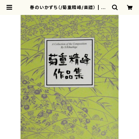
春のいかずち（/菊重精峰/楽譜） | mo
therearth