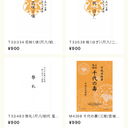
T32i334 花咲く頃（尺八/初代
T32i538 祝（ほぎ）（尺八/二代
山川園松/楽譜）都山流公刊楽譜
池田静山/楽譜）都山流公刊楽譜
¥900
¥900
曲番:2037
曲番:2247
T32i483 祭礼（尺八/初代 星
M4268 千代の壽（三絃/宮城道
田一山/楽譜）都山流公刊楽譜曲
雄著・宮城宗家監修/三絃楽譜）
¥900
¥990
番:2191