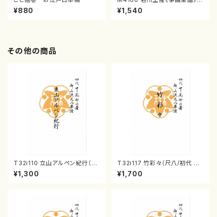
（箏/宮城喜代子・宮城数江著・
¥880
¥1,540
宮城宗家監修/箏曲古典楽譜）
その他の商品
T32i110 立山アルペン紀行（尺
T32i117 竹彩々（尺八/初代 山
八/初代 石垣征山/尺八/都山式
本邦山/尺八/都山式譜）都山流
¥1,300
¥1,700
譜）都山流公刊楽譜曲番:559
公刊楽譜曲番:566