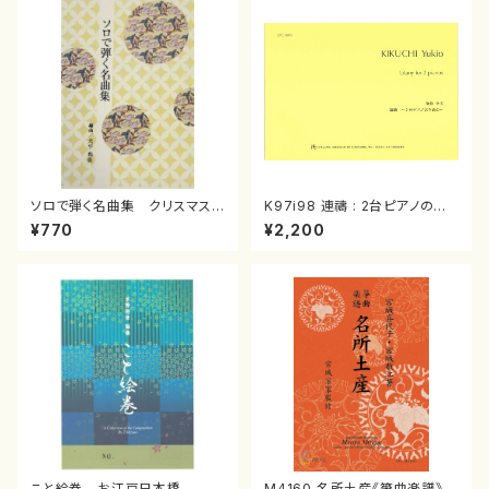
ソロで弾く名曲集 クリスマス・
K97i98 連禱 : 2台ピアノのた
イブ／恋人がサンタクロース(
めの（2 Pianos / 菊池 幸夫 /
¥770
¥2,200
箏独奏 /大平光美 編曲/楽
楽譜）
譜）
こと絵巻 お江戸日本橋
M4160 名所土産《箏曲楽譜》