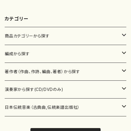
カテゴリー
商品カテゴリーから探す
楽譜
編成から探す
書籍
邦楽器
著作者（作曲、作詩、編曲、著者）から探す
書籍
箏・琴（ソロ）
CD・DVD
合唱
あ行
演奏家から探す(CD/DVDのみ)
テキストブック
箏・琴（合奏）
混声合唱
青木省三(アオキ ショウゾウ)
チケット
歌・声
か行
邦楽（箏、三味線、尺八等）演奏家
日本伝統音楽（古典曲,伝統楽譜出版社）
事典
三味線（ソロ）
女声合唱
青島広志（アオシマ ヒロシ）
ソプラノ
梯郁夫(カケハシ イクオ)
アルメリア（箏）
雑誌
洋楽器（鍵盤楽器）
さ行
声楽家・合唱団・朗読等
地歌箏曲（箏古典楽譜）