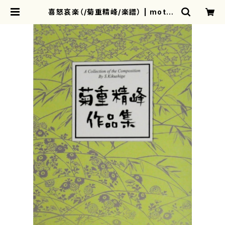
喜怒哀楽（/菊重精峰/楽譜） | mothe
rearth