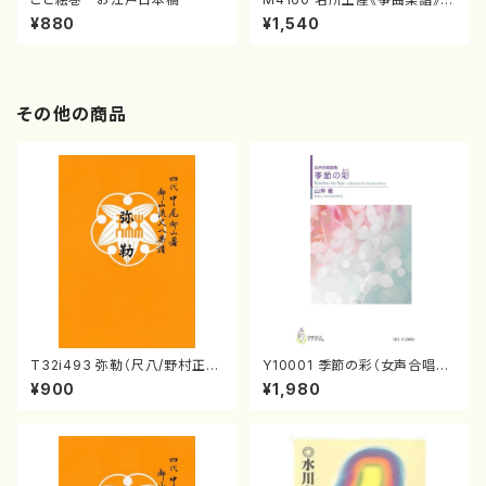
（箏/宮城喜代子・宮城数江著・
¥880
¥1,540
宮城宗家監修/箏曲古典楽譜）
その他の商品
T32i493 弥勒（尺八/野村正
Y10001 季節の彩（女声合唱、
峰/楽譜）都山流公刊楽譜曲番:2
ピアノ/山岸徹/楽譜）
¥900
¥1,980
202