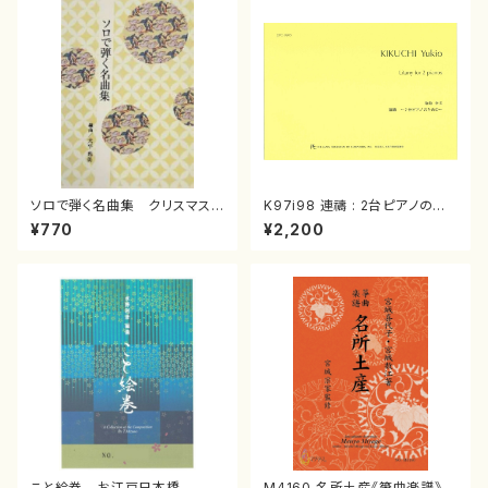
ソロで弾く名曲集 クリスマス・
K97i98 連禱 : 2台ピアノのた
イブ／恋人がサンタクロース(
めの（2 Pianos / 菊池 幸夫 /
¥770
¥2,200
箏独奏 /大平光美 編曲/楽
楽譜）
譜）
こと絵巻 お江戸日本橋
M4160 名所土産《箏曲楽譜》