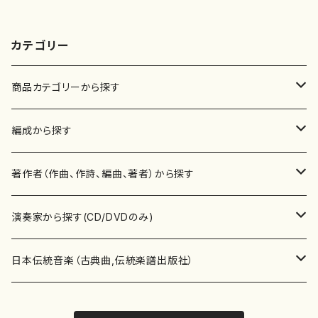
カテゴリー
商品カテゴリーから探す
楽譜
編成から探す
書籍
邦楽器
著作者（作曲、作詩、編曲、著者）から探す
書籍
箏・琴（ソロ）
CD・DVD
合唱
あ行
演奏家から探す(CD/DVDのみ)
テキストブック
箏・琴（合奏）
混声合唱
青木省三(アオキ ショウゾウ)
チケット
歌・声
か行
邦楽（箏、三味線、尺八等）演奏家
日本伝統音楽（古典曲,伝統楽譜出版社）
事典
三味線（ソロ）
女声合唱
青島広志（アオシマ ヒロシ）
ソプラノ
梯郁夫(カケハシ イクオ)
アルメリア（箏）
雑誌
洋楽器（鍵盤楽器）
さ行
声楽家・合唱団・朗読等
地歌箏曲（箏古典楽譜）