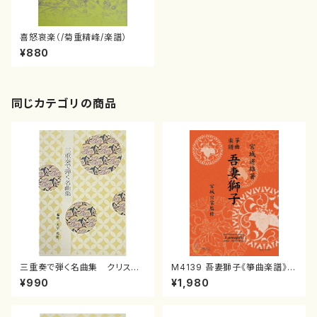
喜怒哀楽（/菊重精峰/楽譜）
¥880
同じカテゴリの商品
三重奏で弾く名曲集 クリスマ
M4139 吾妻獅子《箏曲楽譜》
スメドレー( 箏2/大平光美 編
（箏/宮城道雄著・宮城宗家監修/
¥990
¥1,980
曲/楽譜）
箏曲古典楽譜）