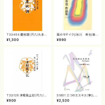
T32i454 慶祝調（尺八/久本玄
風のモザイク(/水川 寿也/楽
智/楽譜）都山流公刊楽譜曲番:2
譜）
¥1,300
¥990
161
T32i126 津軽風土記（尺八/野
S1801 三つのエスキス（箏2，1
村峰山/尺八/都山式譜）都山流
7/清水 脩/楽譜）
¥900
¥2,530
公刊楽譜曲番:575