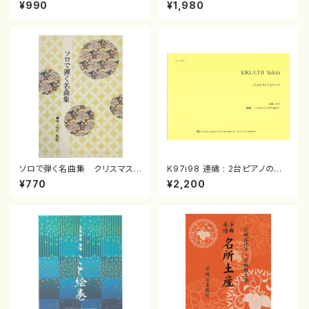
スメドレー( 箏2/大平光美 編
（箏/宮城道雄著・宮城宗家監修/
¥990
¥1,980
曲/楽譜）
箏曲古典楽譜）
ソロで弾く名曲集 クリスマス・
K97i98 連禱 : 2台ピアノのた
イブ／恋人がサンタクロース(
めの（2 Pianos / 菊池 幸夫 /
¥770
¥2,200
箏独奏 /大平光美 編曲/楽
楽譜）
譜）