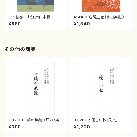
こと絵巻 お江戸日本橋
M4160 名所土産《箏曲楽譜》
（箏/宮城喜代子・宮城数江著・
¥880
¥1,540
宮城宗家監修/箏曲古典楽譜）
その他の商品
T32i039 鶴の巣籠 （尺八/楽
T32i137 優しい秋（尺八/二代
譜）都山no.38
山本邦山/尺八/都山式譜）都山
¥600
¥1,700
流公刊楽譜曲番:586