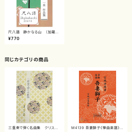
尺八譜 静かなる山 （加羅古
呂庵一泉/楽譜）
¥770
同じカテゴリの商品
三重奏で弾く名曲集 クリスマ
M4139 吾妻獅子《箏曲楽譜》