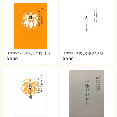
T32i529 円（尺八/二代 池田静
T32i363 美しき春（尺八/久本
山/楽譜）都山流公刊楽譜曲番:2
玄智/楽譜）都山流公刊楽譜曲
¥900
¥900
238
番:2068