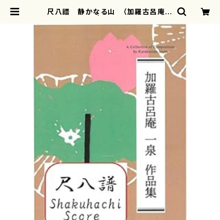
尺八譜 静かなる山 （加羅古呂庵一
泉/楽譜） | motherearth