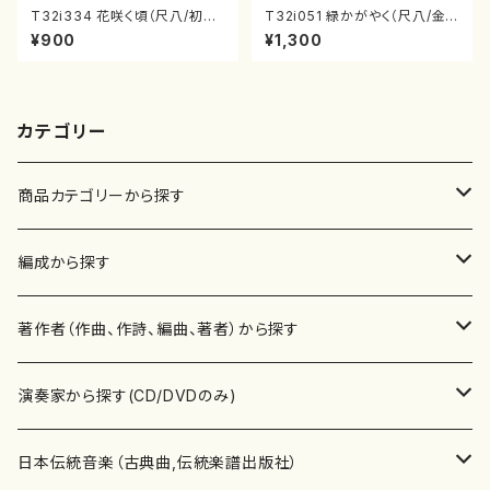
T32i334 花咲く頃（尺八/初代
T32i051 緑かがやく（尺八/金
山川園松/楽譜）都山流公刊楽譜
森高山/楽譜）都山流公刊楽譜曲
¥900
¥1,300
曲番:2037
番：50
カテゴリー
商品カテゴリーから探す
楽譜
編成から探す
書籍
邦楽器
著作者（作曲、作詩、編曲、著者）から探す
書籍
箏・琴（ソロ）
CD・DVD
合唱
あ行
演奏家から探す(CD/DVDのみ)
テキストブック
箏・琴（合奏）
混声合唱
青木省三(アオキ ショウゾウ)
チケット
歌・声
か行
邦楽（箏、三味線、尺八等）演奏家
日本伝統音楽（古典曲,伝統楽譜出版社）