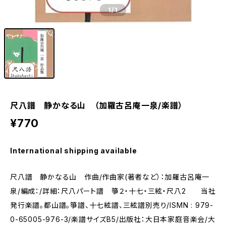
1
/1
尺八譜 静かなる山 （加羅古呂庵一泉/楽譜）
¥770
International shipping available
尺八譜 静かなる山 作曲/作曲家(著者など）：加羅古呂庵一
泉/編成：/詳細：尺八パート譜 箏２・十七・三絃・尺八2 当社
発行楽譜。都山譜。箏譜、十七絃譜、三絃譜別売り/ISMN : 979-
0-65005-976-3/楽譜サイズB5/出版社：大日本家庭音楽会/大