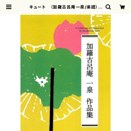
キュート （加羅古呂庵一泉/楽譜） |
motherearth