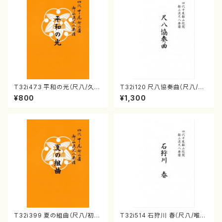
T32i473 平和の光（尺八/久本
T32i120 尺八協奏曲（尺八/二
玄智/楽譜）都山流公刊楽譜曲
代 山本邦山/尺八/都山式譜）都
¥800
¥1,300
番:2181
山流公刊楽譜曲番:569
T32i399 夏の組曲（尺八/初代
T32i514 石狩川 春（尺八/唯是