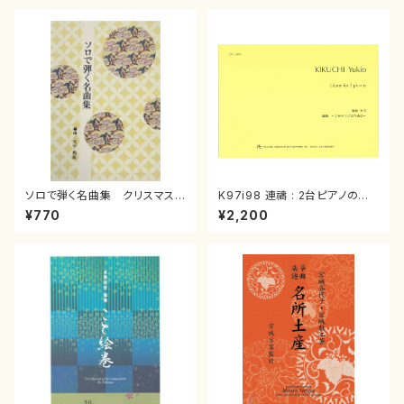
ソロで弾く名曲集 クリスマス・
K97i98 連禱 : 2台ピアノのた
イブ／恋人がサンタクロース(
めの（2 Pianos / 菊池 幸夫 /
¥770
¥2,200
箏独奏 /大平光美 編曲/楽
楽譜）
譜）