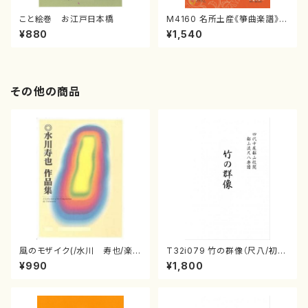
こと絵巻 お江戸日本橋
M4160 名所土産《箏曲楽譜》
（箏/宮城喜代子・宮城数江著・
¥880
¥1,540
宮城宗家監修/箏曲古典楽譜）
その他の商品
風のモザイク(/水川 寿也/楽
T32i079 竹の群像（尺八/初代
譜）
山本邦山/尺八/都山式譜）都山
¥990
¥1,800
流公刊楽譜曲番:528