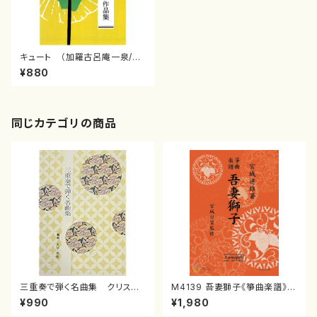
キュート （加羅古呂庵一泉/楽
譜）
¥880
同じカテゴリの商品
三重奏で弾く名曲集 クリスマ
M4139 吾妻獅子《箏曲楽譜》
スメドレー( 箏2/大平光美 編
（箏/宮城道雄著・宮城宗家監修/
¥990
¥1,980
曲/楽譜）
箏曲古典楽譜）