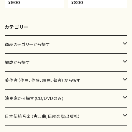
山川園松/楽譜）都山流公刊楽譜
震一/楽譜）都山no:2223
¥900
¥800
曲番:2104
カテゴリー
商品カテゴリーから探す
楽譜
編成から探す
書籍
邦楽器
著作者（作曲、作詩、編曲、著者）から探す
書籍
箏・琴（ソロ）
CD・DVD
合唱
あ行
演奏家から探す(CD/DVDのみ)
テキストブック
箏・琴（合奏）
混声合唱
青木省三(アオキ ショウゾウ)
チケット
歌・声
か行
邦楽（箏、三味線、尺八等）演奏家
日本伝統音楽（古典曲,伝統楽譜出版社）
事典
三味線（ソロ）
女声合唱
青島広志（アオシマ ヒロシ）