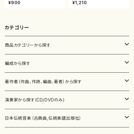
峰/楽譜）都山流公刊楽譜曲番:2
¥900
¥1,210
202
カテゴリー
商品カテゴリーから探す
楽譜
編成から探す
書籍
邦楽器
著作者（作曲、作詩、編曲、著者）から探す
書籍
箏・琴（ソロ）
CD・DVD
合唱
あ行
演奏家から探す(CD/DVDのみ)
テキストブック
箏・琴（合奏）
混声合唱
青木省三(アオキ ショウゾウ)
チケット
歌・声
か行
邦楽（箏、三味線、尺八等）演奏家
日本伝統音楽（古典曲,伝統楽譜出版社）
事典
三味線（ソロ）
女声合唱
青島広志（アオシマ ヒロシ）