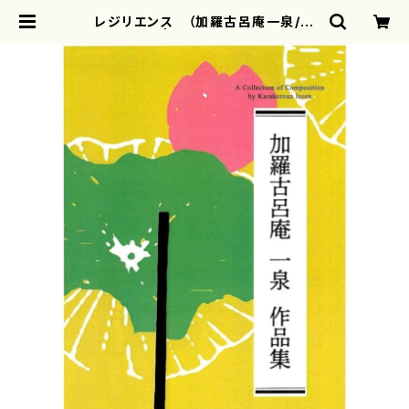
レジリエンス （加羅古呂庵一泉/楽
譜） | motherearth