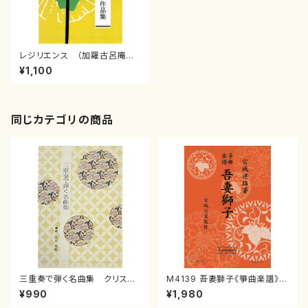
レジリエンス （加羅古呂庵一
泉/楽譜）
¥1,100
同じカテゴリの商品
三重奏で弾く名曲集 クリスマ
M4139 吾妻獅子《箏曲楽譜》
スメドレー( 箏2/大平光美 編
（箏/宮城道雄著・宮城宗家監修/
¥990
¥1,980
曲/楽譜）
箏曲古典楽譜）