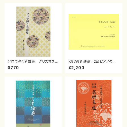
ソロで弾く名曲集 クリスマス・
K97i98 連禱 : 2台ピアノのた
イブ／恋人がサンタクロース(
めの（2 Pianos / 菊池 幸夫 /
¥770
¥2,200
箏独奏 /大平光美 編曲/楽
楽譜）
譜）