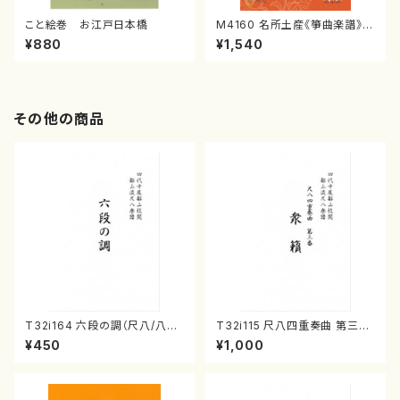
こと絵巻 お江戸日本橋
M4160 名所土産《箏曲楽譜》
（箏/宮城喜代子・宮城数江著・
¥880
¥1,540
宮城宗家監修/箏曲古典楽譜）
その他の商品
T32i164 六段の調（尺八/八橋
T32i115 尺八四重奏曲 第三番
検校/楽譜）都山流公刊楽譜曲
衆籟（尺八/初代 山本邦山/尺
¥450
¥1,000
番:1016
八/都山式譜）都山流公刊楽譜曲
番:564