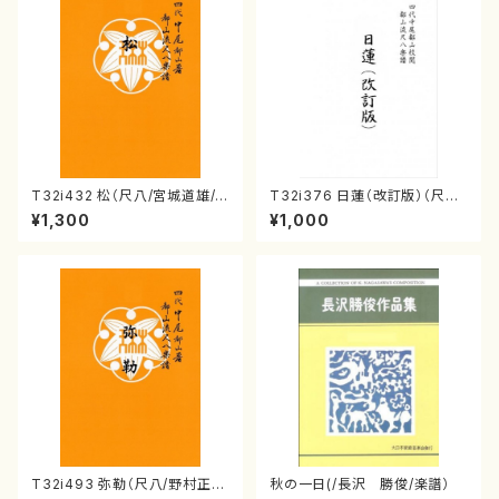
T32i432 松（尺八/宮城道雄/
T32i376 日蓮（改訂版）（尺八/
楽譜）都山流公刊楽譜曲番:213
宮城道雄/楽譜）都山流公刊楽譜
¥1,300
¥1,000
8
曲番:2081
T32i493 弥勒（尺八/野村正
秋の一日(/長沢 勝俊/楽譜）