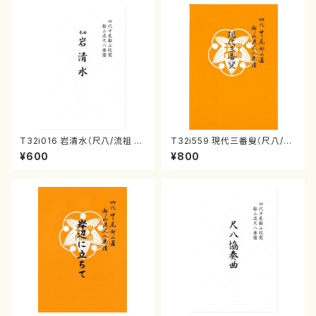
T32i016 岩清水（尺八/流祖 中
T32i559 現代三番叟（尺八/杵
尾都山/楽譜）都山：15
屋正邦/楽譜）都山流公刊楽譜曲
¥600
¥800
番:2269