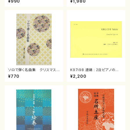
¥990
¥1,980
曲/楽譜）
箏曲古典楽譜）
ソロで弾く名曲集 クリスマス・
K97i98 連禱 : 2台ピアノのた
イブ／恋人がサンタクロース(
めの（2 Pianos / 菊池 幸夫 /
¥770
¥2,200
箏独奏 /大平光美 編曲/楽
楽譜）
譜）