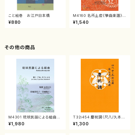
こと絵巻 お江戸日本橋
M4160 名所土産《箏曲楽譜》
（箏/宮城喜代子・宮城数江著・
¥880
¥1,540
宮城宗家監修/箏曲古典楽譜）
その他の商品
M4301 琉球民謡による組曲
T32i454 慶祝調（尺八/久本玄
（箏/牧野由多可作曲/宮城喜代
智/楽譜）都山流公刊楽譜曲番:2
¥1,980
¥1,300
子・宮城数江著/箏曲楽譜）
161