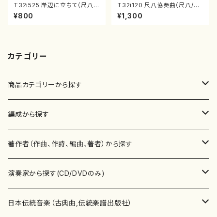
T32i525 岸辺に立ちて（尺八/
T32i120 尺八協奏曲（尺八/二
初代 中村双葉/楽譜）都山流公
代 山本邦山/尺八/都山式譜）都
¥800
¥1,300
刊楽譜曲番:2234
山流公刊楽譜曲番:569
カテゴリー
商品カテゴリーから探す
楽譜
編成から探す
書籍
邦楽器
著作者（作曲、作詩、編曲、著者）から探す
書籍
箏・琴（ソロ）
CD・DVD
合唱
あ行
演奏家から探す(CD/DVDのみ)
テキストブック
箏・琴（合奏）
混声合唱
青木省三(アオキ ショウゾウ)
チケット
歌・声
か行
邦楽（箏、三味線、尺八等）演奏家
日本伝統音楽（古典曲,伝統楽譜出版社）