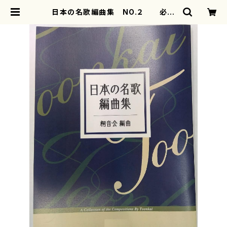
日本の名歌編曲集 NO.２ 必殺
仕事人／暴れん坊将軍箏3・十七（桐
音会 編曲/楽譜） | motherearth