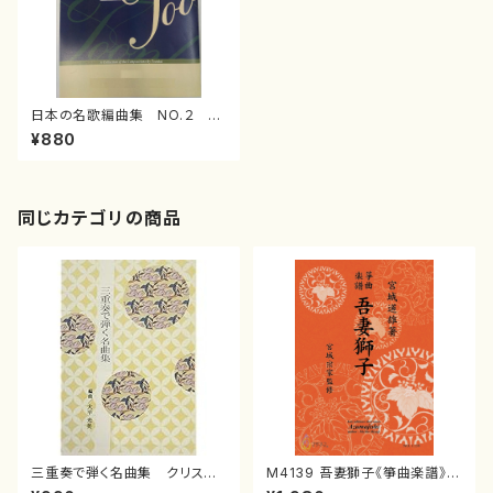
日本の名歌編曲集 NO.２
必殺仕事人／暴れん坊将軍箏
¥880
3・十七（桐音会 編曲/楽譜）
同じカテゴリの商品
三重奏で弾く名曲集 クリスマ
M4139 吾妻獅子《箏曲楽譜》
スメドレー( 箏2/大平光美 編
（箏/宮城道雄著・宮城宗家監修/