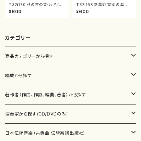
T32i170 秋の言の葉（尺八/西
T32i168 新高砂/筑紫の海（尺
山検校/楽譜）都山流公刊楽譜曲
八/寺嶋検校/高野検校/楽譜）都
¥600
¥600
番:1022
山流公刊楽譜曲番:1020
カテゴリー
商品カテゴリーから探す
楽譜
編成から探す
書籍
邦楽器
著作者（作曲、作詩、編曲、著者）から探す
書籍
箏・琴（ソロ）
CD・DVD
合唱
あ行
演奏家から探す(CD/DVDのみ)
テキストブック
箏・琴（合奏）
混声合唱
青木省三(アオキ ショウゾウ)
チケット
歌・声
か行
邦楽（箏、三味線、尺八等）演奏家
日本伝統音楽（古典曲,伝統楽譜出版社）