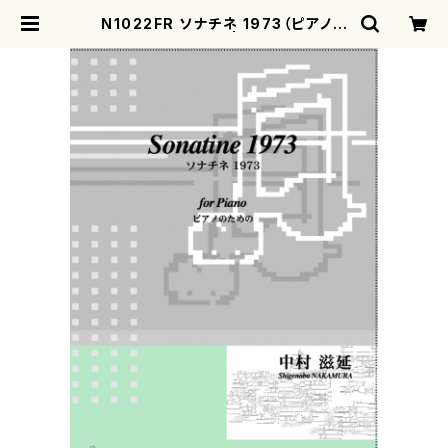
N1022FR ソナチネ 1973（ピアノソ
ロ/中村滋延/楽譜） | motherearth