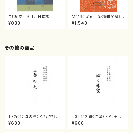
こと絵巻 お江戸日本橋
M4160 名所土産《箏曲楽譜》
（箏/宮城喜代子・宮城数江著・
¥880
¥1,540
宮城宗家監修/箏曲古典楽譜）
その他の商品
T32i012 春の光（尺八/流祖 中
T32i142 輝く希望（尺八/実兼
尾都山/楽譜）都山流公刊楽譜曲
咲山/尺八/都山式譜）都山流公
¥600
¥600
番：12
刊楽譜曲番:591