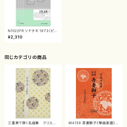
N1022FR ソナチネ 1973（ピア
ノソロ/中村滋延/楽譜）
¥2,310
同じカテゴリの商品
三重奏で弾く名曲集 クリスマ
M4139 吾妻獅子《箏曲楽譜》