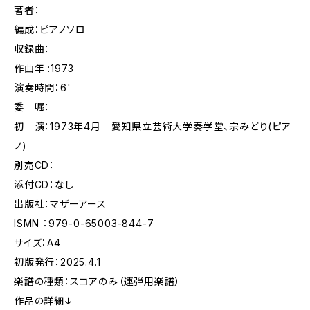
著者：
編成：ピアノソロ
収録曲：
作曲年 :1973
演奏時間：6'
委 嘱：
初 演：1973年4月 愛知県立芸術大学奏学堂、宗みどり(ピア
ノ)
別売CD：
添付CD：なし
出版社：マザーアース
ISMN ：979-0-65003-844-7
サイズ：A4
初版発行：2025.4.1
楽譜の種類：スコアのみ（連弾用楽譜）
作品の詳細↓