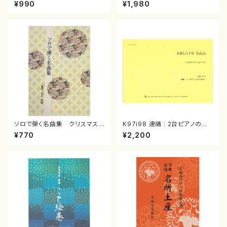
スメドレー( 箏2/大平光美 編
（箏/宮城道雄著・宮城宗家監修/
¥990
¥1,980
曲/楽譜）
箏曲古典楽譜）
ソロで弾く名曲集 クリスマス・
K97i98 連禱 : 2台ピアノのた
イブ／恋人がサンタクロース(
めの（2 Pianos / 菊池 幸夫 /
¥770
¥2,200
箏独奏 /大平光美 編曲/楽
楽譜）
譜）