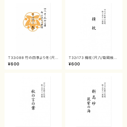
T32i088 竹の四季より冬（尺
T32i173 楫枕（尺八/菊岡検校/
八/初代 山本邦山/尺八/都山式
楽譜）都山流公刊楽譜曲番:102
¥600
¥600
譜）都山流公刊楽譜曲番:537
5