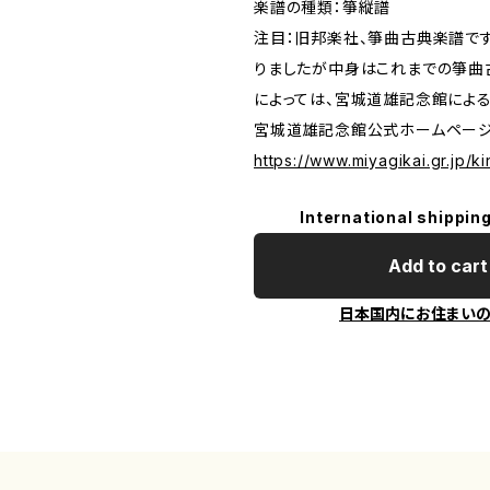
楽譜の種類：箏縦譜
注目：旧邦楽社、箏曲古典楽譜で
りましたが中身はこれまでの箏曲
によっては、宮城道雄記念館によ
宮城道雄記念館公式ホームペー
https://www.miyagikai.gr.jp/k
International shipping
Add to cart
日本国内にお住まい