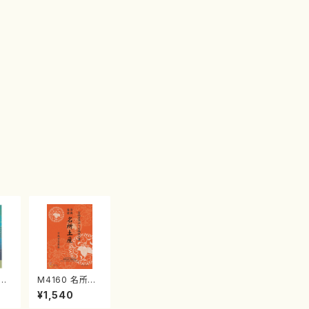
江
M4160 名所土
産《箏曲楽譜》
¥1,540
（箏/宮城喜代