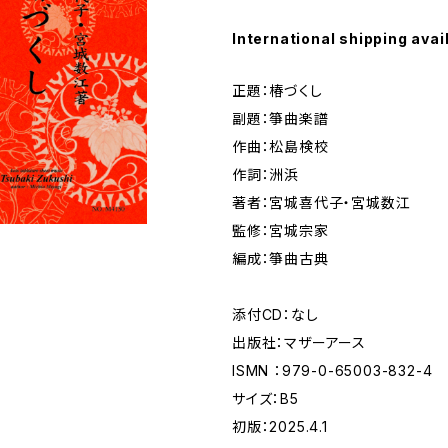
International shipping avai
正題：椿づくし
副題：箏曲楽譜
作曲：松島検校
作詞：洲浜
著者：宮城喜代子・宮城数江
監修：宮城宗家
編成：箏曲古典
添付CD：なし
出版社：マザーアース
ISMN ：979-0-65003-832-4
サイズ：B5
初版：2025.4.1