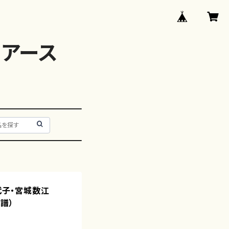
アース
喜代子・宮城数江
譜）