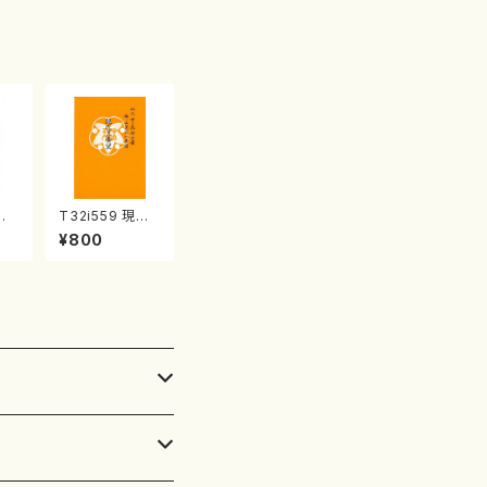
子・宮城数江著・
宮城宗家監修/
箏曲古典楽譜）
竹
T32i559 現代
山/
三番叟（尺八/杵
¥800
譜）
屋正邦/楽譜）都
楽譜
山流公刊楽譜曲
番:2269