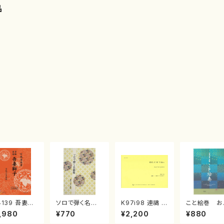
品
4139 吾妻獅
ソロで弾く名曲
K97i98 連禱 :
こと絵巻 お
《箏曲楽譜》
集 クリスマス・
2台ピアノのため
戸日本橋
,980
¥770
¥2,200
¥880
箏/宮城道雄
イブ／恋人がサ
の（2 Pianos /