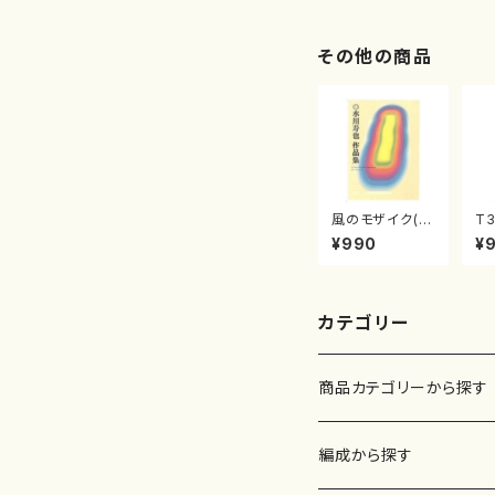
2/大平光美 編
著
曲/楽譜）
修
譜
その他の商品
風のモザイク(/
T3
水川 寿也/楽
（
¥990
¥
譜）
一
流
21
カテゴリー
商品カテゴリーから探す
楽譜
編成から探す