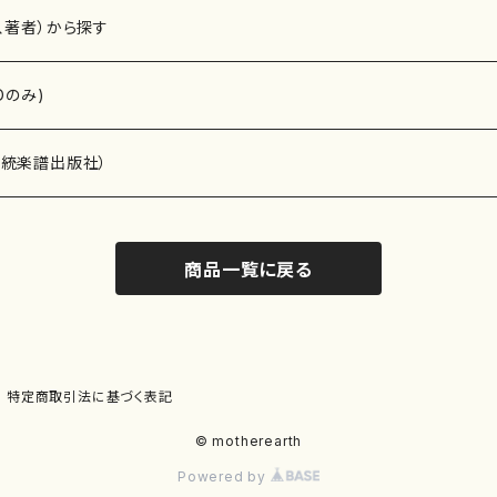
、著者）から探す
Dのみ)
）演奏家
伝統楽譜出版社）
商品一覧に戻る
)
オルガン等）演奏家
譜）
唱・女声合唱）
ン（ピアノ）
、ギター等）演奏家
線楽譜）
特定商取引法に基づく表記
シ）
ロ）
、クラリネット等）演奏家
譜出版社）
© motherearth
Powered by
奏）