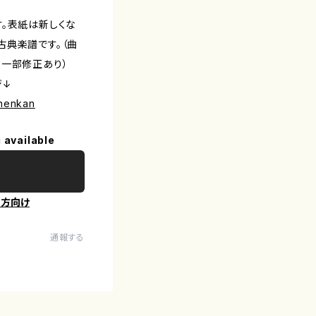
す。表紙は新しくな
古典楽譜です。（曲
る一部修正あり）
ジ↓
inenkan
 available
の方向け
通報する