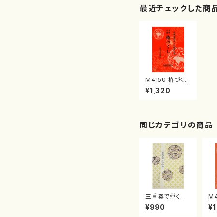
最近チェックした商
M4150 椿づくし
（箏/宮城喜代
¥1,320
子・宮城数江著・
宮城宗家監修/
箏曲古典楽譜）
同じカテゴリの商品
三重奏で弾く名
M
曲集 クリスマ
子
¥990
¥1
スメドレー( 箏
（