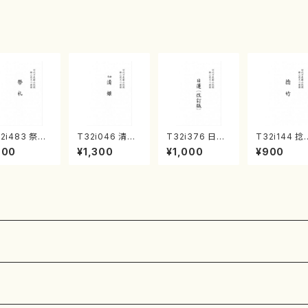
・宮城宗家監
ンタクロース(
菊池 幸夫 / 楽
/箏曲古典楽
箏独奏 /大平
譜）
）
光美 編曲/楽
譜）
2i483 祭礼
T32i046 清姫
T32i376 日蓮
T32i144 捻
尺八/初代 星田
（尺八/金森高山/
（改訂版）（尺八/
（尺八/一瀬星
900
¥1,300
¥1,000
¥900
山/楽譜）都山
楽譜）都山流公
宮城道雄/楽譜）
尺八/都山式
公刊楽譜曲番:
刊楽譜曲番：45
都山流公刊楽譜
都山流公刊
91
曲番:2081
曲番:593