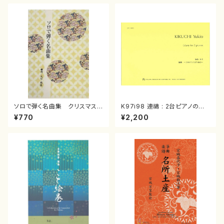
ソロで弾く名曲集 クリスマス・
K97i98 連禱 : 2台ピアノのた
イブ／恋人がサンタクロース(
めの（2 Pianos / 菊池 幸夫 /
¥770
¥2,200
箏独奏 /大平光美 編曲/楽
楽譜）
譜）