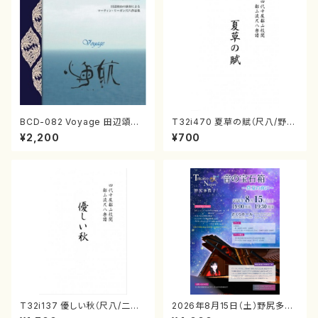
BCD-082 Voyage 田辺頌山
T32i470 夏草の賦（尺八/野村
の演奏によるマーティン・リーガ
正峰/楽譜）都山流公刊楽譜曲
¥2,200
¥700
ン尺八作品集（田辺頌山/マーテ
番:2178
ィン・リーガン/CD）
T32i137 優しい秋（尺八/二代
2026年8月15日（土）野尻多佳
山本邦山/尺八/都山式譜）都山
子ピアノリサイタル 音の宝石