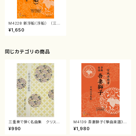
M4228 新浮船（浮船） （三絃/
宮城道雄著・宮城宗家監修/三絃
¥1,650
古典楽譜）
同じカテゴリの商品
三重奏で弾く名曲集 クリスマ
M4139 吾妻獅子《箏曲楽譜》
スメドレー( 箏2/大平光美 編
（箏/宮城道雄著・宮城宗家監修/
¥990
¥1,980
曲/楽譜）
箏曲古典楽譜）