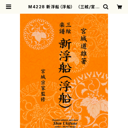
M4228 新浮船（浮船） （三絃/宮城
道雄著・宮城宗家監修/三絃古典楽譜）
| motherearth