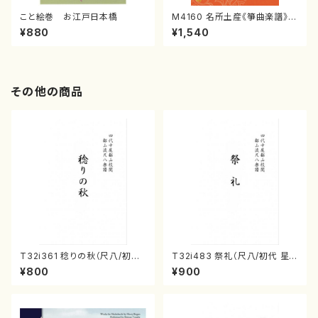
こと絵巻 お江戸日本橋
M4160 名所土産《箏曲楽譜》
（箏/宮城喜代子・宮城数江著・
¥880
¥1,540
宮城宗家監修/箏曲古典楽譜）
その他の商品
T32i361 稔りの秋（尺八/初代
T32i483 祭礼（尺八/初代 星
山川園松/楽譜） 都山流公刊楽
田一山/楽譜）都山流公刊楽譜曲
¥800
¥900
譜曲番:2066
番:2191