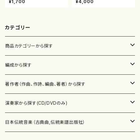
¥1,700
¥4,000
流公刊楽譜曲番:586
箱チケット一般
カテゴリー
商品カテゴリーから探す
楽譜
編成から探す
書籍
邦楽器
著作者（作曲、作詩、編曲、著者）から探す
書籍
箏・琴（ソロ）
CD・DVD
合唱
あ行
演奏家から探す(CD/DVDのみ)
テキストブック
箏・琴（合奏）
混声合唱
青木省三(アオキ ショウゾウ)
チケット
歌・声
か行
邦楽（箏、三味線、尺八等）演奏家
日本伝統音楽（古典曲,伝統楽譜出版社）
事典
三味線（ソロ）
女声合唱
青島広志（アオシマ ヒロシ）
ソプラノ
梯郁夫(カケハシ イクオ)
アルメリア（箏）