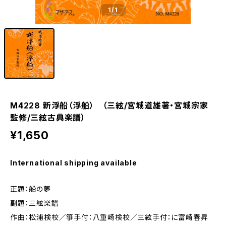
1
/1
M4228 新浮船（浮船） （三絃/宮城道雄著・宮城宗家
監修/三絃古典楽譜）
¥1,650
International shipping available
正題：船の夢
副題：三絃楽譜
作曲：松浦検校／箏手付：八重崎検校／三絃手付：に富崎春昇