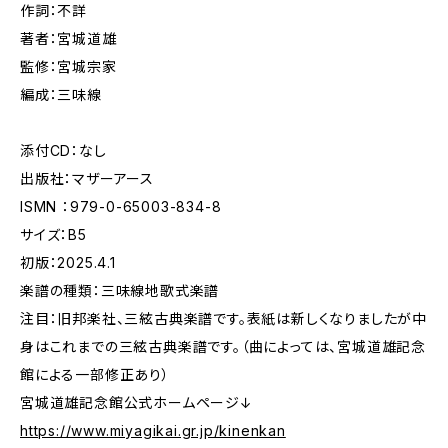
作詞：不詳
著者：宮城道雄
監修：宮城宗家
編成：三味線
添付CD：なし
出版社：マザーアース
ISMN ：979-0-65003-834-8
サイズ：B5
初版：2025.4.1
楽譜の種類：三味線地歌式楽譜
注目：旧邦楽社、三絃古典楽譜です。表紙は新しくなりましたが中
身はこれまでの三絃古典楽譜です。（曲によっては、宮城道雄記念
館による一部修正あり）
宮城道雄記念館公式ホームページ↓
https://www.miyagikai.gr.jp/kinenkan