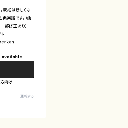
す。表紙は新しくな
古典楽譜です。（曲
る一部修正あり）
ジ↓
inenkan
 available
の方向け
通報する