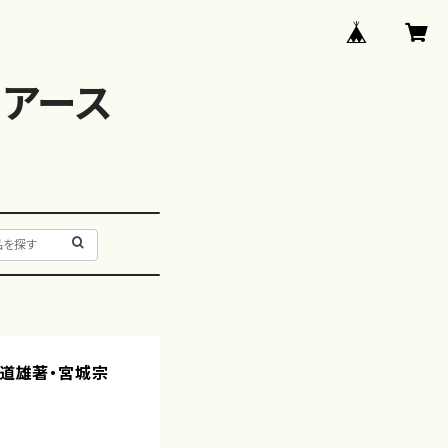
アース
城道雄著・宮城宗