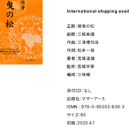
International shipping avai
正題：根曳の松
副題：三絃楽譜
作曲：三津橋勾当
作詞：松本一翁
著者：宮城道雄
監修：宮城宗家
編成：三味線
添付CD：なし
出版社：マザーアース
ISMN ：979-0-65003-839-3
サイズ：B5
初版：2025.4.1