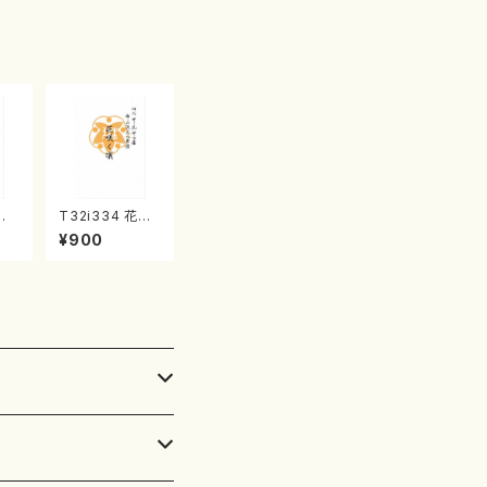
子・宮城数江著・
宮城宗家監修/
箏曲古典楽譜）
風
T32i334 花咲
 石
く頃（尺八/初代
¥900
都
山川園松/楽譜）
流
都山流公刊楽譜
:5
曲番:2037