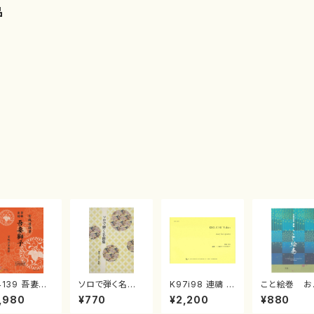
品
4139 吾妻獅
ソロで弾く名曲
K97i98 連禱 :
こと絵巻 お
《箏曲楽譜》
集 クリスマス・
2台ピアノのため
戸日本橋
,980
¥770
¥2,200
¥880
箏/宮城道雄
イブ／恋人がサ
の（2 Pianos /