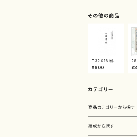
2/大平光美 編
著
曲/楽譜）
修
譜
その他の商品
T32i016 岩清
28
水（尺八/流祖 中
ば
¥600
¥
尾都山/楽譜）都
十
山：15
ッ
ン
隆：
カテゴリー
商品カテゴリーから探す
楽譜
編成から探す