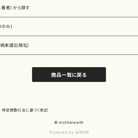
、著者）から探す
Dのみ)
）演奏家
伝統楽譜出版社）
商品一覧に戻る
)
オルガン等）演奏家
譜）
唱・女声合唱）
ン（ピアノ）
、ギター等）演奏家
線楽譜）
特定商取引法に基づく表記
シ）
ロ）
、クラリネット等）演奏家
譜出版社）
© motherearth
Powered by
奏）