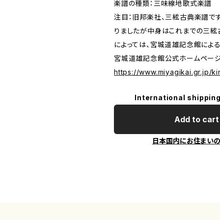
楽譜の種類：三味線地歌式楽譜
注目：旧邦楽社、三絃古典楽譜で
りましたが中身はこれまでの三絃
によっては、宮城道雄記念館によ
宮城道雄記念館公式ホームペー
https://www.miyagikai.gr.jp/k
International shipping
Add to cart
日本国内にお住まい