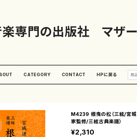
音楽専門の出版社 マザー
BOUT
CATEGORY
CONTACT
HPに戻る
M4239 根曳の松（三絃/宮
家監修/三絃古典楽譜）
¥2,310