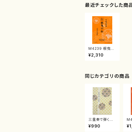
最近チェックした商
M4239 根曳の
松（三絃/宮城道
¥2,310
雄著・宮城宗家
監修/三絃古典
楽譜）
同じカテゴリの商品
三重奏で弾く名
M
曲集 クリスマ
子
¥990
¥1
スメドレー( 箏
（