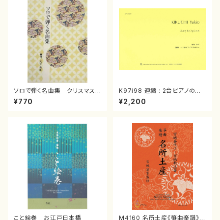
ソロで弾く名曲集 クリスマス・
K97i98 連禱 : 2台ピアノのた
イブ／恋人がサンタクロース(
めの（2 Pianos / 菊池 幸夫 /
¥770
¥2,200
箏独奏 /大平光美 編曲/楽
楽譜）
譜）
こと絵巻 お江戸日本橋
M4160 名所土産《箏曲楽譜》