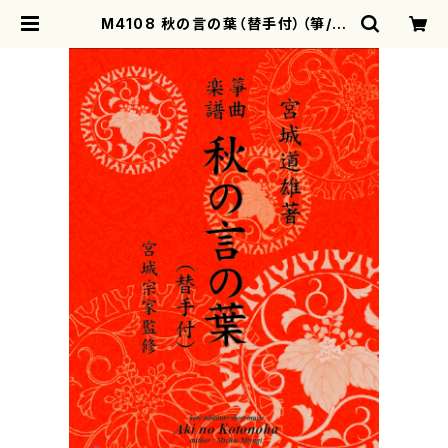
M4108 秋の言の葉（替手付）（箏/宮
城道雄著・宮城宗家監修/箏曲古典楽
譜） | motherearth