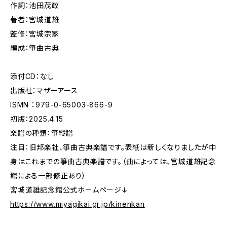
作詞：池田茂政
著者：宮城道雄
監修：宮城宗家
編成：箏曲古典
添付CD：なし
出版社：マザーアース
ISMN ：979-0-65003-866-9
初版：2025.4.15
楽譜の種類：箏縦譜
注目：旧邦楽社、箏曲古典楽譜です。表紙は新しくなりましたが中
身はこれまでの箏曲古典楽譜です。（曲によっては、宮城道雄記念
館による一部修正あり）
宮城道雄記念館公式ホームページ↓
https://www.miyagikai.gr.jp/kinenkan