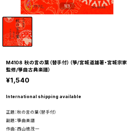
1
/1
M4108 秋の言の葉（替手付）（箏/宮城道雄著・宮城宗家
監修/箏曲古典楽譜）
¥1,540
International shipping available
正題：秋の言の葉（替手付）
副題：箏曲楽譜
作曲：西山徳茂一