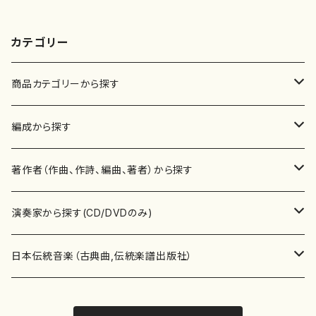
カテゴリー
商品カテゴリーから探す
楽譜
編成から探す
書籍
邦楽器
著作者（作曲、作詩、編曲、著者）から探す
書籍
箏・琴（ソロ）
CD・DVD
合唱
あ行
演奏家から探す(CD/DVDのみ)
テキストブック
箏・琴（合奏）
混声合唱
青木省三(アオキ ショウゾウ)
チケット
歌・声
か行
邦楽（箏、三味線、尺八等）演奏家
日本伝統音楽（古典曲,伝統楽譜出版社）
事典
三味線（ソロ）
女声合唱
青島広志（アオシマ ヒロシ）
ソプラノ
梯郁夫(カケハシ イクオ)
アルメリア（箏）
雑誌
洋楽器（鍵盤楽器）
さ行
声楽家・合唱団・朗読等
地歌箏曲（箏古典楽譜）