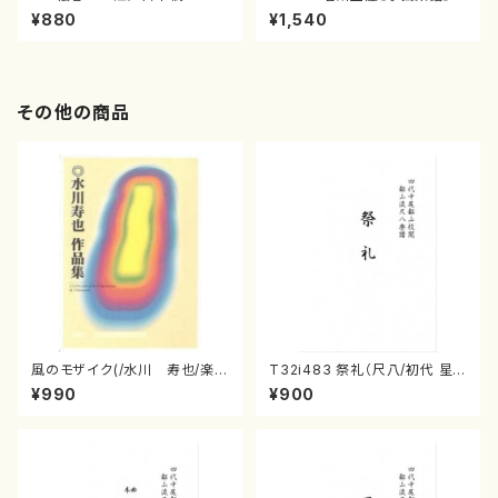
（箏/宮城喜代子・宮城数江著・
¥880
¥1,540
宮城宗家監修/箏曲古典楽譜）
その他の商品
風のモザイク(/水川 寿也/楽
T32i483 祭礼（尺八/初代 星
譜）
田一山/楽譜）都山流公刊楽譜曲
¥990
¥900
番:2191