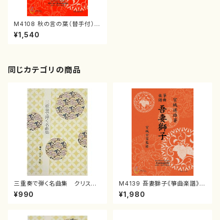
M4108 秋の言の葉（替手付）
（箏/宮城道雄著・宮城宗家監修/
¥1,540
箏曲古典楽譜）
同じカテゴリの商品
三重奏で弾く名曲集 クリスマ
M4139 吾妻獅子《箏曲楽譜》
スメドレー( 箏2/大平光美 編
（箏/宮城道雄著・宮城宗家監修/
¥990
¥1,980
曲/楽譜）
箏曲古典楽譜）