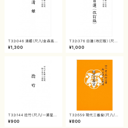
T32i046 清姫（尺八/金森高
T32i376 日蓮（改訂版）（尺八/
山/楽譜）都山流公刊楽譜曲番：
宮城道雄/楽譜）都山流公刊楽譜
¥1,300
¥1,000
45
曲番:2081
T32i144 捻竹（尺八/一瀬星山/
T32i559 現代三番叟（尺八/杵
尺八/都山式譜）都山流公刊楽譜
屋正邦/楽譜）都山流公刊楽譜曲
¥900
¥800
曲番:593
番:2269