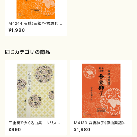
M4244 石橋（三絃/宮城喜代
子・宮城数江著・宮城宗家監修/
¥1,980
三絃楽譜）
同じカテゴリの商品
三重奏で弾く名曲集 クリスマ
M4139 吾妻獅子《箏曲楽譜》
スメドレー( 箏2/大平光美 編
（箏/宮城道雄著・宮城宗家監修/
¥990
¥1,980
曲/楽譜）
箏曲古典楽譜）