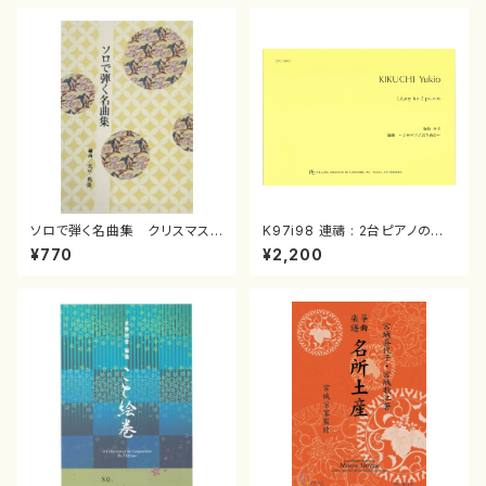
ソロで弾く名曲集 クリスマス・
K97i98 連禱 : 2台ピアノのた
イブ／恋人がサンタクロース(
めの（2 Pianos / 菊池 幸夫 /
¥770
¥2,200
箏独奏 /大平光美 編曲/楽
楽譜）
譜）