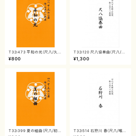
T32i473 平和の光（尺八/久本
T32i120 尺八協奏曲（尺八/二
玄智/楽譜）都山流公刊楽譜曲
代 山本邦山/尺八/都山式譜）都
¥800
¥1,300
番:2181
山流公刊楽譜曲番:569
T32i399 夏の組曲（尺八/初代
T32i514 石狩川 春（尺八/唯是
山川園松/楽譜）都山流公刊楽譜
震一/楽譜）都山no:2223