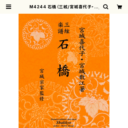
M4244 石橋（三絃/宮城喜代子・宮
城数江著・宮城宗家監修/三絃楽譜） |
motherearth