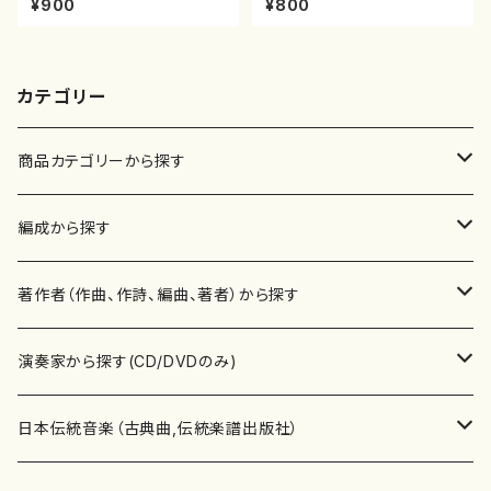
¥900
¥800
曲番:2104
カテゴリー
商品カテゴリーから探す
楽譜
編成から探す
書籍
邦楽器
著作者（作曲、作詩、編曲、著者）から探す
書籍
箏・琴（ソロ）
CD・DVD
合唱
あ行
演奏家から探す(CD/DVDのみ)
テキストブック
箏・琴（合奏）
混声合唱
青木省三(アオキ ショウゾウ)
チケット
歌・声
か行
邦楽（箏、三味線、尺八等）演奏家
日本伝統音楽（古典曲,伝統楽譜出版社）
事典
三味線（ソロ）
女声合唱
青島広志（アオシマ ヒロシ）
ソプラノ
梯郁夫(カケハシ イクオ)
アルメリア（箏）