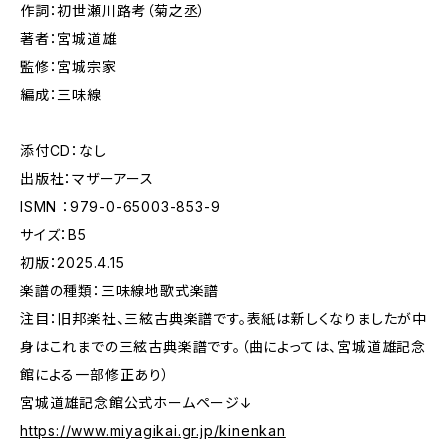
作詞：初世瀬川路考（菊之丞）
著者：宮城道雄
監修：宮城宗家
編成：三味線
添付CD：なし
出版社：マザーアース
ISMN ：979-0-65003-853-9
サイズ：B5
初版：2025.4.15
楽譜の種類：三味線地歌式楽譜
注目：旧邦楽社、三絃古典楽譜です。表紙は新しくなりましたが中
身はこれまでの三絃古典楽譜です。（曲によっては、宮城道雄記念
館による一部修正あり）
宮城道雄記念館公式ホームページ↓
https://www.miyagikai.gr.jp/kinenkan