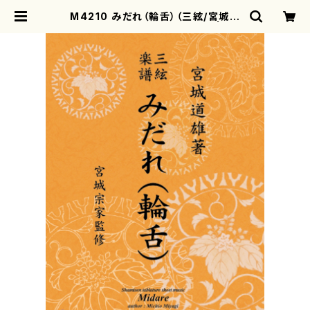
M4210 みだれ（輪舌）（三絃/宮城道
雄著・宮城宗家監修/三絃楽譜） | mo
therearth