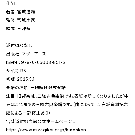
作詞：
著者：宮城道雄
監修：宮城宗家
編成：三味線
添付CD：なし
出版社：マザーアース
ISMN ：979-0-65003-851-5
サイズ：B5
初版：2025.5.1
楽譜の種類：三味線地歌式楽譜
注目：旧邦楽社、三絃古典楽譜です。表紙は新しくなりましたが中
身はこれまでの三絃古典楽譜です。（曲によっては、宮城道雄記念
館による一部修正あり）
宮城道雄記念館公式ホームページ↓
https://www.miyagikai.gr.jp/kinenkan