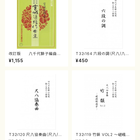
改訂版 八千代獅子編曲
T32i164 六段の調（尺八/八橋
（編曲八千代獅子）(/宮城道
検校/楽譜）都山流公刊楽譜曲
¥1,155
¥450
雄/楽譜）
番:1016
T32i120 尺八協奏曲（尺八/二
T32i119 竹韻 VOL2 ～嵯峨野
代 山本邦山/尺八/都山式譜）都
遊歩～（尺八/野村峰山/尺八/都