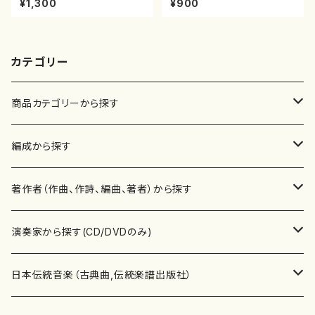
¥1,300
¥900
山流公刊楽譜曲番:569
山式譜）都山流公刊楽譜曲番:5
68
カテゴリー
商品カテゴリーから探す
楽譜
編成から探す
書籍
邦楽器
著作者（作曲、作詩、編曲、著者）から探す
書籍
箏・琴（ソロ）
CD・DVD
合唱
あ行
演奏家から探す(CD/DVDのみ)
テキストブック
箏・琴（合奏）
混声合唱
青木省三(アオキ ショウゾウ)
チケット
歌・声
か行
邦楽（箏、三味線、尺八等）演奏家
日本伝統音楽（古典曲,伝統楽譜出版社）
事典
三味線（ソロ）
女声合唱
青島広志（アオシマ ヒロシ）
ソプラノ
梯郁夫(カケハシ イクオ)
アルメリア（箏）