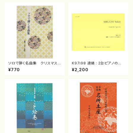
ソロで弾く名曲集 クリスマス・
K97i98 連禱 : 2台ピアノのた
イブ／恋人がサンタクロース(
めの（2 Pianos / 菊池 幸夫 /
¥770
¥2,200
箏独奏 /大平光美 編曲/楽
楽譜）
譜）