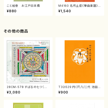
こと絵巻 お江戸日本橋
M4160 名所土産《箏曲楽譜》
（箏/宮城喜代子・宮城数江著・
¥880
¥1,540
宮城宗家監修/箏曲古典楽譜）
その他の商品
28CM-578 すばるの七ツ（二
T32i529 円（尺八/二代 池田静
十絃箏/クラリネット/ヴァイオリ
山/楽譜）都山流公刊楽譜曲番:2
¥3,080
¥900
ン/チェロ/吉松 隆：/CD）
238