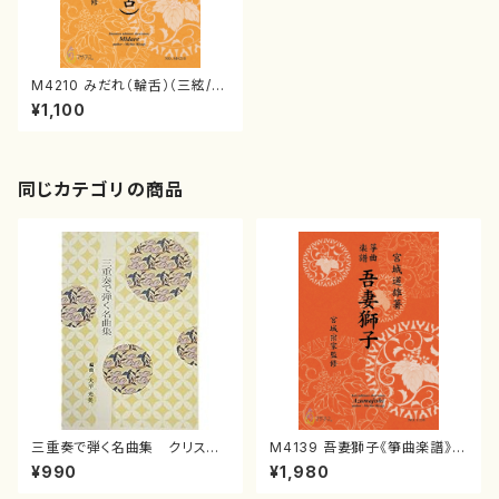
M4210 みだれ（輪舌）（三絃/宮
城道雄著・宮城宗家監修/三絃楽
¥1,100
譜）
同じカテゴリの商品
三重奏で弾く名曲集 クリスマ
M4139 吾妻獅子《箏曲楽譜》
スメドレー( 箏2/大平光美 編
（箏/宮城道雄著・宮城宗家監修/
¥990
¥1,980
曲/楽譜）
箏曲古典楽譜）