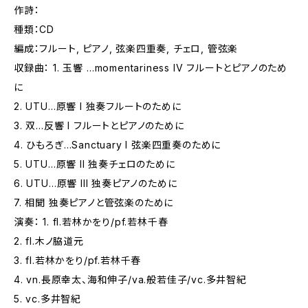
作詩：
種類：CD
編成：フルート, ピアノ, 弦楽四重奏, チェロ, 管弦楽
収録曲： 1. 玉響 …momentariness IV フルートとピアノのため
に
2. UTU…原響 I 独奏フルートのために
3. 双…反響 I フルートとピアノのために
4. ひもろぎ…Sanctuary I 弦楽四重奏のために
5. UTU…原響 II 独奏チェロのために
6. UTU…原響 III 独奏ピアノのために
7. 相聞 独奏ピアノと管弦楽のために
演奏： 1. fl.若林かをり/pf.若林千春
2. fl.木ノ脇道元
3. fl.若林かをり/pf.若林千春
4. vn.長原幸太、海和伸子/va.般若佳子/vc.多井智紀
5. vc.多井智紀