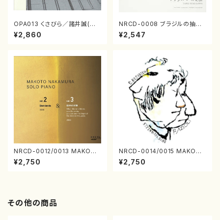
OPA013 くさびら／諸井誠(電
NRCD-0008 ブラジルの抽象
子音楽／CD)
画（ギター, パーカッション／C
¥2,860
¥2,547
D）
NRCD-0012/0013 MAKOTO
NRCD-0014/0015 MAKOTO
NAKAMURA SOLO PIANO v
NAKAMURA SOLO PIANO
¥2,750
¥2,750
ol.2, vol.3（ピアノ／CD）
さんにんひとり（CD）
その他の商品