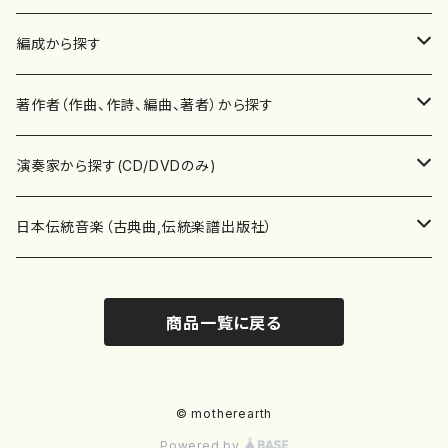
楽譜
編成から探す
書籍
邦楽器
著作者（作曲、作詩、編曲、著者）から探す
書籍
箏・琴（ソロ）
CD・DVD
合唱
あ行
演奏家から探す(CD/DVDのみ)
テキストブック
箏・琴（合奏）
混声合唱
青木省三(アオキ ショウゾウ)
チケット
歌・声
か行
邦楽（箏、三味線、尺八等）演奏家
日本伝統音楽（古典曲,伝統楽譜出版社）
事典
三味線（ソロ）
女声合唱
青島広志（アオシマ ヒロシ）
ソプラノ
梯郁夫(カケハシ イクオ)
アルメリア（箏）
雑誌
洋楽器（鍵盤楽器）
さ行
声楽家・合唱団・朗読等
地歌箏曲（箏古典楽譜）
商品一覧に戻る
詩集
三味線（合奏）
男声合唱
秋山健治(アキヤマ ケンジ）
アルト
蔭山滸山(カゲヤマ キョザン)
石川高（笙）
邦楽ジャーナル
ピアノ（ソロ）
斉藤松声(サイトウ ショウセイ)
應和惠子（声楽・ソプラノ）
宮城道雄（宮城宗家監修）
レコード
洋楽器（弦楽器）
た行
洋楽-鍵盤楽器（ピアノ、オルガン等）演奏家
地歌箏曲（三絃古典楽譜）
尺八（ソロ）
児童合唱
秋山邦晴(アキヤマ クニハル)
テノール
景山伸夫(カゲヤマ ノブオ)
伊藤まなみ（箏）
ピアノ（連弾）
斎藤武（サイトウ タケシ）
栗友会女声アンサンブル（合唱・女声合唱）
バイオリン（ソロ）
平良伊津美(タイラ イツミ)
マリーン・ファン・ニューケルケン（ピアノ）
宮城道雄（宮城宗家監修）
雑貨・アクセサリー
洋楽器（木管楽器）
な行
洋楽-弦楽器（バイオリン、ギター等）演奏家
長唄青柳楽譜（唄、三味線楽譜）
© motherearth
Powered by
尺八（合奏）