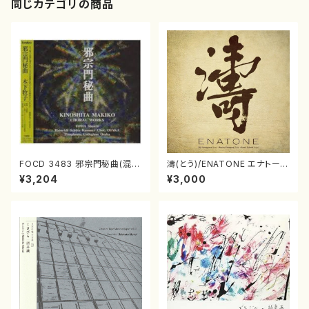
同じカテゴリの商品
FOCD 3483 邪宗門秘曲(混声
濤(とう)/ENATONE エナトーネ
合唱/木下牧子/CD)
(CD)
¥3,204
¥3,000