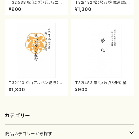
T32i538 祝（ほぎ）（尺八/二代
T32i432 松（尺八/宮城道雄/
池田静山/楽譜）都山流公刊楽譜
楽譜）都山流公刊楽譜曲番:213
¥900
¥1,300
曲番:2247
8
T32i110 立山アルペン紀行（尺
T32i483 祭礼（尺八/初代 星
八/初代 石垣征山/尺八/都山式
田一山/楽譜）都山流公刊楽譜曲
¥1,300
¥900
譜）都山流公刊楽譜曲番:559
番:2191
カテゴリー
商品カテゴリーから探す