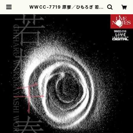
WWCC-7719 原響／ひもろぎ 若林
千春作品集（CD） | motherearth