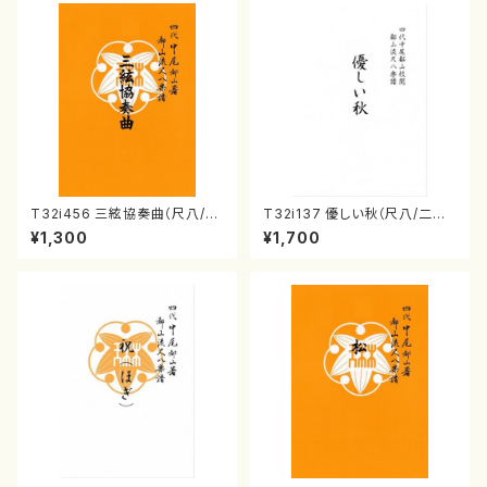
T32i456 三絃協奏曲（尺八/中
T32i137 優しい秋（尺八/二代
能島欣一/楽譜）都山流公刊楽譜
山本邦山/尺八/都山式譜）都山
¥1,300
¥1,700
曲番:2164
流公刊楽譜曲番:586