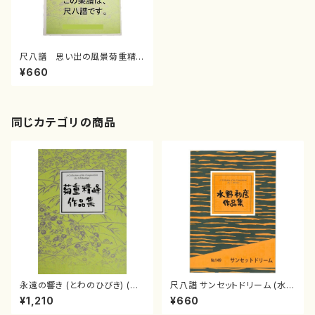
尺八譜 思い出の風景菊重精
峰/楽譜）
¥660
同じカテゴリの商品
永遠の響き (とわのひびき) (菊
尺八譜 サンセットドリーム (水野
重精峰/楽譜）
利彦/楽譜）
¥1,210
¥660