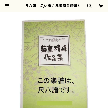
尺八譜 思い出の風景菊重精峰/楽
譜） | motherearth