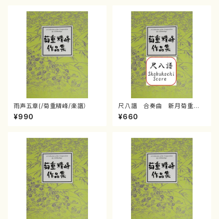
雨声五章(/菊重精峰/楽譜）
尺八譜 合奏曲 新月菊重精
峰/菊重精峰/楽譜）
¥990
¥660