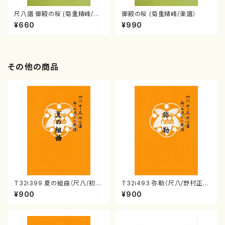
尺八譜 御殿の桜 (菊重精峰/楽
御殿の桜 (菊重精峰/楽譜）
譜）
¥660
¥990
その他の商品
T32i399 夏の組曲（尺八/初代
T32i493 弥勒（尺八/野村正
山川園松/楽譜）都山流公刊楽譜
峰/楽譜）都山流公刊楽譜曲番:2
¥900
¥900
曲番:2104
202