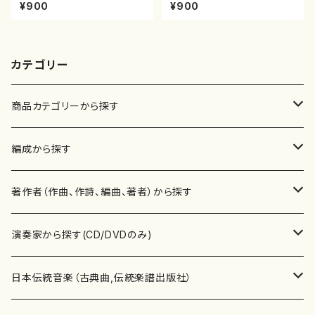
遊歩～（尺八/野村峰山/尺八/都
尺八/都山式譜）都山流公刊楽譜
¥900
¥900
山式譜）都山流公刊楽譜曲番:5
曲番:593
68
カテゴリー
商品カテゴリーから探す
楽譜
編成から探す
書籍
邦楽器
著作者（作曲、作詩、編曲、著者）から探す
書籍
箏・琴（ソロ）
CD・DVD
合唱
あ行
演奏家から探す(CD/DVDのみ)
テキストブック
箏・琴（合奏）
混声合唱
青木省三(アオキ ショウゾウ)
チケット
歌・声
か行
邦楽（箏、三味線、尺八等）演奏家
日本伝統音楽（古典曲,伝統楽譜出版社）
事典
三味線（ソロ）
女声合唱
青島広志（アオシマ ヒロシ）