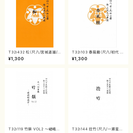
T32i432 松（尺八/宮城道雄/
T32i103 春風籟（尺八/初代 石
楽譜）都山流公刊楽譜曲番:213
垣征山/尺八/都山式譜）都山流
¥1,300
¥1,300
8
公刊楽譜曲番:552
T32i119 竹韻 VOL2 ～嵯峨野
T32i144 捻竹（尺八/一瀬星山/