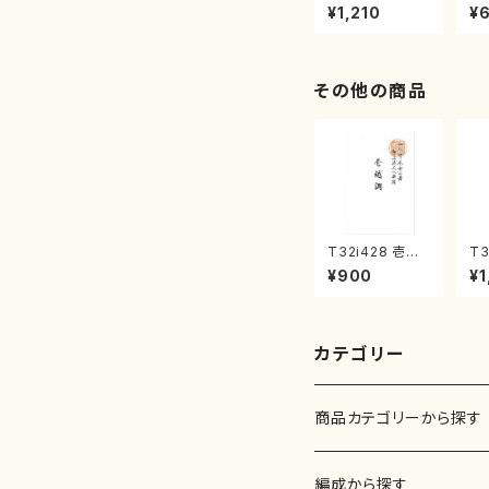
わのひびき) (菊
トド
¥1,210
¥
重精峰/楽譜）
利
その他の商品
T32i428 壱越
T3
調（尺八/初代 中
曲
¥900
¥1
村双葉/楽譜）都
唯
山流公刊楽譜曲
都
番:2133
曲
カテゴリー
商品カテゴリーから探す
楽譜
編成から探す