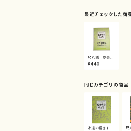
最近チェックした商
尺八譜 夏景色
菊重精峰/楽譜）
¥440
同じカテゴリの商品
永遠の響き (と
尺