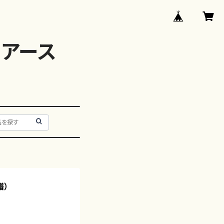
アース
譜）