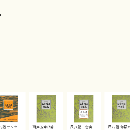
品
八譜 サンセッ
雨声五章(/菊重
尺八譜 合奏
尺八譜 御殿