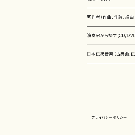
書籍
邦楽器
著作者（作曲、作詩、編曲
書籍
箏・琴（ソロ）
CD・DVD
合唱
あ行
演奏家から探す(CD/DV
テキストブック
箏・琴（合奏）
混声合唱
青木省三(アオキ ショウゾウ)
チケット
歌・声
か行
邦楽（箏、三味線、尺八等
日本伝統音楽（古典曲,
事典
三味線（ソロ）
女声合唱
青島広志（アオシマ ヒロシ）
ソプラノ
梯郁夫(カケハシ イクオ)
アルメリア（箏）
雑誌
洋楽器（鍵盤楽器）
さ行
声楽家・合唱団・朗読等
地歌箏曲（箏古典楽譜）
詩集
三味線（合奏）
男声合唱
秋山健治(アキヤマ ケンジ）
アルト
蔭山滸山(カゲヤマ キョザン)
石川高（笙）
邦楽ジャーナル
ピアノ（ソロ）
斉藤松声(サイトウ ショウセイ
應和惠子（声楽・ソプラノ）
宮城道雄（宮城宗家監修）
レコード
洋楽器（弦楽器）
た行
洋楽-鍵盤楽器（ピアノ、
地歌箏曲（三絃古典楽
尺八（ソロ）
児童合唱
秋山邦晴(アキヤマ クニハル)
テノール
景山伸夫(カゲヤマ ノブオ)
伊藤まなみ（箏）
ピアノ（連弾）
斎藤武（サイトウ タケシ）
栗友会女声アンサンブル（合
バイオリン（ソロ）
平良伊津美(タイラ イツミ)
マリーン・ファン・ニューケルケ
宮城道雄（宮城宗家監修）
雑貨・アクセサリー
洋楽器（木管楽器）
な行
洋楽-弦楽器（バイオリン
長唄青柳楽譜（唄、三味
プライバシーポリシー
尺八（合奏）
朗読・語り
芥川也寸志（アクタガワ ヤス
バリトン
葛西聖憲(カサイ マサノリ)
浦上恵子（箏）
ピアノ（合奏）
斎藤友子(サイトウ トモコ)
川口聖加（声楽・ソプラノ）
バイオリン（合奏）
田頭優子(タガシラ ユウコ)
赤城眞理（ピアノ）
フルート（ピッコロを含む）（ソ
内藤 明美(ナイトウ アケミ)
戸澤哲夫（バイオリン）
杵屋彌之介(青柳茂三）
用具
洋楽器（金管楽器）
は行
洋楽-木管楽器（フルート
尺八（古典楽譜、伝統楽