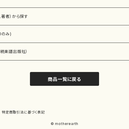
、著者）から探す
Dのみ)
）演奏家
伝統楽譜出版社）
商品一覧に戻る
)
オルガン等）演奏家
譜）
唱・女声合唱）
ン（ピアノ）
、ギター等）演奏家
線楽譜）
特定商取引法に基づく表記
シ）
ロ）
、クラリネット等）演奏家
譜出版社）
© motherearth