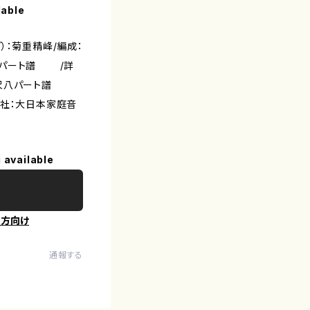
lable
）：菊重精峰/編成：
八パート譜 /詳
尺八パート譜
出版社：大日本家庭音
 available
の方向け
通報する