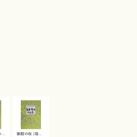
の桜
御殿の桜 (菊重