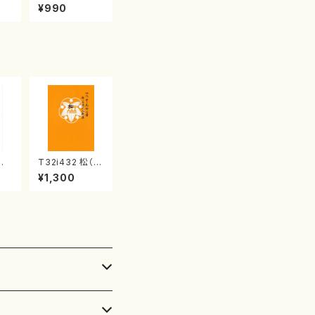
譜）
精峰/楽譜）
¥990
清
T32i432 松（尺
 中
八/宮城道雄/楽
¥1,300
）都
譜）都山流公刊
楽譜曲番:2138