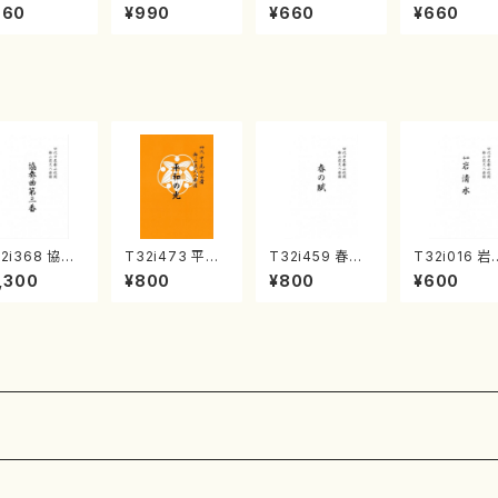
リーム (水野
精峰/楽譜）
曲 新月菊重精
(菊重精峰/楽
660
¥990
¥660
¥660
彦/楽譜）
峰/菊重精峰/楽
譜）
2i368 協奏
T32i473 平和
T32i459 春の
T32i016 岩
第三番（尺八/
の光（尺八/久本
賦（尺八/宮城道
水（尺八/流祖
,300
¥800
¥800
¥600
是震一/楽譜）
玄智/楽譜）都山
雄/楽譜）都山流
尾都山/楽譜
山流公刊楽譜
流公刊楽譜曲番:
公刊楽譜曲番:2
山：15
番:2073
2181
167