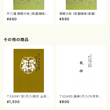
尺八譜 御殿の桜 (菊重精峰/楽
御殿の桜 (菊重精峰/楽譜）
譜）
¥660
¥990
その他の商品
T32i081 涼（尺八/初代 山本邦
T32i455 風神（尺八/大月宗明/
山/尺八/都山式譜）都山流公刊
楽譜）都山:2162
¥1,300
¥800
楽譜曲番:530