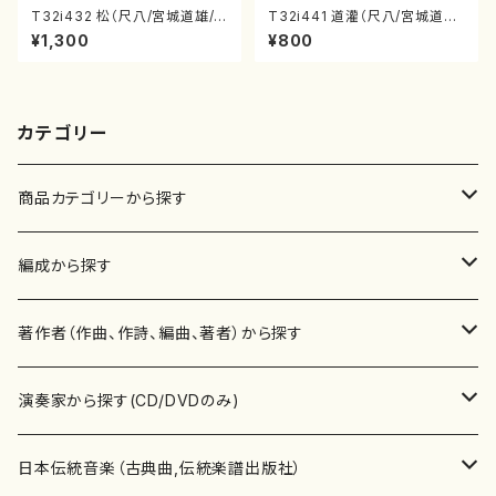
T32i432 松（尺八/宮城道雄/
T32i441 道灌（尺八/宮城道雄/
楽譜）都山流公刊楽譜曲番:213
楽譜）都山流公刊楽譜曲番:214
¥1,300
¥800
8
8
カテゴリー
商品カテゴリーから探す
楽譜
編成から探す
書籍
邦楽器
著作者（作曲、作詩、編曲、著者）から探す
書籍
箏・琴（ソロ）
CD・DVD
合唱
あ行
演奏家から探す(CD/DVDのみ)
テキストブック
箏・琴（合奏）
混声合唱
青木省三(アオキ ショウゾウ)
チケット
歌・声
か行
邦楽（箏、三味線、尺八等）演奏家
日本伝統音楽（古典曲,伝統楽譜出版社）