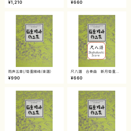
重精峰/楽譜）
利彦/楽譜）
¥1,210
¥660
雨声五章(/菊重精峰/楽譜）
尺八譜 合奏曲 新月菊重精
峰/菊重精峰/楽譜）
¥990
¥660