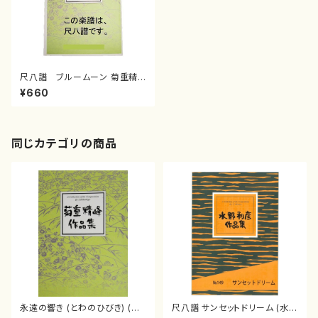
尺八譜 ブルームーン 菊重精
峰菊重精峰/楽譜）
¥660
同じカテゴリの商品
永遠の響き (とわのひびき) (菊
尺八譜 サンセットドリーム (水野