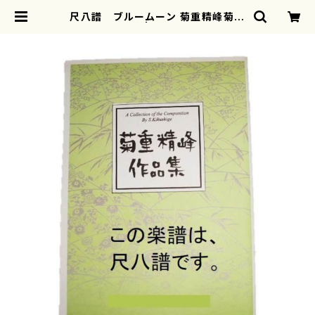
尺八譜 ブルームーン 菊重精峰菊重
精峰/楽譜） | motherearth