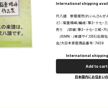
International shipping avai
尺八譜 黎蔭燦然(れいんさんぜん
ど）：菊重精峰/編成：箏2・十七・
売り /詳細：箏2・十七・三絃・
/ISMN : /楽譜サイズB5/出
会/大日本家庭商品番号：7459
International shipping
Add to cart
日本国内にお住まい