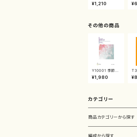
わのひびき) (菊
トド
¥1,210
¥
重精峰/楽譜）
利
その他の商品
Y10001 季節の
T3
彩（女声合唱、ピ
三
¥1,980
¥
アノ/山岸徹/楽
屋
譜）
山
番:
カテゴリー
商品カテゴリーから探す
楽譜
編成から探す