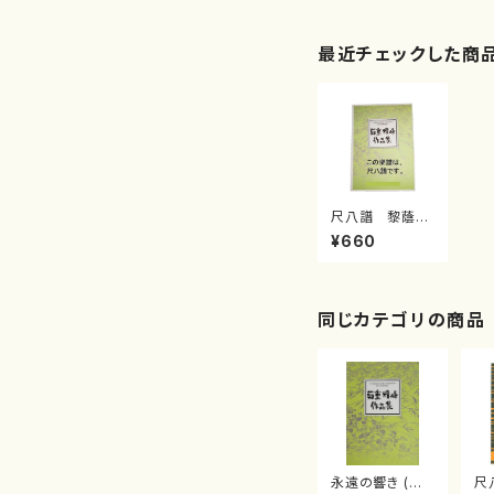
最近チェックした商
尺八譜 黎蔭燦
然菊重精峰/楽
¥660
譜）
同じカテゴリの商品
永遠の響き (と
尺