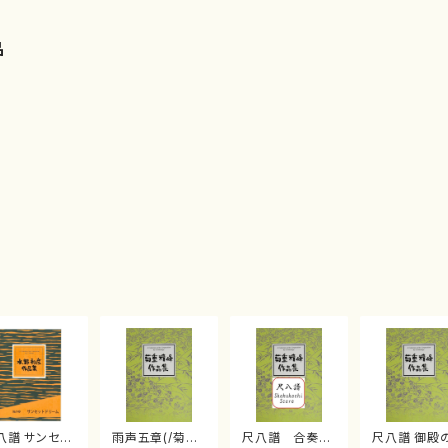
品
八譜 サンセッ
雨声五章(/菊重
尺八譜 合奏
尺八譜 御殿