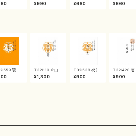
リーム (水野
精峰/楽譜）
曲 新月菊重精
(菊重精峰/楽
660
¥990
¥660
¥660
彦/楽譜）
峰/菊重精峰/楽
譜）
2i559 現代
T32i110 立山ア
T32i538 祝（ほ
T32i428 
番叟（尺八/杵
ルペン紀行（尺
ぎ）（尺八/二代
調（尺八/初代
800
¥1,300
¥900
¥900
正邦/楽譜）都
八/初代 石垣征
池田静山/楽譜）
村双葉/楽譜
流公刊楽譜曲
山/尺八/都山式
都山流公刊楽譜
山流公刊楽
2269
譜）都山流公刊
曲番:2247
番:2133
楽譜曲番:559