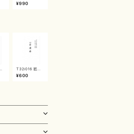
譜）
精峰/楽譜）
¥990
壱越
T32i016 岩清
 中
水（尺八/流祖 中
¥600
）都
尾都山/楽譜）都
譜曲
山：15