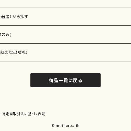
、著者）から探す
Dのみ)
）演奏家
伝統楽譜出版社）
商品一覧に戻る
)
オルガン等）演奏家
譜）
唱・女声合唱）
ン（ピアノ）
、ギター等）演奏家
線楽譜）
特定商取引法に基づく表記
シ）
ロ）
、クラリネット等）演奏家
譜出版社）
© motherearth