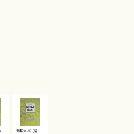
の桜
御殿の桜 (菊重