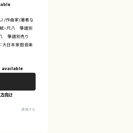
lable
）/作曲家(著者な
三絃・尺八 箏譜別
尺八 箏譜別売り
版社：大日本家庭音楽
 available
の方向け
通報する