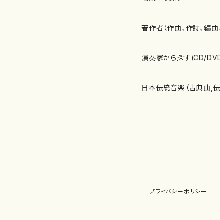
書籍
邦楽器
著作者（作曲、作詩、編曲
書籍
箏・琴（ソロ）
CD・DVD
合唱
あ行
演奏家から探す(CD/DV
テキストブック
箏・琴（合奏）
混声合唱
青木省三(アオキ ショウゾウ)
チケット
歌・声
か行
邦楽（箏、三味線、尺八等
日本伝統音楽（古典曲,
事典
三味線（ソロ）
女声合唱
青島広志（アオシマ ヒロシ）
ソプラノ
梯郁夫(カケハシ イクオ)
アルメリア（箏）
雑誌
洋楽器（鍵盤楽器）
さ行
声楽家・合唱団・朗読等
地歌箏曲（箏古典楽譜）
詩集
三味線（合奏）
男声合唱
秋山健治(アキヤマ ケンジ）
アルト
蔭山滸山(カゲヤマ キョザン)
石川高（笙）
邦楽ジャーナル
ピアノ（ソロ）
斉藤松声(サイトウ ショウセイ
應和惠子（声楽・ソプラノ）
宮城道雄（宮城宗家監修）
レコード
洋楽器（弦楽器）
た行
洋楽-鍵盤楽器（ピアノ、
地歌箏曲（三絃古典楽
尺八（ソロ）
児童合唱
秋山邦晴(アキヤマ クニハル)
テノール
景山伸夫(カゲヤマ ノブオ)
伊藤まなみ（箏）
ピアノ（連弾）
斎藤武（サイトウ タケシ）
栗友会女声アンサンブル（合
バイオリン（ソロ）
平良伊津美(タイラ イツミ)
マリーン・ファン・ニューケルケ
宮城道雄（宮城宗家監修）
雑貨・アクセサリー
洋楽器（木管楽器）
な行
洋楽-弦楽器（バイオリン
長唄青柳楽譜（唄、三味
プライバシーポリシー
尺八（合奏）
朗読・語り
芥川也寸志（アクタガワ ヤス
バリトン
葛西聖憲(カサイ マサノリ)
浦上恵子（箏）
ピアノ（合奏）
斎藤友子(サイトウ トモコ)
川口聖加（声楽・ソプラノ）
バイオリン（合奏）
田頭優子(タガシラ ユウコ)
赤城眞理（ピアノ）
フルート（ピッコロを含む）（ソ
内藤 明美(ナイトウ アケミ)
戸澤哲夫（バイオリン）
杵屋彌之介(青柳茂三）
用具
洋楽器（金管楽器）
は行
洋楽-木管楽器（フルート
尺八（古典楽譜、伝統楽