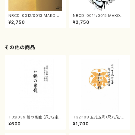
NRCD-0012/0013 MAKOTO
NRCD-0014/0015 MAKOTO
NAKAMURA SOLO PIANO v
NAKAMURA SOLO PIANO
¥2,750
¥2,750
ol.2, vol.3（ピアノ／CD）
さんにんひとり（CD）
その他の商品
T32i039 鶴の巣籠 （尺八/楽
T32i108 五孔五彩（尺八/初代
譜）都山no.38
石垣征山/尺八/都山式譜）都山
¥600
¥1,700
流公刊楽譜曲番:557