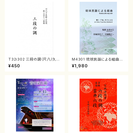
T32i302 三段の調（尺八/久本
M4301 琉球民謡による組曲
玄智/楽譜）都山no:2003
（箏/牧野由多可作曲/宮城喜代
¥450
¥1,980
子・宮城数江著/箏曲楽譜）