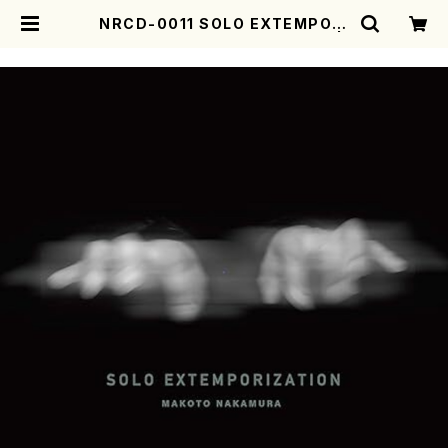
NRCD-0011 SOLO EXTEMPORI
ZATION（中村真／ピアノ／CD） |
motherearth