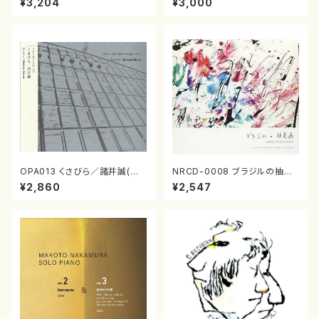
¥3,204
¥3,000
OPA013 くさびら／諸井誠(電
NRCD-0008 ブラジルの抽象
子音楽／CD)
画（ギター, パーカッション／C
¥2,860
¥2,547
D）