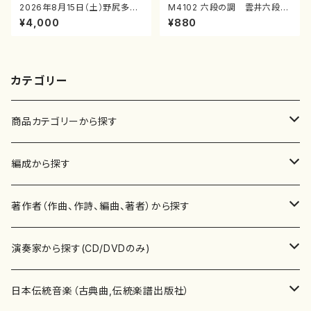
2026年8月15日（土）野尻多佳
M4102 六段の調 雲井六段
子ピアノリサイタル 音の宝石
（箏/宮城道雄著・宮城宗家監修/
¥4,000
¥880
箱チケット一般
箏曲古典楽譜）
カテゴリー
商品カテゴリーから探す
楽譜
編成から探す
書籍
邦楽器
著作者（作曲、作詩、編曲、著者）から探す
書籍
箏・琴（ソロ）
CD・DVD
合唱
あ行
演奏家から探す(CD/DVDのみ)
テキストブック
箏・琴（合奏）
混声合唱
青木省三(アオキ ショウゾウ)
チケット
歌・声
か行
邦楽（箏、三味線、尺八等）演奏家
日本伝統音楽（古典曲,伝統楽譜出版社）