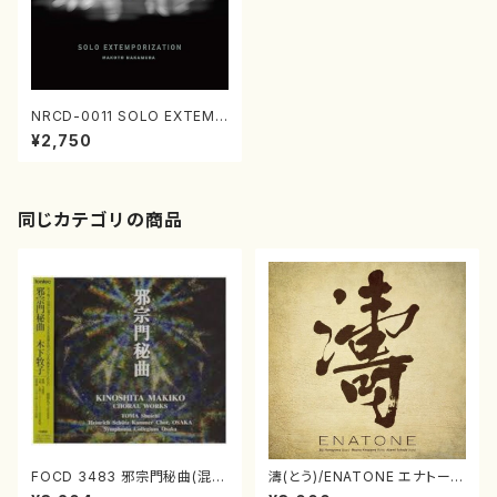
NRCD-0011 SOLO EXTEMP
ORIZATION（中村真／ピアノ
¥2,750
／CD）
同じカテゴリの商品
FOCD 3483 邪宗門秘曲(混声
濤(とう)/ENATONE エナトーネ
合唱/木下牧子/CD)
(CD)