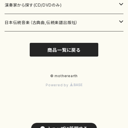
書籍
箏・琴（ソロ）
CD・DVD
合唱
あ行
演奏家から探す(CD/DVDのみ)
テキストブック
箏・琴（合奏）
混声合唱
青木省三(アオキ ショウゾウ)
チケット
歌・声
か行
邦楽（箏、三味線、尺八等）演奏家
日本伝統音楽（古典曲,伝統楽譜出版社）
事典
三味線（ソロ）
女声合唱
青島広志（アオシマ ヒロシ）
ソプラノ
梯郁夫(カケハシ イクオ)
アルメリア（箏）
雑誌
洋楽器（鍵盤楽器）
さ行
声楽家・合唱団・朗読等
地歌箏曲（箏古典楽譜）
商品一覧に戻る
詩集
三味線（合奏）
男声合唱
秋山健治(アキヤマ ケンジ）
アルト
蔭山滸山(カゲヤマ キョザン)
石川高（笙）
邦楽ジャーナル
ピアノ（ソロ）
斉藤松声(サイトウ ショウセイ)
應和惠子（声楽・ソプラノ）
宮城道雄（宮城宗家監修）
レコード
洋楽器（弦楽器）
た行
洋楽-鍵盤楽器（ピアノ、オルガン等）演奏家
地歌箏曲（三絃古典楽譜）
尺八（ソロ）
児童合唱
秋山邦晴(アキヤマ クニハル)
テノール
景山伸夫(カゲヤマ ノブオ)
伊藤まなみ（箏）
ピアノ（連弾）
斎藤武（サイトウ タケシ）
栗友会女声アンサンブル（合唱・女声合唱）
バイオリン（ソロ）
平良伊津美(タイラ イツミ)
マリーン・ファン・ニューケルケン（ピアノ）
宮城道雄（宮城宗家監修）
雑貨・アクセサリー
洋楽器（木管楽器）
な行
洋楽-弦楽器（バイオリン、ギター等）演奏家
長唄青柳楽譜（唄、三味線楽譜）
© motherearth
Powered by
尺八（合奏）
朗読・語り
芥川也寸志（アクタガワ ヤスシ）
バリトン
葛西聖憲(カサイ マサノリ)
浦上恵子（箏）
ピアノ（合奏）
斎藤友子(サイトウ トモコ)
川口聖加（声楽・ソプラノ）
バイオリン（合奏）
田頭優子(タガシラ ユウコ)
赤城眞理（ピアノ）
フルート（ピッコロを含む）（ソロ）
内藤 明美(ナイトウ アケミ)
戸澤哲夫（バイオリン）
杵屋彌之介(青柳茂三）
用具
洋楽器（金管楽器）
は行
洋楽-木管楽器（フルート、クラリネット等）演奏家
尺八（古典楽譜、伝統楽譜出版社）
邦楽大合奏
歌曲
芦垣美穂(アシガキ ミホ)
バス
片桐朋子(カタギリ トモコ)
小笠原夏美（箏）
オルガン
佐伯圭子(サエキ ケイコ)
平野忠彦（声楽・バリトン）
ビオラ
高野喜長(タカノ キチョウ)
青柳晋（ピアノ）
フルート（ピッコロを含む）（合奏）
永井薫(ナガイ カオル）
工藤真菜（バイオリン）
トランペット
萩原正吟(ハギワラ セイギン)
河村利夫（サクソフォン）
都山楽会楽譜
洋楽器（打楽器）
ま行
洋楽-打楽器（パーカッション、マリンバ等）演奏者
篠笛
ドロシー・アシュビー
その他（声域を指定しない歌など）
かただときこ(カタダ トキコ）
大久保智子（箏）
アコーディオン
坂井情二(サカイ ジョウジ)
河内紀恵（声楽・ソプラノ）
チェロ
高野検校(タカノ ケンギョウ)
伊沢長俊（オルガン）
クラリネット
永井ますみ(ナガイ マスミ）
松本克己（バイオリン）
ホルン
朴守賢(パク スヒョン)
板倉稔（クラリネット）
石垣 征山
マリンバ
セルドン・マイヤーズ
上野信一（パーカッション）
洋楽器（大編成）
や行
洋楽-大編成(オーケストラ、吹奏楽)楽団