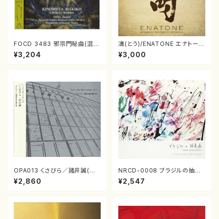
FOCD 3483 邪宗門秘曲(混声
濤(とう)/ENATONE エナトーネ
合唱/木下牧子/CD)
(CD)
¥3,204
¥3,000
OPA013 くさびら／諸井誠(電
NRCD-0008 ブラジルの抽象
子音楽／CD)
画（ギター, パーカッション／C
¥2,860
¥2,547
D）