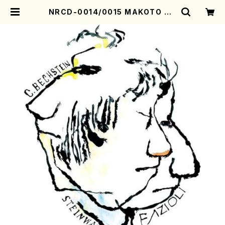
NRCD-0014/0015 MAKOTO NA
KAMURA SOLO PIANO さんにん
ひとり（CD） | motherearth