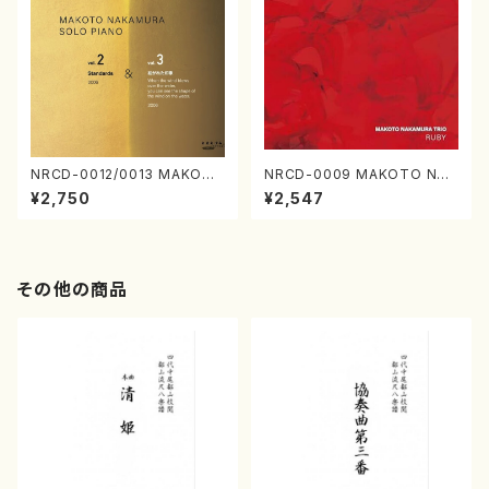
NRCD-0012/0013 MAKOTO
NRCD-0009 MAKOTO NAK
NAKAMURA SOLO PIANO v
AMURA TRIO RUBY（CD）
¥2,750
¥2,547
ol.2, vol.3（ピアノ／CD）
その他の商品