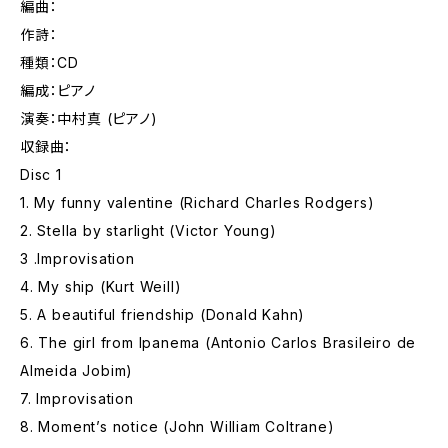
編曲：
作詩：
種類：CD
編成：ピアノ
演奏：中村真 (ピアノ)
収録曲：
Disc 1
1. My funny valentine (Richard Charles Rodgers)
2. Stella by starlight (Victor Young)
3 .Improvisation
4. My ship (Kurt Weill)
5. A beautiful friendship (Donald Kahn)
6. The girl from Ipanema (Antonio Carlos Brasileiro de
Almeida Jobim)
7. Improvisation
8. Moment’s notice (John William Coltrane)