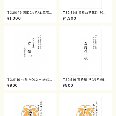
T32i046 清姫（尺八/金森高
T32i368 協奏曲第三番（尺八/
山/楽譜）都山流公刊楽譜曲番：
唯是震一/楽譜）都山流公刊楽譜
¥1,300
¥1,300
45
曲番:2073
T32i119 竹韻 VOL2 ～嵯峨野
T32i516 石狩川 秋（尺八/唯是
遊歩～（尺八/野村峰山/尺八/都
震一/楽譜）都山no:2225
¥900
¥800
山式譜）都山流公刊楽譜曲番:5
68