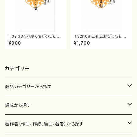
T32i334 花咲く頃（尺八/初代
T32i108 五孔五彩（尺八/初代
山川園松/楽譜）都山流公刊楽譜
石垣征山/尺八/都山式譜）都山
¥900
¥1,700
曲番:2037
流公刊楽譜曲番:557
カテゴリー
商品カテゴリーから探す
楽譜
編成から探す
書籍
邦楽器
著作者（作曲、作詩、編曲、著者）から探す