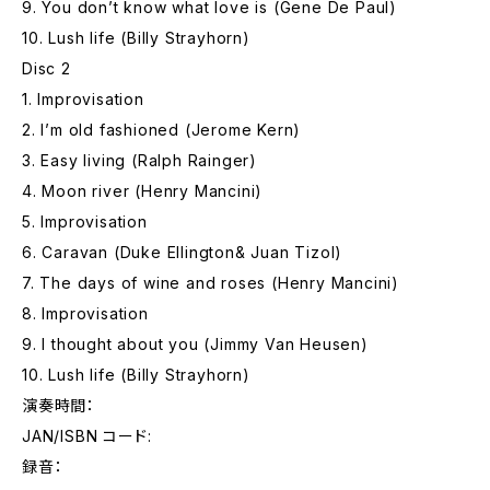
9. You don’t know what love is (Gene De Paul)
10. Lush life (Billy Strayhorn)
Disc 2
1. Improvisation
2. I’m old fashioned (Jerome Kern)
3. Easy living (Ralph Rainger)
4. Moon river (Henry Mancini)
5. Improvisation
6. Caravan (Duke Ellington& Juan Tizol)
7. The days of wine and roses (Henry Mancini)
8. Improvisation
9. I thought about you (Jimmy Van Heusen)
10. Lush life (Billy Strayhorn)
演奏時間：
JAN/ISBN コード:
録音：