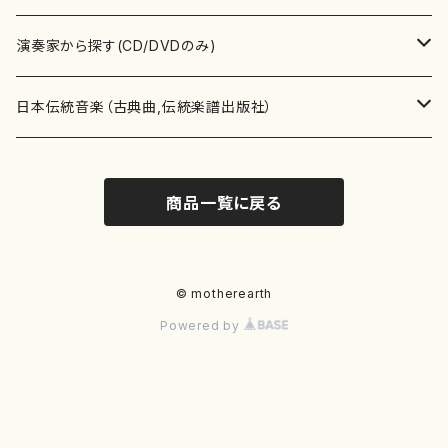
書籍
箏・琴（ソロ）
CD・DVD
合唱
あ行
演奏家から探す(CD/DVDのみ)
テキストブック
箏・琴（合奏）
混声合唱
青木省三(アオキ ショウゾウ)
チケット
歌・声
か行
邦楽（箏、三味線、尺八等）演奏家
日本伝統音楽（古典曲,伝統楽譜出版社）
事典
三味線（ソロ）
女声合唱
青島広志（アオシマ ヒロシ）
ソプラノ
梯郁夫(カケハシ イクオ)
アルメリア（箏）
雑誌
洋楽器（鍵盤楽器）
さ行
声楽家・合唱団・朗読等
地歌箏曲（箏古典楽譜）
商品一覧に戻る
詩集
三味線（合奏）
男声合唱
秋山健治(アキヤマ ケンジ）
アルト
蔭山滸山(カゲヤマ キョザン)
石川高（笙）
邦楽ジャーナル
ピアノ（ソロ）
斉藤松声(サイトウ ショウセイ)
應和惠子（声楽・ソプラノ）
宮城道雄（宮城宗家監修）
レコード
洋楽器（弦楽器）
た行
洋楽-鍵盤楽器（ピアノ、オルガン等）演奏家
地歌箏曲（三絃古典楽譜）
尺八（ソロ）
児童合唱
秋山邦晴(アキヤマ クニハル)
テノール
景山伸夫(カゲヤマ ノブオ)
伊藤まなみ（箏）
ピアノ（連弾）
斎藤武（サイトウ タケシ）
栗友会女声アンサンブル（合唱・女声合唱）
バイオリン（ソロ）
平良伊津美(タイラ イツミ)
マリーン・ファン・ニューケルケン（ピアノ）
宮城道雄（宮城宗家監修）
雑貨・アクセサリー
洋楽器（木管楽器）
な行
洋楽-弦楽器（バイオリン、ギター等）演奏家
長唄青柳楽譜（唄、三味線楽譜）
© motherearth
Powered by
尺八（合奏）
朗読・語り
芥川也寸志（アクタガワ ヤスシ）
バリトン
葛西聖憲(カサイ マサノリ)
浦上恵子（箏）
ピアノ（合奏）
斎藤友子(サイトウ トモコ)
川口聖加（声楽・ソプラノ）
バイオリン（合奏）
田頭優子(タガシラ ユウコ)
赤城眞理（ピアノ）
フルート（ピッコロを含む）（ソロ）
内藤 明美(ナイトウ アケミ)
戸澤哲夫（バイオリン）
杵屋彌之介(青柳茂三）
用具
洋楽器（金管楽器）
は行
洋楽-木管楽器（フルート、クラリネット等）演奏家
尺八（古典楽譜、伝統楽譜出版社）
邦楽大合奏
歌曲
芦垣美穂(アシガキ ミホ)
バス
片桐朋子(カタギリ トモコ)
小笠原夏美（箏）
オルガン
佐伯圭子(サエキ ケイコ)
平野忠彦（声楽・バリトン）
ビオラ
高野喜長(タカノ キチョウ)
青柳晋（ピアノ）
フルート（ピッコロを含む）（合奏）
永井薫(ナガイ カオル）
工藤真菜（バイオリン）
トランペット
萩原正吟(ハギワラ セイギン)
河村利夫（サクソフォン）
都山楽会楽譜
洋楽器（打楽器）
ま行
洋楽-打楽器（パーカッション、マリンバ等）演奏者
篠笛
ドロシー・アシュビー