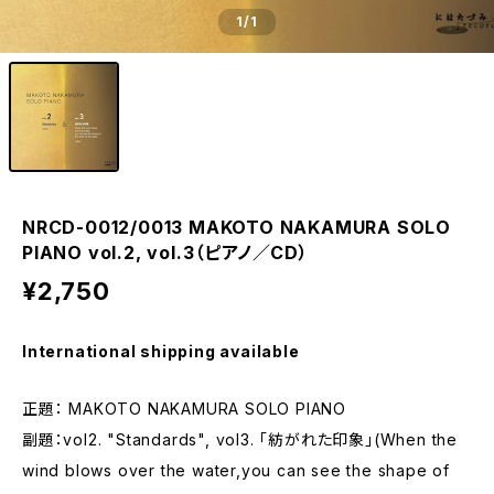
1
/1
NRCD-0012/0013 MAKOTO NAKAMURA SOLO
PIANO vol.2, vol.3（ピアノ／CD）
¥2,750
International shipping available
正題： MAKOTO NAKAMURA SOLO PIANO
副題：vol2. "Standards", vol3. 「紡がれた印象」(When the
wind blows over the water,you can see the shape of