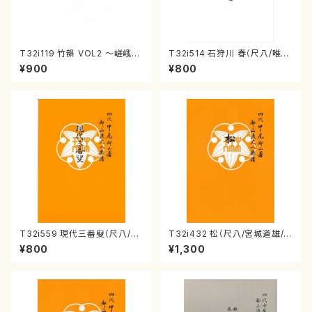
T32i119 竹韻 VOL2 ～嵯峨野
T32i514 石狩川 春（尺八/唯是
遊歩～（尺八/野村峰山/尺八/都
震一/楽譜）都山no:2223
¥900
¥800
山式譜）都山流公刊楽譜曲番:5
68
T32i559 現代三番叟（尺八/杵
T32i432 松（尺八/宮城道雄/
屋正邦/楽譜）都山流公刊楽譜曲
楽譜）都山流公刊楽譜曲番:213
¥800
¥1,300
番:2269
8