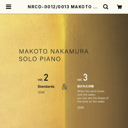
NRCD-0012/0013 MAKOTO NA
KAMURA SOLO PIANO vol.2, v
ol.3（ピアノ／CD） | motherearth