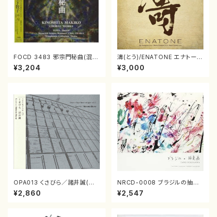
FOCD 3483 邪宗門秘曲(混声
濤(とう)/ENATONE エナトーネ
合唱/木下牧子/CD)
(CD)
¥3,204
¥3,000
OPA013 くさびら／諸井誠(電
NRCD-0008 ブラジルの抽象
子音楽／CD)
画（ギター, パーカッション／C
¥2,860
¥2,547
D）