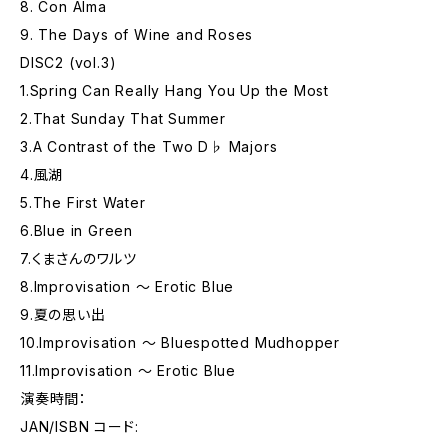
8. Con Alma
9. The Days of Wine and Roses
DISC2 (vol.3)
1.Spring Can Really Hang You Up the Most
2.That Sunday That Summer
3.A Contrast of the Two D♭ Majors
4.風湖
5.The First Water
6.Blue in Green
7.くまさんのワルツ
8.Improvisation 〜 Erotic Blue
9.夏の思い出
10.Improvisation 〜 Bluespotted Mudhopper
11.Improvisation 〜 Erotic Blue
演奏時間：
JAN/ISBN コード: