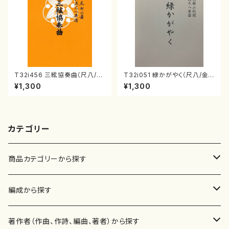
T32i456 三絃協奏曲（尺八/中
T32i051 緑かがやく（尺八/金
能島欣一/楽譜）都山流公刊楽譜
森高山/楽譜）都山流公刊楽譜曲
¥1,300
¥1,300
曲番:2164
番：50
カテゴリー
商品カテゴリーから探す
楽譜
編成から探す
書籍
邦楽器
著作者（作曲、作詩、編曲、著者）から探す