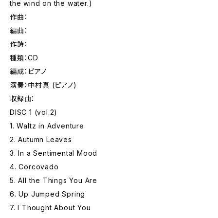
the wind on the water.)
作曲：
編曲：
作詩：
種類：CD
編成：ピアノ
演奏：中村真 (ピアノ)
収録曲：
DISC 1 (vol.2)
1. Waltz in Adventure
2. Autumn Leaves
3. In a Sentimental Mood
4. Corcovado
5. All the Things You Are
6. Up Jumped Spring
7. I Thought About You